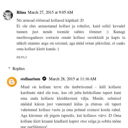
Riina
March 27, 2015 at 9:05 AM
Nii armsad rõõmsad kollased käpikud :D
Ei ole elus armastanud kollast ja rohelist, kuid sellel kevadel
tunnen just nende toonide suhtes tõmmet :) Kunagi
meeltesegaduses soetasin omale kollase suvekleidi ja kapis ta
uhkelt enamus aega on seisnud, aga nüüd ootan pikisilmi, et saaks
oma kollast kleiti kanda :)
REPLY
Replies
stellaarium
March 28, 2015 at 11:16 AM
Mind on kollane terve elu ümbritsenud - küll kollaste
kardinate näol elu toas, kus oli juba helekollane tapeet kuni
ema enda kollaste kleidikesteni välja. Muide, eelmisel
nädalal käisin just vanematel külas ja elutoas oli tapeet
vahetunud kollase vastu ja ema polnud esimest korda rahul.
Aga küsimus oli pigem tapeedis, kui kollases värvi :D Oma
kollane kleit kraami kindlasti kapist otse selga ja sobita mõne
uue parfüümiga!