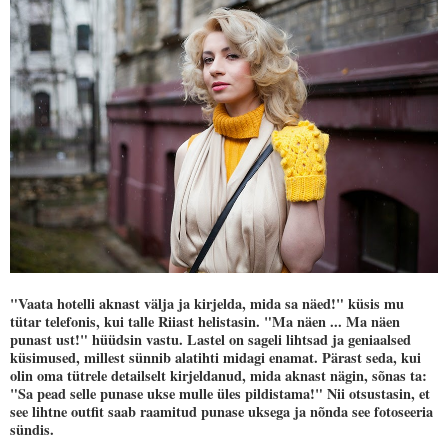
"Vaata hotelli aknast välja ja kirjelda, mida sa näed!" küsis mu
tütar telefonis, kui talle Riiast helistasin. "Ma näen ... Ma näen
punast ust!" hüüdsin vastu. Lastel on sageli lihtsad ja geniaalsed
küsimused, millest sünnib alatihti midagi enamat. Pärast seda, kui
olin oma tütrele detailselt kirjeldanud, mida aknast nägin, sõnas ta:
"Sa pead selle punase ukse mulle üles pildistama!" Nii otsustasin, et
see lihtne outfit saab raamitud punase uksega ja nõnda see fotoseeria
sündis.