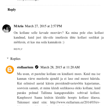
Reply
MAria
March 27, 2015 at 2:57 PM
On kollane selle kevade moevärv? Ka mina pole elus kollast
kandnud, kuid just üle-eile imetlesin ühte kollast seelikut ja
mõtlesin, et kas ma seda kannaksin :)
REPLY
Replies
stellaarium
March 28, 2015 at 11:20 AM
Ma usun, et pastelne kollane on kindlasti moes. Kuid ma ise
kannan värve meeleolu ajendil ja ei lase end moest häirida.
Kui eelmisel aastal käisin presidendivastuvõttu kajastamas,
soovisin samuti, et minu kleidi seelikuosa oleks kollane, kuid
paraku polnud Tallinna kangapoodides sobivad kollast.
Kauplusest Saana leidsin kleidile hoopis kollase ülaosa.
Tulemust näed siin: http://www.stellarium.ee/2014/03/ev-