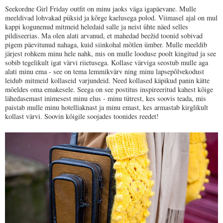
Seekordne Girl Friday outfit on minu jaoks väga igapäevane. Mulle
meeldivad lohvakad püksid ja kõrge kaelusega polod. Viimasel ajal on mul
kappi kogunenud mitmeid heledaid salle ja neist ühte näed selles
pildiseerias. Ma olen alati arvanud, et mahedad beežid toonid sobivad
pigem päevitunud nahaga, kuid siinkohal mõtlen ümber. Mulle meeldib
järjest rohkem minu hele nahk, mis on mulle looduse poolt kingitud ja see
sobib tegelikult igat värvi riietusega. Kollase värviga seostub mulle aga
alati minu ema - see on tema lemmikvärv ning
minu lapsepõlvekodust
leidub
mitmeid
kollaseid
varjundeid. Need kollased käpikud panin kätte
mõeldes oma emakesele. Seega on see postitus inspireeritud kahest kõige
lähedasemast inimesest minu elus - minu tütrest, kes soovis teada, mis
paistab mulle minu hotelliaknast ja minu emast, kes armastab kirglikult
kollast värvi. Soovin kõigile soojades toonides reedet!