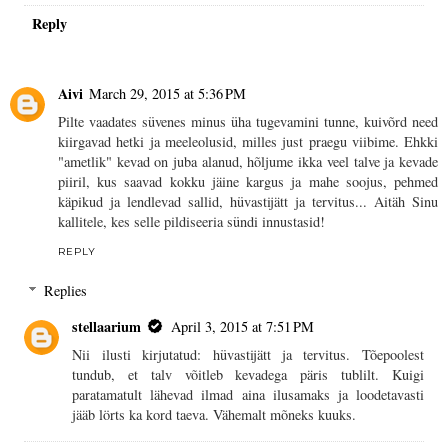
Reply
Aivi
March 29, 2015 at 5:36 PM
Pilte vaadates süvenes minus üha tugevamini tunne, kuivõrd need
kiirgavad hetki ja meeleolusid, milles just praegu viibime. Ehkki
"ametlik" kevad on juba alanud, hõljume ikka veel talve ja kevade
piiril, kus saavad kokku jäine kargus ja mahe soojus, pehmed
käpikud ja lendlevad sallid, hüvastijätt ja tervitus... Aitäh Sinu
kallitele, kes selle pildiseeria sündi innustasid!
REPLY
Replies
stellaarium
April 3, 2015 at 7:51 PM
Nii ilusti kirjutatud: hüvastijätt ja tervitus. Tõepoolest
tundub, et talv võitleb kevadega päris tublilt. Kuigi
paratamatult lähevad ilmad aina ilusamaks ja loodetavasti
jääb lörts ka kord taeva. Vähemalt mõneks kuuks.