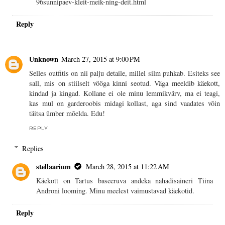
96sunnipaev-kleit-meik-ning-deit.html
Reply
Unknown
March 27, 2015 at 9:00 PM
Selles outfitis on nii palju detaile, millel silm puhkab. Esiteks see
sall, mis on stiilselt vööga kinni seotud. Väga meeldib käekott,
kindad ja kingad. Kollane ei ole minu lemmikvärv, ma ei teagi,
kas mul on garderoobis midagi kollast, aga sind vaadates võin
täitsa ümber mõelda. Edu!
REPLY
Replies
stellaarium
March 28, 2015 at 11:22 AM
Käekott on Tartus baseeruva andeka nahadisaineri Tiina
Androni looming. Minu meelest vaimustavad käekotid.
Reply