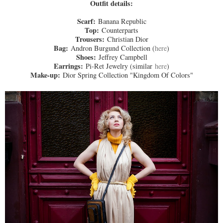
Outfit details:
Scarf:
Banana Republic
Top:
Counterparts
Trousers:
Christian Dior
Bag:
Andron Burgund Collection (
here
)
Shoes:
Jeffrey Campbell
Earrings:
Pi-Ret Jewelry (similar
here
)
Make-up:
Dior Spring Collection "Kingdom Of Colors"