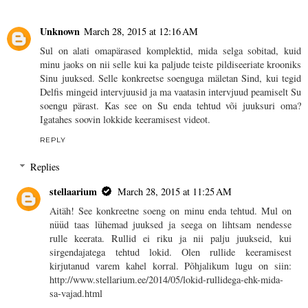
Unknown
March 28, 2015 at 12:16 AM
Sul on alati omapärased komplektid, mida selga sobitad, kuid
minu jaoks on nii selle kui ka paljude teiste pildiseeriate krooniks
Sinu juuksed. Selle konkreetse soenguga mäletan Sind, kui tegid
Delfis mingeid intervjuusid ja ma vaatasin intervjuud peamiselt Su
soengu pärast. Kas see on Su enda tehtud või juuksuri oma?
Igatahes soovin lokkide keeramisest videot.
REPLY
Replies
stellaarium
March 28, 2015 at 11:25 AM
Aitäh! See konkreetne soeng on minu enda tehtud. Mul on
nüüd taas lühemad juuksed ja seega on lihtsam nendesse
rulle keerata. Rullid ei riku ja nii palju juukseid, kui
sirgendajatega tehtud lokid. Olen rullide keeramisest
kirjutanud varem kahel korral. Põhjalikum lugu on siin:
http://www.stellarium.ee/2014/05/lokid-rullidega-ehk-mida-
sa-vajad.html