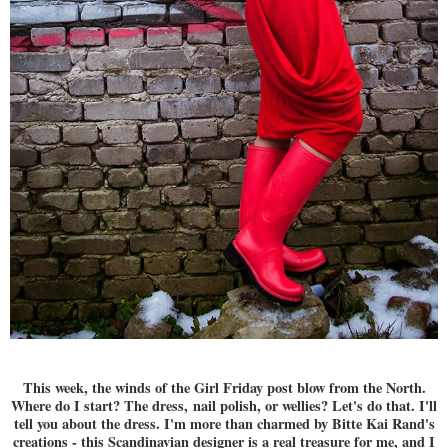
This week, the winds of the Girl Friday post blow from the North.
Where do I start? The dress, nail polish
, or wellies? Let's do that. I'll
tell you about the dress. I'm more than charmed by Bitte Kai Rand's
creations - this Scandinavian designer is a real treasure for me, and I