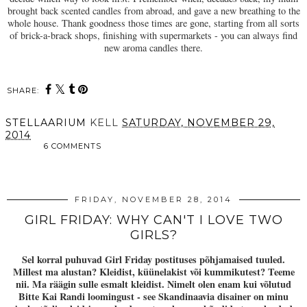
brought back scented candles from abroad, and gave a new breathing to the
whole house. Thank goodness those times are gone, starting from all sorts
of brick-a-brack shops, finishing with supermarkets - you can always find
new aroma candles there.
SHARE:
STELLAARIUM
KELL
SATURDAY, NOVEMBER 29,
2014
6 COMMENTS
SHARE
FRIDAY, NOVEMBER 28, 2014
GIRL FRIDAY: WHY CAN'T I LOVE TWO
GIRLS?
Sel korral puhuvad Girl Friday postituses põhjamaised tuuled.
Millest ma alustan? Kleidist, küünelakist või kummikutest? Teeme
nii. Ma räägin sulle esmalt kleidist. Nimelt olen enam kui võlutud
Bitte Kai Randi loomingust - see Skandinaavia disainer on minu