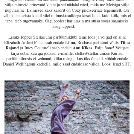
välja mitmeid erinevaid kleite ja sel nädalal näed, mida me Meisiga välja
nuputasime. Esimesed kaks kaadrit on Cozy pildiseeriate tegemiselt. Oli
väljakutse seista kleidi väel miinuskraadidega keset lund, kuid kõik, mis ei
tapa, teeb tugevamaks. Õigupoolest harjutasin ma suisa sooja saamiseks
kaughüppeid.
Lisaks lõppes Stellariumi parfüümiklubi teine loos ja võitjad on siin:
Liina
Tiina
Elizabeth Ardeni lõhna saab endale
, Rochase parfüümi võitis
Rajand
Anu Kikas
ja Juicy Couture`i saab endale
. Palju õnne! Võitjate
kirju ootan kuu aja jooksul e-mailile: stella@stellarium.ee Kui sul
parfüümiloosis ei vedanud, kiika mängu, kus üks õnnelik võidab endale
Daniel Wellingtoni käekella, mille saad endale ise valida. Loosi leiad
SIIT
.