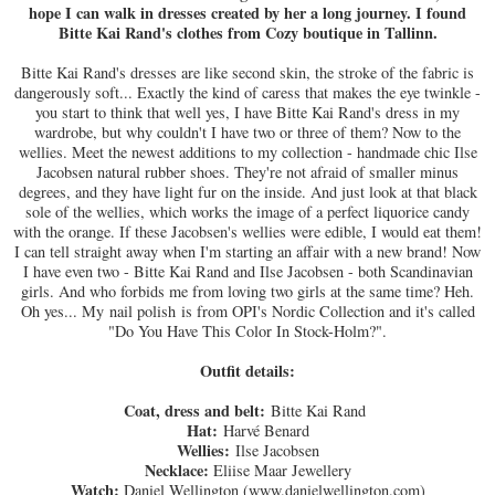
hope I can walk in dresses created by her a long journey. I found
Bitte Kai Rand's clothes from Cozy boutique in Tallinn.
Bitte Kai Rand's dresses are like second skin, the stroke of the fabric is
dangerously soft... Exactly the kind of caress that makes the eye twinkle -
you start to think that well yes, I have Bitte Kai Rand's dress in my
wardrobe, but why couldn't I have two or three of them? Now to the
wellies. Meet the newest additions to my collection - handmade chic Ilse
Jacobsen natural rubber shoes. They're not afraid of smaller minus
degrees, and they have light fur on the inside. And just look at that black
sole of the wellies, which works the image of a perfect liquorice candy
with the orange. If these Jacobsen's wellies were edible, I would eat them!
I can tell straight away when I'm starting an affair with a new brand! Now
I have even two - Bitte Kai Rand and Ilse Jacobsen - both Scandinavian
girls. And who forbids me from loving two girls at the same time? Heh.
Oh yes... My nail polish
is from OPI's Nordic Collection and it's called
"Do You Have This Color In Stock-Holm?".
Outfit details:
Coat, dress and belt:
Bitte Kai Rand
Hat:
Harvé Benard
Wellies:
Ilse Jacobsen
Necklace:
Eliise Maar Jewellery
Watch:
Daniel Wellington (
www.danielwellington.com
)