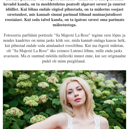
kevadel kanda, on ta meeldetuletus peatselt algavast suvest ja suurest
idüllist. Kui lõhna endale sügisel pihustada, on ta mälestus soojast
suvetuulest, mis kannab sinuni parimad lõhnad muinasjutulisest
roosiaiast. Kui seda talvel kanda, on ta igatsus suvest oma parimate
mälestustega.
Fotoseeria
parfüümi portreele
"Sa Majesté La Rose" tegime suve lõpus ja
nendes kaadrites on minu jaoks kõik see, mida kannab endaga kaasas hetk,
kui pihustad endale seda ainulaadset roosilõhna. Kui ma õigesti mäletan,
oli
"Sa Majesté La Rose"
üks esimesi Lutensi lõhnu, mille enda jaoks
avastasin. Ma ei suutnud mõelda millestki muust enne, kui see originaalne
pudel oli minu peeglilaual.