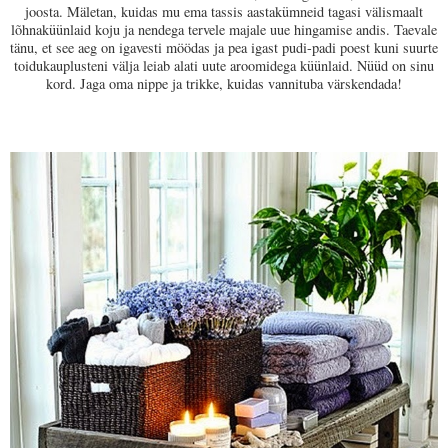
joosta. Mäletan, kuidas mu ema tassis aastakümneid tagasi välismaalt
lõhnaküünlaid koju ja nendega tervele majale uue hingamise andis. Taevale
tänu, et see aeg on igavesti möödas ja pea igast pudi-padi poest kuni suurte
toidukauplusteni välja leiab alati uute aroomidega küünlaid. Nüüd on sinu
kord. Jaga oma nippe ja trikke, kuidas vannituba värskendada!