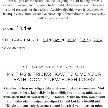
I can tell you off the record that the it's going to start raining presents
already tomorrow, and it's going to last until 24 December - our elves have
a lot of presents for the readers! Additionally, this week is dedicated to
boutique Cozy, from where I've picked up different dresses, and every day
will bring a new outfit.
SHARE:
STELLAARIUM
KELL
SUNDAY, NOVEMBER 30, 2014
NO COMMENTS
SHARE
SATURDAY, NOVEMBER 29, 2014
MY TIPS & TRICKS: HOW TO GIVE YOUR
BATHROOM A NEW FRESH LOOK?
Oma kodus teen ma kõige rohkem värskenduskuure vannitoas. Mul
on must-valgete kahhelkivide ja mööbliga vannituba, mida saan
erakordselt lihtsalt vastavalt tujule muuta. Mulle meeldib võimalikult
tihti vahetada nii vaipu, tualetipoti katteid kui ka käterätikuid.
Näiteks punane vaip ja sarnast tooni käterätid vannitoas on minu