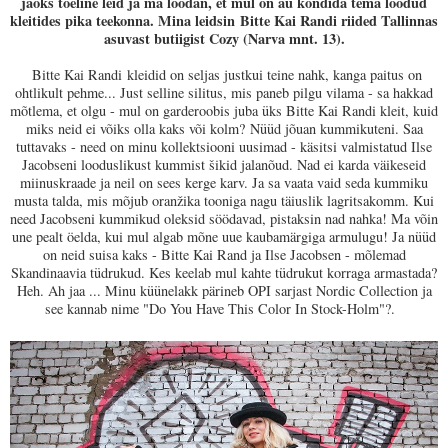
jaoks tõeline leid ja ma loodan, et mul on au kõndida tema loodud
kleitides pika teekonna. Mina leidsin
Bitte Kai Randi riided Tallinnas
asuvast butiigist Cozy (Narva mnt. 13).
Bitte Kai Randi
kleidid on seljas justkui teine nahk, kanga paitus on
ohtlikult pehme... Just selline silitus, mis paneb pilgu vilama - sa hakkad
mõtlema, et olgu - mul on garderoobis juba üks Bitte Kai Randi kleit, kuid
miks neid ei võiks olla kaks või kolm?
Nüüd jõuan kummikuteni. Saa
tuttavaks - need on minu kollektsiooni uusimad - käsitsi valmistatud Ilse
Jacobseni looduslikust kummist šikid jalanõud. Nad ei karda väikeseid
miinuskraade ja neil on sees kerge karv. Ja sa vaata vaid seda kummiku
musta talda, mis mõjub oranžika tooniga nagu täiuslik lagritsakomm. Kui
need Jacobseni kummikud oleksid söödavad, pistaksin nad nahka! Ma võin
une pealt öelda, kui mul algab mõne uue kaubamärgiga armulugu! Ja nüüd
on neid suisa kaks - Bitte Kai Rand ja Ilse Jacobsen - mõlemad
Skandinaavia tüdrukud. Kes keelab mul kahte tüdrukut korraga armastada?
Heh. Ah jaa ... Minu küünelakk pärineb OPI sarjast Nordic Collection ja
see kannab nime "Do You Have This Color In Stock-Holm"?.