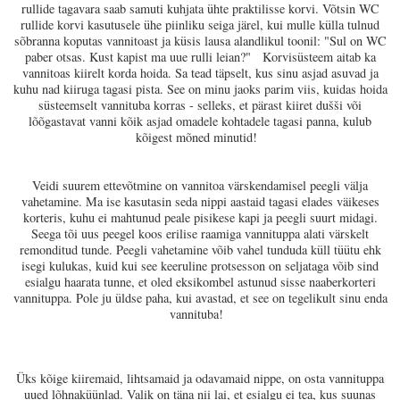
rullide tagavara saab samuti kuhjata ühte praktilisse korvi. Võtsin WC
rullide korvi kasutusele ühe piinliku seiga järel, kui mulle külla tulnud
sõbranna koputas vannitoast ja küsis lausa alandlikul toonil: "Sul on WC
paber otsas. Kust kapist ma uue rulli leian?" Korvisüsteem aitab ka
vannitoas kiirelt korda hoida. Sa tead täpselt, kus sinu asjad asuvad ja
kuhu nad kiiruga tagasi pista. See on minu jaoks parim viis, kuidas hoida
süsteemselt vannituba korras - selleks, et pärast kiiret dušši või
lõõgastavat vanni kõik asjad omadele kohtadele tagasi panna, kulub
kõigest mõned minutid!
Veidi suurem ettevõtmine on vannitoa värskendamisel peegli välja
vahetamine. Ma ise kasutasin seda nippi aastaid tagasi elades väikeses
korteris, kuhu ei mahtunud peale pisikese kapi ja peegli suurt midagi.
Seega tõi uus peegel koos erilise raamiga vannituppa alati värskelt
remonditud tunde. Peegli vahetamine võib vahel tunduda küll tüütu ehk
isegi kulukas, kuid kui see keeruline protsesson on seljataga võib sind
esialgu haarata tunne, et oled eksikombel astunud sisse naaberkorteri
vannituppa. Pole ju üldse paha, kui avastad, et see on tegelikult sinu enda
vannituba!
Üks kõige kiiremaid, lihtsamaid ja odavamaid nippe, on osta vannituppa
uued lõhnaküünlad. Valik on täna nii lai, et esialgu ei tea, kus suunas