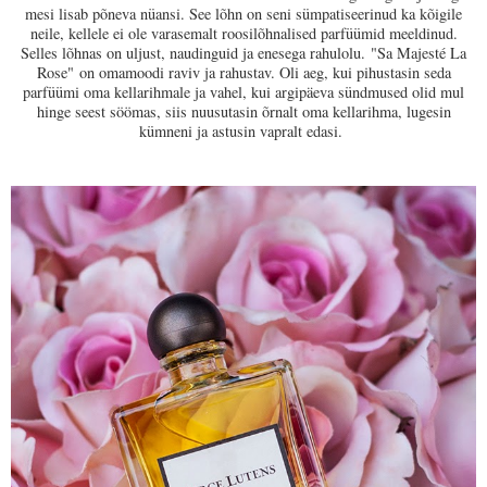
mesi lisab põneva nüansi. See lõhn on seni sümpatiseerinud ka kõigile
neile, kellele ei ole varasemalt roosilõhnalised parfüümid meeldinud.
Selles lõhnas on uljust, naudinguid ja enesega rahulolu.
"Sa Majesté La
Rose"
on omamoodi raviv ja rahustav. Oli aeg, kui pihustasin seda
parfüümi oma kellarihmale ja vahel, kui argipäeva sündmused olid mul
hinge seest söömas, siis nuusutasin õrnalt oma kellarihma, lugesin
kümneni ja astusin vapralt edasi.