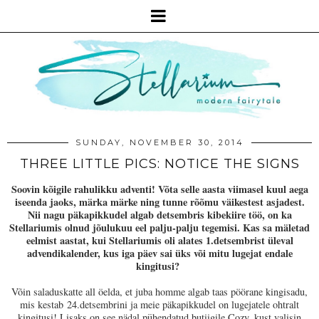
SUNDAY, NOVEMBER 30, 2014
THREE LITTLE PICS: NOTICE THE SIGNS
Soovin kõigile rahulikku adventi! Võta selle aasta viimasel kuul aega
iseenda jaoks, märka märke ning tunne rõõmu väikestest asjadest.
Nii nagu päkapikkudel algab detsembris kibekiire töö, on ka
Stellariumis olnud jõulukuu eel palju-palju tegemisi. Kas sa mäletad
eelmist aastat, kui Stellariumis oli alates 1.detsembrist üleval
advendikalender, kus iga päev sai üks või mitu lugejat endale
kingitusi?
Võin saladuskatte all öelda, et juba homme algab taas pöörane kingisadu,
mis kestab
24.detsembrini ja meie päkapikkudel on lugejatele ohtralt
kingitusi! Lisaks on see nädal pühendatud butiigile Cozy, kust valisin