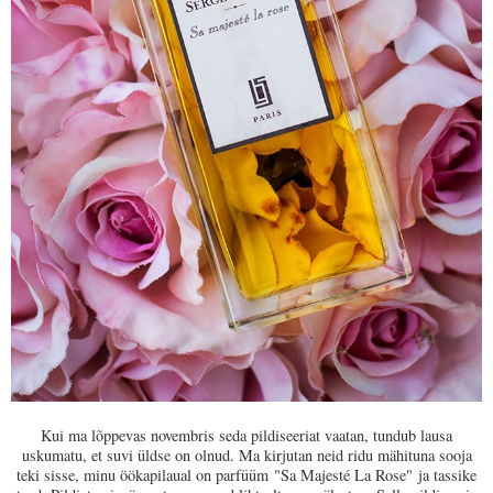
Kui ma lõppevas novembris seda pildiseeriat vaatan, tundub lausa
uskumatu, et suvi üldse on olnud. Ma kirjutan neid ridu mähituna sooja
teki sisse, minu öökapilaual on parfüüm
"Sa Majesté La Rose"
ja tassike