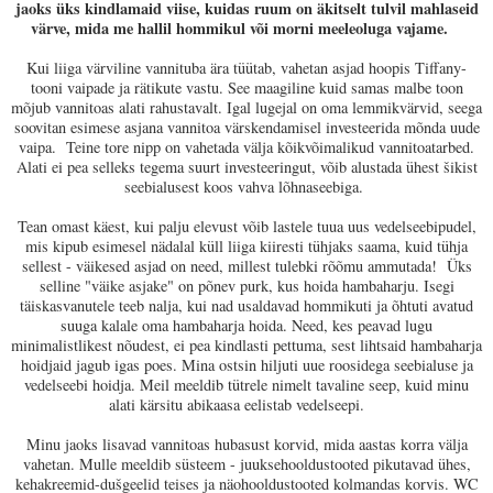
jaoks üks kindlamaid viise, kuidas ruum on äkitselt tulvil mahlaseid
värve, mida me hallil hommikul või morni meeleoluga vajame.
Kui liiga värviline vannituba ära tüütab, vahetan asjad hoopis Tiffany-
tooni vaipade ja rätikute vastu. See maagiline kuid samas malbe toon
mõjub vannitoas alati rahustavalt. Igal lugejal on oma lemmikvärvid, seega
soovitan esimese asjana vannitoa värskendamisel investeerida mõnda uude
vaipa. Teine tore nipp on vahetada välja kõikvõimalikud vannitoatarbed.
Alati ei pea selleks tegema suurt investeeringut, võib alustada ühest šikist
seebialusest koos vahva lõhnaseebiga.
Tean omast käest, kui palju elevust võib lastele tuua uus vedelseebipudel,
mis kipub esimesel nädalal küll liiga kiiresti tühjaks saama, kuid tühja
sellest - väikesed asjad on need, millest tulebki rõõmu ammutada! Üks
selline "väike asjake" on põnev purk, kus hoida hambaharju. Isegi
täiskasvanutele teeb nalja, kui nad usaldavad hommikuti ja õhtuti avatud
suuga kalale oma hambaharja hoida. Need, kes peavad lugu
minimalistlikest nõudest, ei pea kindlasti pettuma, sest lihtsaid hambaharja
hoidjaid jagub igas poes. Mina ostsin hiljuti uue roosidega seebialuse ja
vedelseebi hoidja. Meil meeldib tütrele nimelt tavaline seep, kuid minu
alati kärsitu abikaasa eelistab vedelseepi.
Minu jaoks lisavad vannitoas hubasust korvid, mida aastas korra välja
vahetan. Mulle meeldib süsteem - juuksehooldustooted pikutavad ühes,
kehakreemid-dušgeelid teises ja näohooldustooted kolmandas korvis. WC