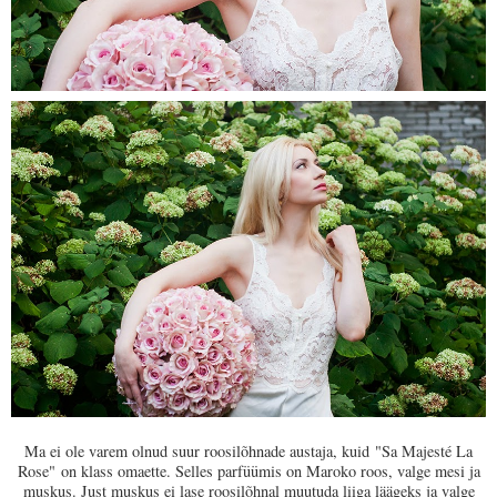
Ma ei ole varem olnud suur roosilõhnade austaja, kuid
"Sa Majesté La
Rose"
on klass omaette. Selles parfüümis on Maroko roos, valge mesi ja
muskus. Just muskus ei lase roosilõhnal muutuda liiga läägeks ja valge