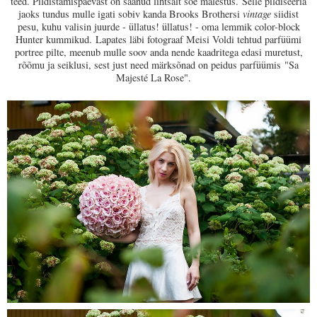
teed. Pildistamispäevast on saanud lihtsalt soe mälestus.
Selle pildiseeria
jaoks tundus mulle igati sobiv kanda Brooks Brothersi
vintage
siidist
pesu, kuhu valisin juurde - üllatus! üllatus! - oma lemmik color-block
Hunter kummikud.
Lapates läbi fotograaf Meisi Voldi tehtud parfüümi
portree pilte, meenub mulle soov anda nende kaadritega edasi muretust,
rõõmu ja seiklusi, sest just need märksõnad on peidus parfüümis
"Sa
Majesté La Rose"
.