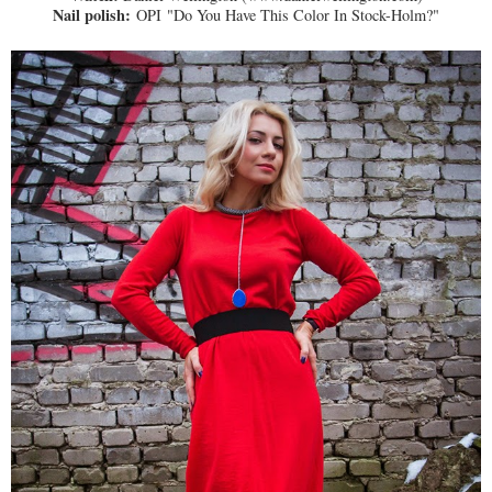
Nail polish:
OPI
"Do You Have This Color In Stock-Holm?"