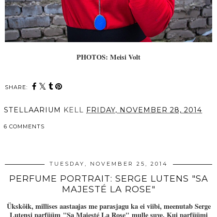
PHOTOS: Meisi Volt
SHARE:
STELLAARIUM
KELL
FRIDAY, NOVEMBER 28, 2014
6 COMMENTS
SHARE
TUESDAY, NOVEMBER 25, 2014
PERFUME PORTRAIT: SERGE LUTENS "SA
MAJESTÉ LA ROSE"
Ükskõik, millises aastaajas me parasjagu ka ei viibi, meenutab Serge
Lutensi parfüüm "Sa Majesté La Rose"
mulle suve. Kui parfüümi