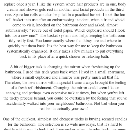
replace once a year. I like the system where hair products are in one, body
creams and shower gels rest in another, and facial products in the third
one. Spare loo rolls can also be piled in a practical basket. I took the loo
roll basket into use after an embarrassing incident, when a friend who'd
come to visit, knocked on the bathroom door and asked, almost
submissively: "You're out of toilet paper. Which cupboard should I look
into for a new one?"
The basket system also helps keeping the bathroom
tidy really fast. You know exactly where the things are and where to
quickly put them back. It's the best way for me to keep the bathroom
systematically organised. It only takes a few minutes to put everything
back in its place after a quick shower or relaxing bath.
A bit of bigger task is changing the mirror when freshening up the
bathroom. I used this trick years back when I lived in a small apartment,
where a small cupboard and a mirror was pretty much all that fit.
Therefore, the new mirror with a special frame always brought the feeling
of a fresh refurbishment. Changing the mirror could seem like an
annoying and perhaps even expensive task at times, but when you've left
the tricky process behind, you could be overtaken by the feeling that you've
accidentally walked into your neighbours' bathroom. Not bad when you
realise it's actually your own!
One of the quickest, simplest and cheapest tricks is buying scented candles
for the bathroom. The selection is so wide nowadays, that it's hard to
decide which way to look first. I remember when, decades back, my mum