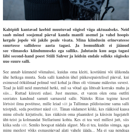
Kahtpidi kantavad keebid muutuvad sügisel väga aktuaalseks. Neid
saab mõnel soojemal päeval kanda mantli asemel ja vahel hoopis
kergele jopele või jakile peale visata. Mina kiindusin erinevatesse
suurtesse sallidesse aasta tagasi. Ja loomulikult ei jäänud
see
viimaseks
kiindumuseks ega salliks. Jalutasin kuu aega tagasi
läbi second-hand poest Stiili Sahver ja leidsin endale selleks sügiseks
uue suure salli.
See annab kümneid võimalusi, kuidas oma kleiti, kostüümi või ülikonda
ühe hetkega muuta. Seda salli kandsin ühel päikesepaistelisel päeval, kui
esimesed öökülmad polnud veel kohal ja õhus oli viimane mälestus suvest.
Tead ju küll neid muretuid hetki, mil sa võtad aja lihtsalt korraks maha ja
siis... Ruttad kiiresti edasi. Just meenus, et varem olen oma outfiti
seeriates kandnud samuti sarnaseid salle. Näiteks Riias tegime keset
lörtsist ilma postituse, mille leiad
siit
ja Tallinnas pildistasime sama salli
teistpidi, seda postitust näed
siit
. Tänan südamest kõiki, kes rääkisid kaasa
minu eilsele kirjutisele, kus rääkisin oma plaanidest ja küsisin lugejatelt
üht-teist ja kolmandat Stellariumi kohta. Kes ei tea veel millest jutt, siis
kiika seda
siit
. Seniks hoogsat nädala algust. Ma ei tea, kuidas sinuga, aga
minu meelest võiks esmaspäevad alati vahele jääda... Ma ei saa nendega