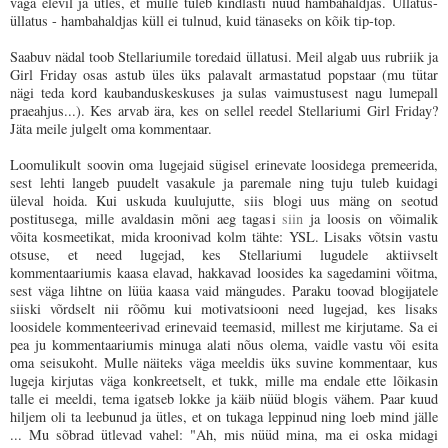
väga elevil ja ütles, et mulle tuleb kindlasti nüüd hambahaldjas. Üllatus-
üllatus - hambahaldjas küll ei tulnud, kuid tänaseks on kõik tip-top.
Saabuv nädal toob Stellariumile toredaid üllatusi. Meil algab uus rubriik ja
Girl Friday osas astub üles üks palavalt armastatud popstaar (mu tütar
nägi teda kord kaubanduskeskuses ja sulas vaimustusest nagu lumepall
praeahjus...). Kes arvab ära, kes on sellel reedel Stellariumi Girl Friday?
Jäta meile julgelt oma kommentaar.
Loomulikult soovin oma lugejaid sügisel erinevate loosidega premeerida,
sest lehti langeb puudelt vasakule ja paremale ning tuju tuleb kuidagi
üleval hoida. Kui uskuda kuulujutte, siis blogi uus mäng on seotud
postitusega, mille avaldasin mõni aeg tagasi
siin
ja loosis on võimalik
võita kosmeetikat, mida kroonivad kolm tähte: YSL. Lisaks võtsin vastu
otsuse, et need lugejad, kes Stellariumi lugudele aktiivselt
kommentaariumis kaasa elavad, hakkavad loosides ka sagedamini võitma,
sest väga lihtne on lüüa kaasa vaid mängudes. Paraku toovad blogijatele
siiski võrdselt nii rõõmu kui motivatsiooni need lugejad, kes lisaks
loosidele kommenteerivad erinevaid teemasid, millest me kirjutame. Sa ei
pea ju kommentaariumis minuga alati nõus olema, vaidle vastu või esita
oma seisukoht. Mulle näiteks väga meeldis üks suvine kommentaar, kus
lugeja kirjutas väga konkreetselt, et tukk, mille ma endale ette lõikasin
talle ei meeldi, tema igatseb lokke ja käib nüüd blogis vähem. Paar kuud
hiljem oli ta leebunud ja ütles, et on tukaga leppinud ning loeb mind jälle
... Mu sõbrad ütlevad vahel: "Ah, mis nüüd mina, ma ei oska midagi