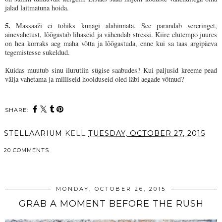
jalad laitmatuna hoida.
5.
Massaaži ei tohiks kunagi alahinnata. See parandab vereringet,
ainevahetust, lõõgastab lihaseid ja vähendab stressi. Kiire elutempo juures
on hea korraks aeg maha võtta ja lõõgastuda, enne kui sa taas argipäeva
tegemistesse sukeldud.
Kuidas muutub sinu ilurutiin sügise saabudes? Kui paljusid kreeme pead
välja vahetama ja milliseid hoolduseid oled läbi aegade võtnud?
SHARE:
STELLAARIUM
KELL
TUESDAY, OCTOBER 27, 2015
20 COMMENTS
SHARE
MONDAY, OCTOBER 26, 2015
GRAB A MOMENT BEFORE THE RUSH