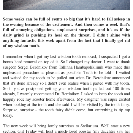
Some weeks can be full of events so big that it's hard to fall asleep in
the evening because of the excitement. And then comes a week that's
full of annoying obligations, unpleasant surprises, and it's as if the
daily grind is pushing its heel on the throat. I didn't shine with
anything fantastic this week apart from the fact that I finally got rid
of my wisdom tooth.
I remember when I got my last wisdom tooth removed, I suspected I got a
bonus head removal on top of it. So I changed my doctor. I want to thank
surgeon Sergei Berdnikov from Tallinna Hambapolikliinik who made this
unpleasant procedure as pleasant as possible. Truth to be told - I waited
and waited for my tooth to be pulled out when Dr. Berdnikov announced
that it's done already so I didn't even realise when I parted with my tooth.
So if you've postponed getting your wisdom tooth pulled out 100 times
already, I warmly recommend Dr. Berdnikov. I asked to keep the tooth and
happily rode my scooter home afterwards. My daughter was super excited
when looking at the tooth and she said I will be visited by the tooth fairy.
Surprise, surprise - the tooth fairy didn't come, but everything is tip top
today.
The new week will bring lovely surprises to Stellarium. We'll start a new
section. Girl Friday will host a much-loved popstar (my daughter saw her