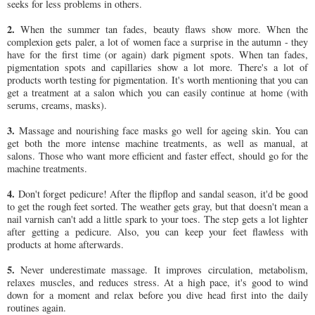
seeks for less problems in others.
2.
When the summer tan fades, beauty flaws show more. When the
complexion gets paler, a lot of women face a surprise in the autumn - they
have for the first time (or again) dark pigment spots. When tan fades,
pigmentation spots and capillaries show a lot more. There's a lot of
products worth testing for pigmentation. It's worth mentioning that you can
get a treatment at a salon which you can easily continue at home (with
serums, creams, masks).
3.
Massage and nourishing face masks go well for ageing skin. You can
get both the more intense machine treatments, as well as manual, at
salons. Those who want more efficient and faster effect, should go for the
machine treatments.
4.
Don't forget pedicure! After the flipflop and sandal season, it'd be good
to get the rough feet sorted. The weather gets gray, but that doesn't mean a
nail varnish can't add a little spark to your toes. The step gets a lot lighter
after getting a pedicure. Also, you can keep your feet flawless with
products at home afterwards.
5.
Never underestimate massage. It improves circulation, metabolism,
relaxes muscles, and reduces stress. At a high pace, it's good to wind
down for a moment and relax before you dive head first into the daily
routines again.