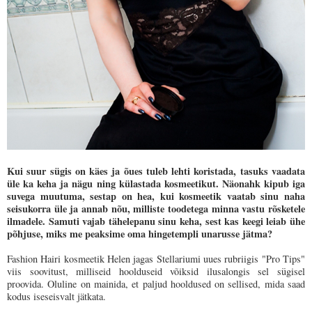
Kui suur sügis on käes ja õues tuleb lehti koristada, tasuks vaadata
üle ka keha ja nägu ning külastada kosmeetikut. Näonahk kipub iga
suvega muutuma, sestap on hea, kui kosmeetik vaatab sinu naha
seisukorra üle ja annab nõu, milliste toodetega minna vastu rõsketele
ilmadele. Samuti vajab tähelepanu sinu keha, sest kas keegi leiab ühe
põhjuse, miks me peaksime oma hingetempli unarusse jätma?
Fashion Hairi kosmeetik Helen jagas Stellariumi uues rubriigis "Pro Tips"
viis soovitust, milliseid hoolduseid võiksid ilusalongis sel sügisel
proovida. Oluline on mainida, et paljud hooldused on sellised, mida saad
kodus iseseisvalt jätkata.