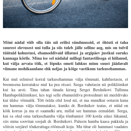
Mõni nädal võib olla täis nii erilisi sündmuseid, et õhtuti ei taha
suurest elevusest uni tulla ja siis tuleb jälle selline aeg, mis on tulvil
tüütuid kohustusi, ebameeldivaid üllatusi ja argipäev justkui suruks
kannaga kõrile. Mina ise sel nädalal millegi fantastilisega ei hiilanud,
kui välja arvata tõik, et lõpuks ometi lahkus minu suust jäädavalt
viimane mohikaanlane ehk neljas ja kõige vastikum tarkusehammas.
Kui mul eelmisel korral tarkusehammas välja tõmmati, kahtlustasin, et
boonusena keeratakse mul ka pea otsast. Seega vahetasin nii polikliinikut
kui ka arsti. Täna tahan tänada kirurg Sergei Berdnikovi Tallinna
Hambapolikliinikust, kes tegi selle ebameeldiva protseduuri nii meeldivaks
kui üldse võimalik. Tõtt öelda olid lood nii, et ma muudkui ootasin kuna
mu hammas välja tõmmatakse, kuniks dr. Berdnikov teatas, et nüüd on
kõik korras ja ma ei saanudki aru, millal see hammas eemaldati. Seega,
kui sa oled oma tarkusehamba välja tõmbamist 100 korda edasi lükanud,
siis mina soovitan soojalt dr. Berdnikovi. Palusin hamba kaasa pakkida ja
sõitsin seejärel tõukerattaga rõõmsalt koju. Mu tütar oli hammast vaadates