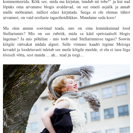
kommenteerida. Kõik see, mida ma kirjutan, tundub nii tobe!" ja kui nad
lõpuks oma arvamuse blogis avaldavad, on see ometi asjalik ja annab
mulle mõtteainet, millest edasi kirjutada. Seega ei ole olemas tühist
arvamust, on vaid eestlaste tagasihoidlikkus. Muudame seda koos!
Ma olen ammu soovinud teada, mis on sinu lemmikuimad lood
Stellariumis? Mis on see rubriik, mida sa käid spetsiaalselt blogis
lugemas? Ja mis põhiline - mis toob sind Stellariumisse tagasi? Soovin
kõigile särtsakat nädala algust. Selle viimase kaadri tegime Meisiga
kevadel ja loodetavasti tuletab see meile kõigile meelde, et elu ei tasu liiga
tõsiselt võtta, sest muidu ... ah... tead ju isegi...