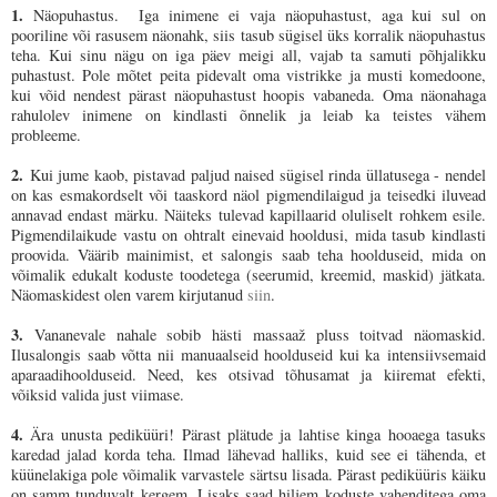
1.
Näopuhastus.
Iga inimene ei vaja näopuhastust, aga kui sul on
pooriline või rasusem näonahk, siis tasub sügisel üks korralik näopuhastus
teha. Kui sinu nägu on iga päev meigi all, vajab ta samuti põhjalikku
puhastust. Pole mõtet peita pidevalt oma vistrikke ja musti komedoone,
kui võid nendest pärast näopuhastust hoopis vabaneda. Oma näonahaga
rahulolev inimene on kindlasti õnnelik ja leiab ka teistes vähem
probleeme.
2.
Kui jume kaob, pistavad paljud naised sügisel rinda üllatusega - nendel
on kas esmakordselt või taaskord näol pigmendilaigud ja teisedki iluvead
annavad endast märku. Näiteks tulevad kapillaarid oluliselt rohkem esile.
Pigmendilaikude vastu on ohtralt einevaid hooldusi, mida tasub kindlasti
proovida. Väärib mainimist, et salongis saab teha hoolduseid, mida on
võimalik edukalt koduste toodetega (seerumid, kreemid, maskid) jätkata.
Näomaskidest olen varem kirjutanud
siin
.
3.
Vananevale nahale sobib hästi massaaž pluss toitvad näomaskid.
Ilusalongis saab võtta nii manuaalseid hoolduseid kui ka
intensiivsemaid
aparaadihoolduseid
. Need, kes otsivad tõhusamat ja kiiremat efekti,
võiksid valida just viimase.
4.
Ära unusta pediküüri! Pärast plätude ja lahtise kinga hooaega tasuks
karedad jalad korda teha. Ilmad lähevad halliks, kuid see ei tähenda, et
küünelakiga pole võimalik varvastele särtsu lisada. Pärast pediküüris käiku
on samm tunduvalt kergem. Lisaks saad hiljem koduste vahenditega oma