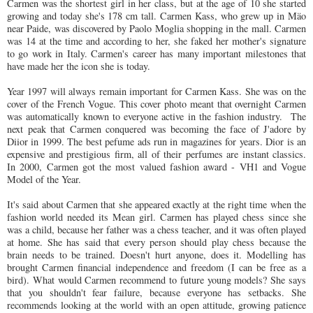
Carmen was the shortest girl in her class, but at the age of 10 she started
growing and today she's 178 cm tall. Carmen Kass, who grew up in Mäo
near Paide, was discovered by Paolo Moglia shopping in the mall. Carmen
was 14 at the time and according to her, she faked her mother's signature
to go work in Italy. Carmen's career has many important milestones that
have made her the icon she is today.
Year 1997 will always remain important for Carmen Kass. She was on the
cover of the French Vogue. This cover photo meant that overnight Carmen
was automatically known to everyone active in the fashion industry. The
next peak that Carmen conquered was becoming the face of J'adore by
Diior in 1999. The best pefume ads run in magazines for years. Dior is an
expensive and prestigious firm, all of their perfumes are instant classics.
In 2000, Carmen got the most valued fashion award - VH1 and Vogue
Model of the Year.
It's said about Carmen that she appeared exactly at the right time when the
fashion world needed its Mean girl. Carmen has played chess since she
was a child, because her father was a chess teacher, and it was often played
at home. She has said that every person should play chess because the
brain needs to be trained. Doesn't hurt anyone, does it. Modelling has
brought Carmen financial independence and freedom (I can be free as a
bird). What would Carmen recommend to future young models? She says
that you shouldn't fear failure, because everyone has setbacks. She
recommends looking at the world with an open attitude, growing patience