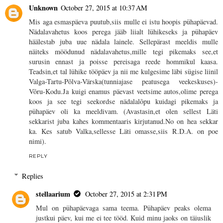
Unknown
October 27, 2015 at 10:37 AM
Mis aga esmaspäeva puutub,siis mulle ei istu hoopis pühapäevad.
Nädalavahetus koos perega jääb liialt lühikeseks ja pühapäev
häälestab juba uue nädala lainele. Sellepärast meeldis mulle
näiteks möödunud nädalavahetus,mille tegi pikemaks see,et
surusin ennast ja poisse pereisaga reede hommikul kaasa.
Teadsin,et tal lühike tööpäev ja nii me kulgesime läbi sügise liinil
Valga-Tartu-Põlva-Värska(tunniajase peatusega veekeskuses)-
Võru-Kodu.Ja kuigi enamus päevast veetsime autos,olime perega
koos ja see tegi seekordse nädalalõpu kuidagi pikemaks ja
pühapäev oli ka meeldivam. (Avastasin,et olen sellest Läti
sekkarist juba kahes kommentaaris kirjutanud.No on hea sekkar
ka. Kes satub Valka,sellesse Läti omasse,siis R.D.A. on poe
nimi).
REPLY
Replies
stellaarium
October 27, 2015 at 2:31 PM
Mul on pühapäevaga sama teema. Pühapäev peaks olema
justkui päev, kui me ei tee tööd. Kuid minu jaoks on täiuslik