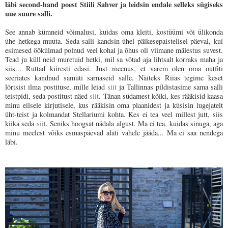
läbi second-hand poest Stiili Sahver ja leidsin endale selleks sügiseks
uue suure salli.
See annab kümneid võimalusi, kuidas oma kleiti, kostüümi või ülikonda
ühe hetkega muuta. Seda salli kandsin ühel päikesepaistelisel päeval, kui
esimesed öökülmad polnud veel kohal ja õhus oli viimane mälestus suvest.
Tead ju küll neid muretuid hetki, mil sa võtad aja lihtsalt korraks maha ja
siis... Ruttad kiiresti edasi. Just meenus, et varem olen oma outfiti
seeriates kandnud samuti sarnaseid salle. Näiteks Riias tegime keset
lörtsist ilma postituse, mille leiad
siit
ja Tallinnas pildistasime sama salli
teistpidi, seda postitust näed
siit
. Tänan südamest kõiki, kes rääkisid kaasa
minu eilsele kirjutisele, kus rääkisin oma plaanidest ja küsisin lugejatelt
üht-teist ja kolmandat Stellariumi kohta. Kes ei tea veel millest jutt, siis
kiika seda
siit
. Seniks hoogsat nädala algust. Ma ei tea, kuidas sinuga, aga
minu meelest võiks esmaspäevad alati vahele jääda... Ma ei saa nendega
läbi.