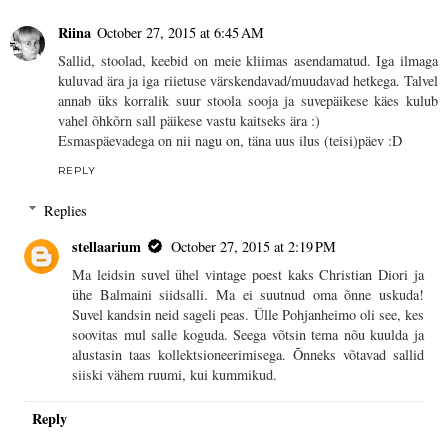
Riina
October 27, 2015 at 6:45 AM
Sallid, stoolad, keebid on meie kliimas asendamatud. Iga ilmaga
kuluvad ära ja iga riietuse värskendavad/muudavad hetkega. Talvel
annab üks korralik suur stoola sooja ja suvepäikese käes kulub
vahel õhkõrn sall päikese vastu kaitseks ära :)
Esmaspäevadega on nii nagu on, täna uus ilus (teisi)päev :D
REPLY
Replies
stellaarium
October 27, 2015 at 2:19 PM
Ma leidsin suvel ühel vintage poest kaks Christian Diori ja
ühe Balmaini siidsalli. Ma ei suutnud oma õnne uskuda!
Suvel kandsin neid sageli peas. Ülle Pohjanheimo oli see, kes
soovitas mul salle koguda. Seega võtsin tema nõu kuulda ja
alustasin taas kollektsioneerimisega. Õnneks võtavad sallid
siiski vähem ruumi, kui kummikud.
Reply