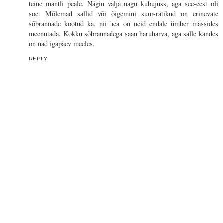
teine mantli peale. Nägin välja nagu kubujuss, aga see-eest oli
soe. Mõlemad sallid või õigemini suur-rätikud on erinevate
sõbrannade kootud ka, nii hea on neid endale ümber mässides
meenutada. Kokku sõbrannadega saan haruharva, aga salle kandes
on nad igapäev meeles.
REPLY