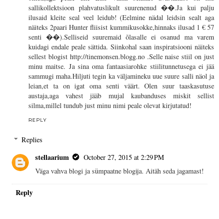
sallikollektsioon plahvatuslikult suurenenud ��.Ja kui palju
ilusaid kleite seal veel leidub! (Eelmine nädal leidsin sealt aga
näiteks 2paari Hunter fliisist kummikusokke,hinnaks ilusad 1 € 57
senti ��).Selliseid suuremaid õlasalle ei osanud ma varem
kuidagi endale peale sättida. Siinkohal saan inspiratsiooni näiteks
sellest blogist http://tinemonsen.blogg.no .Selle naise stiil on just
minu maitse. Ja sina oma fantaasiarohke stiilitunnetusega ei jää
sammugi maha.Hiljuti tegin ka väljamineku uue suure salli näol ja
leian,et ta on igat oma senti väärt. Olen suur taaskasutuse
austaja,aga vahest jääb mujal kaubanduses miskit sellist
silma,millel tundub just minu nimi peale olevat kirjutatud!
REPLY
Replies
stellaarium
October 27, 2015 at 2:29 PM
Väga vahva blogi ja sümpaatne blogija. Aitäh seda jagamast!
Reply