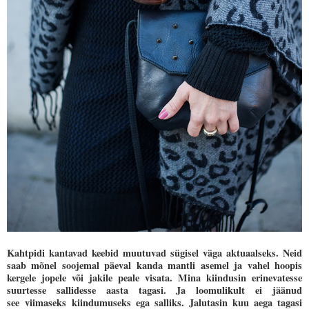
Kahtpidi kantavad keebid muutuvad sügisel väga aktuaalseks. Neid
saab mõnel soojemal päeval kanda mantli asemel ja vahel hoopis
kergele jopele või jakile peale visata. Mina kiindusin erinevatesse
suurtesse sallidesse aasta tagasi. Ja loomulikult ei jäänud
see
viimaseks
kiindumuseks ega salliks. Jalutasin kuu aega tagasi