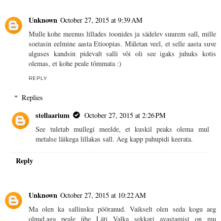
Unknown
October 27, 2015 at 9:39 AM
Mulle kohe meenus lillades toonides ja sädelev suurem sall, mille
soetasin eelmine aasta Etioopias. Mäletan veel, et selle aasta suve
alguses kandsin pidevalt salli või oli see igaks juhuks kotis
olemas, et kohe peale tõmmata :)
REPLY
Replies
stellaarium
October 27, 2015 at 2:26 PM
See tuletab mullegi meelde, et kuskil peaks olema mul
metalse läikega lillakas sall. Aeg kapp pahupidi keerata.
Reply
Unknown
October 27, 2015 at 10:22 AM
Ma olen ka salliusku pööranud. Vaikselt olen seda kogu aeg
olnud,aga peale ühe Läti Valka sekkari avastamist on mu