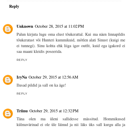
Reply
Unknown
October 28, 2015 at 11:02 PM
Palun kirjuta lugu oma elust tõukerattal. Kui ma näen linnapildis
tõukeratast või Hunteri kummikuid, mõtlen alati Sinust (kuigi me
ei tunnegi). Sinu kohta ehk liiga igav outfit, kuid ega igakord ei
saa maani kleidis poseerida.
REPLY
IryNa
October 29, 2015 at 12:56 AM
Ilusad pildid ja sall on ka äge!
REPLY
Triinu
October 29, 2015 at 12:32 PM
Täna olen ma üleni sallidesse mässitud. Hommikused
külmavärinad ei ole üle läinud ja nii läks üks sall kurgu alla ja