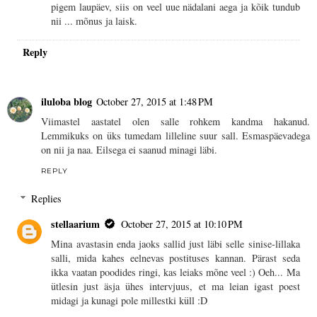
pigem laupäev, siis on veel uue nädalani aega ja kõik tundub
nii ... mõnus ja laisk.
Reply
iluloba blog
October 27, 2015 at 1:48 PM
Viimastel aastatel olen salle rohkem kandma hakanud.
Lemmikuks on üks tumedam lilleline suur sall. Esmaspäevadega
on nii ja naa. Eilsega ei saanud minagi läbi.
REPLY
Replies
stellaarium
October 27, 2015 at 10:10 PM
Mina avastasin enda jaoks sallid just läbi selle sinise-lillaka
salli, mida kahes eelnevas postituses kannan. Pärast seda
ikka vaatan poodides ringi, kas leiaks mõne veel :) Oeh... Ma
ütlesin just äsja ühes intervjuus, et ma leian igast poest
midagi ja kunagi pole millestki küll :D