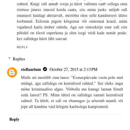
suhted. Kuigi sall annab sooja ja hästi valituna saab sellega oma
riietuse juures imesid korda saata, siis minu jaoks mõjub sall
enamasti kuidagi ahistavalt, mistõttu olen selle kandmisest üldse
loobunud. Eelistan pigem kõrgemat või suuremat kraed, mida
vajadusel kaela ümber sättida. Aga see sinisekirju suur sall siin
piltidel on tõesti superkena ja olen isegi veidi kade nende peale,
kes sallidega hästi läbi saavad.
REPLY
Replies
stellaarium
October 27, 2015 at 2:13 PM
Mulle nii meeldib sinu lause: "Esmaspäevade vastu pole mul
midagi, aga sallidega on keerulised suhted." See oleks nagu
mõne kriminaalloo algus. Võibolla ma kunagi laenan Sinult
seda lauset? PS. Minu tütrel on sallidega samuti keerulised
suhted. Ta ütleb, et sall on ebamugav ja nõustub mantli või
jope all kandma vaid kõrgete kaelustega kampsuneid.
Reply