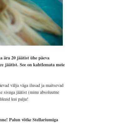
a ära 20 jäätist ühe päeva
ce
jäätist. See on kahtlemata meie
äevad välja väga ilusad ja maitsevad
ise sisuga jäätist (minu absoluutne
alikuid kui palju!
nne! Palun võtke Stellariumiga