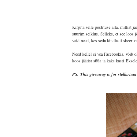
Kirjuta selle postituse alla, millist 
suurim seiklus. Selleks, et see loos j
vaid need, kes seda kindlasti sheeriv
Need kellel ei vea Facebookis, võib 
koos jäätist süüa ja kaks kasti
Eksel
PS.
This giveaway is for stellarium