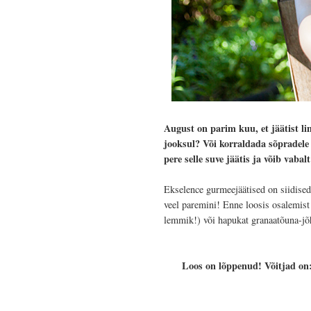
August on parim kuu, et jäätist li
jooksul? Või korraldada sõpradele 
pere selle suve jäätis ja võib vabal
Ekselence gurmeejäätised on siidised 
veel paremini! Enne loosis osalemis
lemmik!) või hapukat granaatõuna-jõhv
Loos on lõppenud! Võitjad on: