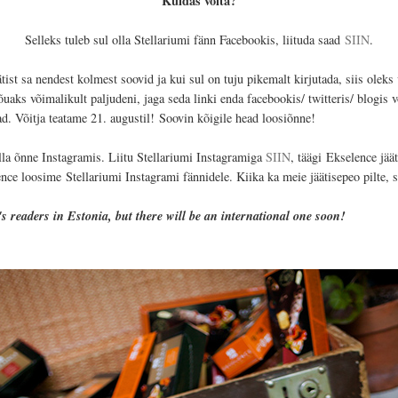
Kuidas võita?
Selleks tuleb sul olla Stellariumi fänn Facebookis, liituda saad
SIIN
.
jäätist sa nendest kolmest soovid ja kui sul on tuju pikemalt kirjutada, siis olek
õuaks võimalikult paljudeni, jaga seda linki enda facebookis/ twitteris/ blogis 
ad. Võitja teatame 21
. augustil!
Soovin kõigile head loosiõnne!
olla õnne Instagramis. Liitu Stellariumi Instagramiga
SIIN
, täägi
Ekselence jäät
ence loosime
Stellariumi Instagrami fännidele. Kiika ka meie jäätisepeo pilte, 
's readers in Estonia, but there will be an international one soon!