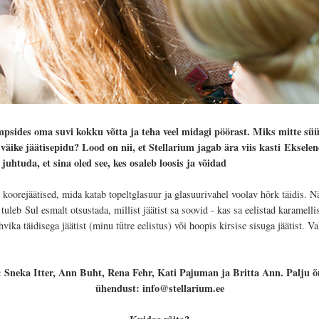
mpsides oma suvi kokku võtta ja teha veel midagi pöörast. Miks mitte süü
väike jäätisepidu? Lood on nii, et Stellarium jagab ära viis kasti
Ekselen
t juhtuda, et sina oled see, kes osaleb loosis ja võidad
koorejäätised, mida katab topeltglasuur ja glasuurivahel voolav hõrk täidis. N
t tuleb
Sul esmalt otsustada, millist jäätist sa soovid - kas sa eelistad karamell
ika täidisega jäätist (minu tütre eelistus) või hoopis kirsise sisuga jäätist. V
 Sneka Itter, Ann Buht, Rena Fehr, Kati Pajuman ja Britta Ann. Palju õ
ühendust: info@stellarium.ee