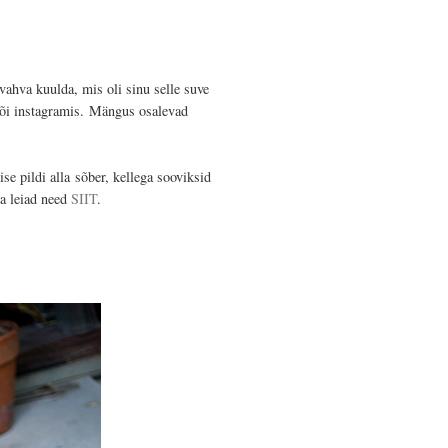
s vahva kuulda, mis oli sinu selle suve
või instagramis.
Mängus osalevad
ise pildi alla
sõber, kellega sooviksid
sa leiad need
SIIT
.