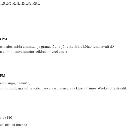
URDAY, AUGUST 15, 2015
34 PM
nus maius, mida armastan ja granaatõuna-jõhvikatäidis kõlab lummavalt :D
 et minu suve suurim seiklus on veel ees ;)
5 PM
se sisuga, nämm! :)
ööl olnud, aga mõne vaba päeva kasutasin ära ja käisin Pärnus Weekend festivalil, 
 5:37 PM
, niiiiiii imehea!