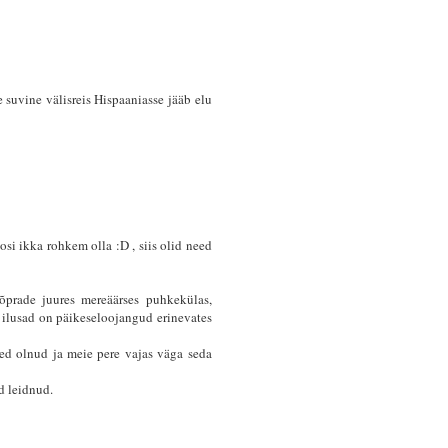
 suvine välisreis Hispaaniasse jääb elu
osi ikka rohkem olla :D , siis olid need
sõprade juures mereäärses puhkekülas,
i ilusad on päikeseloojangud erinevates
ked olnud ja meie pere vajas väga seda
d leidnud.