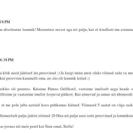
:18 PM
mu absoluutne lemmik! Meenutusi suvest aga nii palju, kui et kindlasti mu esimene
 6:38 PM
ka kõik need jäätised ära proovinud :) Ja kuigi minu arust oleks võinud seda va mo
 kui proovisin karamelli oma, no siis oli lemmik leitud ;)
iklus oli perereis. Käisime Pärnus Grillfestil, veetsime imeliselt aega heade 
rillisime ja vaatasime imelist loojuvat päikest. Kui erinevad ja samas nii ühtmood
m, et me pole juba aastaid koos puhkamas käinud. Viimased 5 aastat on väga ras
llumeelselt palju jäätist söönud :D Olen nii palju uusi sorte proovinud ja lemmikui
vas joones nii meie perel kui Sinu omal, Stella!