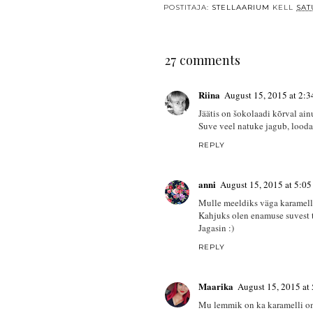
POSTITAJA:
STELLAARIUM
KELL
SAT
27 comments
Riina
August 15, 2015 at 2:
Jäätis on šokolaadi kõrval ai
Suve veel natuke jagub, loodan
REPLY
anni
August 15, 2015 at 5:0
Mulle meeldiks väga karamelli
Kahjuks olen enamuse suvest t
Jagasin :)
REPLY
Maarika
August 15, 2015 at
Mu lemmik on ka karamelli oma