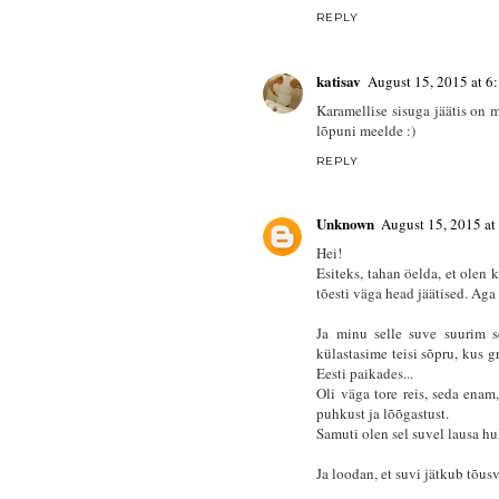
REPLY
katisav
August 15, 2015 at 6
Karamellise sisuga jäätis on 
lõpuni meelde :)
REPLY
Unknown
August 15, 2015 at
Hei!
Esiteks, tahan öelda, et olen 
tõesti väga head jäätised. Aga
Ja minu selle suve suurim se
külastasime teisi sõpru, kus g
Eesti paikades...
Oli väga tore reis, seda ena
puhkust ja lõõgastust.
Samuti olen sel suvel lausa hu
Ja loodan, et suvi jätkub tõus