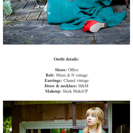
Outfit details:
Shoes:
Office
Belt:
Mimi di N vintage
Earrings:
Chanel vintage
Dress & necklace
:
H&M
Makeup:
Sleek MakeUP