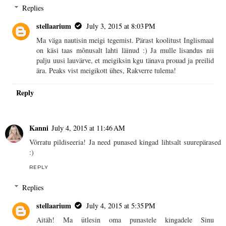
Replies
stellaarium
July 3, 2015 at 8:03 PM
Ma väga nautisin meigi tegemist. Pärast koolitust Inglismaal
on käsi taas mõnusalt lahti läinud :) Ja mulle lisandus nii
palju uusi lauvärve, et meigiksin kgu tänava prouad ja preilid
ära. Peaks vist meigikott ühes, Rakverre tulema!
Reply
Kanni
July 4, 2015 at 11:46 AM
Võrratu pildiseeria! Ja need punased kingad lihtsalt suurepärased
:)
REPLY
Replies
stellaarium
July 4, 2015 at 5:35 PM
Aitäh! Ma ütlesin oma punastele kingadele Sinu