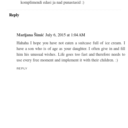
komplimendi edasi ja nad punastasid :)
Reply
Marijana Šimić
July 6, 2015 at 1:04 AM
Hahaha I hope you have not eaten a suitcase full of ice cream. I
have a son who is of age as your daughter. I often give in and fill
him his unusual wishes. Life goes too fast and therefore needs to
use every free moment and implement it with their children. :)
REPLY