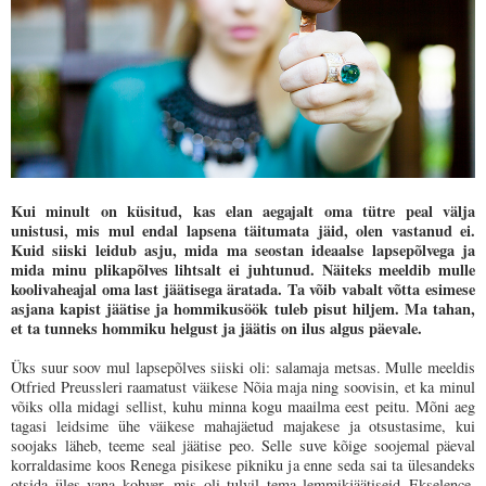
Kui minult on küsitud, kas elan aegajalt oma tütre peal välja
unistusi, mis mul endal lapsena täitumata jäid, olen vastanud ei.
Kuid siiski leidub asju, mida ma seostan ideaalse lapsepõlvega ja
mida minu plikapõlves lihtsalt ei juhtunud. Näiteks meeldib mulle
koolivaheajal oma last jäätisega äratada. Ta võib vabalt võtta esimese
asjana kapist jäätise ja hommikusöök tuleb pisut hiljem. Ma tahan,
et ta tunneks hommiku helgust ja jäätis on ilus algus päevale.
Üks suur soov mul lapsepõlves siiski oli: salamaja metsas. Mulle meeldis
Otfried Preussleri raamatust väikese Nõia maja ning soovisin, et ka minul
võiks olla midagi sellist, kuhu minna kogu maailma eest peitu. Mõni aeg
tagasi leidsime ühe väikese mahajäetud majakese ja otsustasime, kui
soojaks läheb, teeme seal jäätise peo. Selle suve kõige soojemal päeval
korraldasime koos Renega pisikese pikniku ja enne seda sai ta ülesandeks
otsida üles vana kohver, mis oli tulvil tema lemmikjäätiseid
Ekselence
.