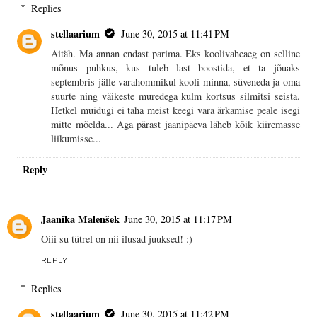
Replies
stellaarium
June 30, 2015 at 11:41 PM
Aitäh. Ma annan endast parima. Eks koolivaheaeg on selline
mõnus puhkus, kus tuleb last boostida, et ta jõuaks
septembris jälle varahommikul kooli minna, süveneda ja oma
suurte ning väikeste muredega kulm kortsus silmitsi seista.
Hetkel muidugi ei taha meist keegi vara ärkamise peale isegi
mitte mõelda... Aga pärast jaanipäeva läheb kõik kiiremasse
liikumisse...
Reply
Jaanika Malenšek
June 30, 2015 at 11:17 PM
Oiii su tütrel on nii ilusad juuksed! :)
REPLY
Replies
stellaarium
June 30, 2015 at 11:42 PM