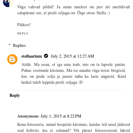
Väga vahvad pildid! Ja minu meelest on just nii meeldivalt
salapärane see, et preili seljaga on. Õige otsus Stella :)
Päikest!
REPLY
Replies
stellaarium
July 2, 2015 at 12:27 AM
Aitäh. Ma usun, et iga ema teab, mis on ta lapsele parim.
Puhas sisetunde küsimus. Ma ise naudin väga teiste blogisid,
kus on peale selja ja juuste näha ka laste nägusid. Kuid
hetkel tuleb leppida preili seljaga :D
Reply
Anonymous
July 1, 2015 at 8:22 PM
Kena fotoseeria, minul hoopiski küsimus, kuidas teil need jäätised
seal kohvris ära ei sulanud? Või pärast fotosessiooni läksid