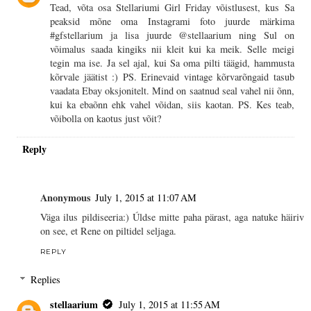
Tead, võta osa Stellariumi Girl Friday võistlusest, kus Sa
peaksid mõne oma Instagrami foto juurde märkima
#gfstellarium ja lisa juurde @stellaarium ning Sul on
võimalus saada kingiks nii kleit kui ka meik. Selle meigi
tegin ma ise. Ja sel ajal, kui Sa oma pilti täägid, hammusta
kõrvale jäätist :) PS. Erinevaid vintage kõrvarõngaid tasub
vaadata Ebay oksjonitelt. Mind on saatnud seal vahel nii õnn,
kui ka ebaõnn ehk vahel võidan, siis kaotan. PS. Kes teab,
võibolla on kaotus just võit?
Reply
Anonymous
July 1, 2015 at 11:07 AM
Väga ilus pildiseeria:) Úldse mitte paha pärast, aga natuke häiriv
on see, et Rene on piltidel seljaga.
REPLY
Replies
stellaarium
July 1, 2015 at 11:55 AM