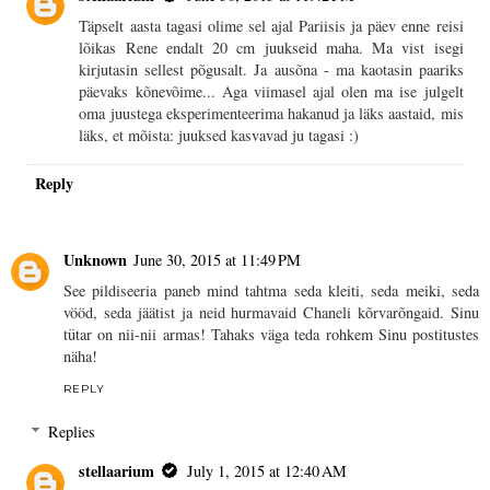
Täpselt aasta tagasi olime sel ajal Pariisis ja päev enne reisi
lõikas Rene endalt 20 cm juukseid maha. Ma vist isegi
kirjutasin sellest põgusalt. Ja ausõna - ma kaotasin paariks
päevaks kõnevõime... Aga viimasel ajal olen ma ise julgelt
oma juustega eksperimenteerima hakanud ja läks aastaid, mis
läks, et mõista: juuksed kasvavad ju tagasi :)
Reply
Unknown
June 30, 2015 at 11:49 PM
See pildiseeria paneb mind tahtma seda kleiti, seda meiki, seda
vööd, seda jäätist ja neid hurmavaid Chaneli kõrvarõngaid. Sinu
tütar on nii-nii armas! Tahaks väga teda rohkem Sinu postitustes
näha!
REPLY
Replies
stellaarium
July 1, 2015 at 12:40 AM