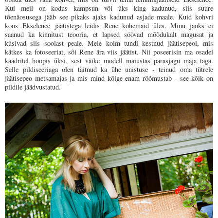
Kui meil on kodus kampsun või üks king kadunud, siis suure
tõenäosusega jääb see pikaks ajaks kadunud asjade maale. Kuid kohvri
koos
Ekselence
jäätistega leidis Rene kohemaid üles. Minu jaoks ei
saanud ka kinnitust teooria, et lapsed söövad mõõdukalt magusat ja
küsivad siis soolast peale. Meie kolm tundi kestnud jäätisepeol, mis
kätkes ka fotoseeriat, sõi Rene ära viis jäätist. Nii poseerisin ma osadel
kaadritel hoopis üksi, sest väike modell maiustas parasjagu maja taga.
Selle pildiseeriaga olen täitnud ka ühe unistuse - teinud oma tütrele
jäätisepeo metsamajas ja mis mind kõige enam rõõmustab - see kõik on
pildile jäädvustatud.