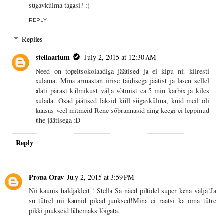
sügavkülma tagasi? :)
REPLY
Replies
stellaarium
July 2, 2015 at 12:30 AM
Need on topeltsokolaadiga jäätised ja ei kipu nii kiiresti
sulama. Mina armastan iirise täidisega jäätist ja lasen sellel
alati pärast külmikust välja võtmist ca 5 min karbis ja kiles
sulada. Osad jäätised läksid küll sügavkülma, kuid meil oli
kaasas veel mitmeid Rene sõbrannasid ning keegi ei leppinud
ühe jäätisega :D
Reply
Proua Orav
July 2, 2015 at 3:59 PM
Nii kaunis haldjakleit ! Stella Sa näed piltidel super kena välja!Ja
su tütrel nii kaunid pikad juuksed!Mina ei raatsi ka oma tütre
pikki juukseid lühemaks lõigata.