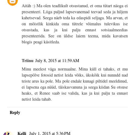
Aitäh :) Ma olen teadlikult otsustanud, et oma tütart näoga ei
presenteeri. Liiga paljud lapsevanemad teevad seda ja hiljem
kahetsevad. Seega näeb teda ka edaspidi seljaga. Ma arvan, et
on mõistlik kinkida oma tütrele võimalus tulevikus ise
otsustada, kas ja kui palju ennast sotsiaalmeedias
presenteerida. See on üldse laiem teema, mida kavatsen
blogis peagi käsitleda.
Triinu
July 8, 2015 at 11:59 AM
Minu meelest väga normaalne. Mina küll ei tahaks, et mu
lapsepõlve fotosid netist leida võiks, ükskõik kui nunndd nad
teiste arus ka pole. Ma pole endale kunagi piltidel meeldinud,
ei lapsena ega nüüd, täiskasvanuna ja seega kiidan Su otsuse
heaks, et Renee saab ise valida, kas ja kui palju ta ennast
netist leida tahab.
Reply
Kelli
July 1, 2015 at 5:36 PM