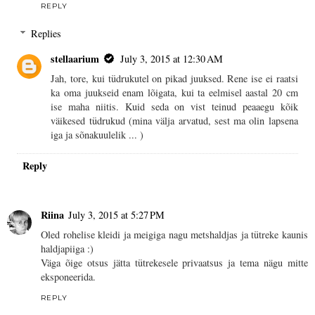
REPLY
Replies
stellaarium
July 3, 2015 at 12:30 AM
Jah, tore, kui tüdrukutel on pikad juuksed. Rene ise ei raatsi
ka oma juukseid enam lõigata, kui ta eelmisel aastal 20 cm
ise maha niitis. Kuid seda on vist teinud peaaegu kõik
väikesed tüdrukud (mina välja arvatud, sest ma olin lapsena
iga ja sõnakuulelik ... )
Reply
Riina
July 3, 2015 at 5:27 PM
Oled rohelise kleidi ja meigiga nagu metshaldjas ja tütreke kaunis
haldjapiiga :)
Väga õige otsus jätta tütrekesele privaatsus ja tema nägu mitte
eksponeerida.
REPLY