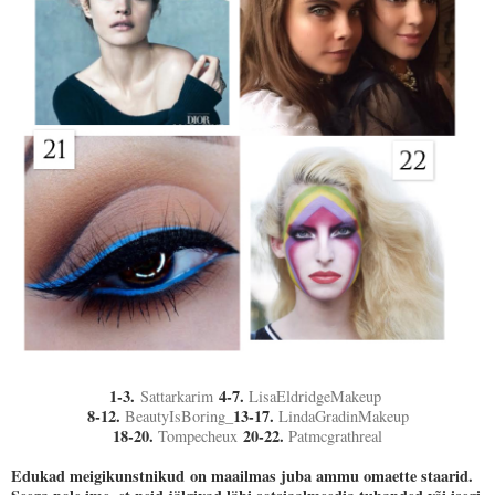
1-3.
4-7.
Sattarkarim
LisaEldridgeMakeup
8-12.
13-17.
BeautyIsBoring_
LindaGradinMakeup
18-20.
20-22.
Tompecheux
Patmcgrathreal
Edukad meigikunstnikud on maailmas juba ammu omaette staarid.