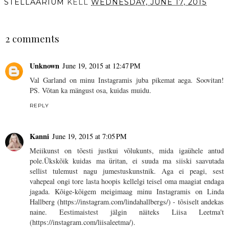
STELLAARIUM
KELL
WEDNESDAY, JUNE 17, 2015
SHARE
2 comments
Unknown
June 19, 2015 at 12:47 PM
Val Garland on minu Instagramis juba pikemat aega. Soovitan!
PS. Võtan ka mängust osa, kuidas muidu.
REPLY
Kanni
June 19, 2015 at 7:05 PM
Meiikunst on tõesti justkui võlukunts, mida igaühele antud
pole.Ükskõik kuidas ma üritan, ei suuda ma siiski saavutada
sellist tulemust nagu jumestuskunstnik. Aga ei peagi, sest
vahepeal ongi tore lasta hoopis kellelgi teisel oma maagiat endaga
jagada. Kõige-kõigem meigimaag minu Instagramis on Linda
Hallberg (https://instagram.com/lindahallbergs/) - tõsiselt andekas
naine. Eestimaistest jälgin näiteks Liisa Leetma't
(https://instagram.com/liisaleetma/).