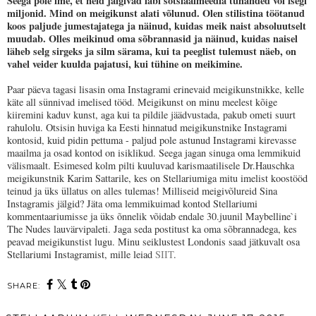
Seega pole ime, et neid jälgivad läbi sotsiaalmeedia tuhanded või isegi
miljonid. Mind on meigikunst alati võlunud. Olen stilistina töötanud
koos paljude jumestajatega ja näinud, kuidas meik naist absoluutselt
muudab. Olles meikinud oma sõbrannasid ja näinud, kuidas naisel
läheb selg sirgeks ja silm särama, kui ta peeglist tulemust näeb, on
vahel veider kuulda pajatusi, kui tühine on meikimine.
Paar päeva tagasi lisasin oma Instagrami erinevaid meigikunstnikke, kelle
käte all sünnivad imelised tööd. Meigikunst on minu meelest kõige
kiiremini kaduv kunst, aga kui ta pildile jäädvustada, pakub ometi suurt
rahulolu. Otsisin huviga ka Eesti hinnatud meigikunstnike Instagrami
kontosid, kuid pidin pettuma - paljud pole astunud Instagrami kirevasse
maailma ja osad kontod on isiklikud. Seega jagan sinuga oma lemmikuid
välismaalt. Esimesed kolm pilti kuuluvad karismaatilisele Dr.Hauschka
meigikunstnik Karim Sattarile, kes on Stellariumiga mitu imelist koostööd
teinud ja üks üllatus on alles tulemas! Milliseid meigivõlureid Sina
Instagramis jälgid? Jäta oma lemmikuimad kontod Stellariumi
kommentaariumisse ja üks õnnelik võidab endale 30.juunil Maybelline`i
The Nudes lauvärvipaleti. Jaga seda postitust ka oma sõbrannadega, kes
peavad meigikunstist lugu. Minu seiklustest Londonis saad jätkuvalt osa
Stellariumi Instagramist, mille leiad
SIIT
.
SHARE: