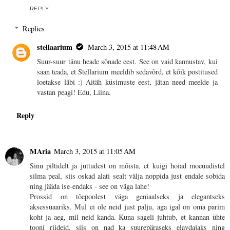
REPLY
Replies
stellaarium
March 3, 2015 at 11:48 AM
Suur-suur tänu heade sõnade eest. See on vaid kannustav, kui
saan teada, et Stellarium meeldib sedavõrd, et kõik postitused
loetakse läbi :) Aitäh küsimuste eest, jätan need meelde ja
vastan peagi! Edu, Liina.
Reply
MAria
March 3, 2015 at 11:05 AM
Sinu piltidelt ja juttudest on mõista, et kuigi hoiad moeuudistel
silma peal, siis oskad alati sealt välja noppida just endale sobida
ning jääda ise-endaks - see on väga lahe!
Prossid on tõepoolest väga geniaalseks ja elegantseks
aksessuaariks. Mul ei ole neid just palju, aga igal on oma parim
koht ja aeg, mil neid kanda. Kuna sageli juhtub, et kannan ühte
tooni riideid, siis on nad ka suurepäraseks elavdajaks ning