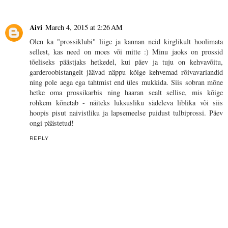
Aivi
March 4, 2015 at 2:26 AM
Olen ka "prossiklubi" liige ja kannan neid kirglikult hoolimata
sellest, kas need on moes või mitte :) Minu jaoks on prossid
tõeliseks päästjaks hetkedel, kui päev ja tuju on kehvavõitu,
garderoobistangelt jäävad näppu kõige kehvemad rõivavariandid
ning pole aega ega tahtmist end üles mukkida. Siis sobran mõne
hetke oma prossikarbis ning haaran sealt sellise, mis kõige
rohkem kõnetab - näiteks luksusliku sädeleva liblika või siis
hoopis pisut naivistliku ja lapsemeelse puidust tulbiprossi. Päev
ongi päästetud!
REPLY