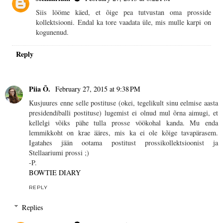
Siis lööme käed, et õige pea tutvustan oma prosside
kollektsiooni. Endal ka tore vaadata üle, mis mulle karpi on
kogunenud.
Reply
Piia Õ.
February 27, 2015 at 9:38 PM
Kusjuures enne selle postituse (okei, tegelikult sinu eelmise aasta
presidendiballi postituse) lugemist ei olnud mul õrna aimugi, et
kellelgi võiks pähe tulla prosse vöökohal kanda. Mu enda
lemmikkoht on krae ääres, mis ka ei ole kõige tavapärasem.
Igatahes jään ootama postitust prossikollektsioonist ja
Stellaariumi prossi ;)
-P.
BOWTIE DIARY
REPLY
Replies