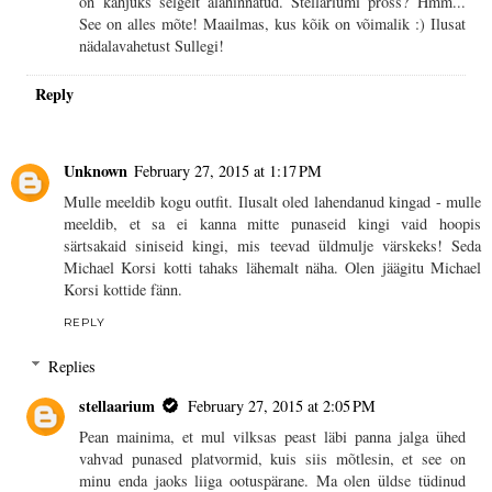
on kahjuks selgelt alahinnatud. Stellariumi pross? Hmm...
See on alles mõte! Maailmas, kus kõik on võimalik :) Ilusat
nädalavahetust Sullegi!
Reply
Unknown
February 27, 2015 at 1:17 PM
Mulle meeldib kogu outfit. Ilusalt oled lahendanud kingad - mulle
meeldib, et sa ei kanna mitte punaseid kingi vaid hoopis
särtsakaid siniseid kingi, mis teevad üldmulje värskeks! Seda
Michael Korsi kotti tahaks lähemalt näha. Olen jäägitu Michael
Korsi kottide fänn.
REPLY
Replies
stellaarium
February 27, 2015 at 2:05 PM
Pean mainima, et mul vilksas peast läbi panna jalga ühed
vahvad punased platvormid, kuis siis mõtlesin, et see on
minu enda jaoks liiga ootuspärane. Ma olen üldse tüdinud