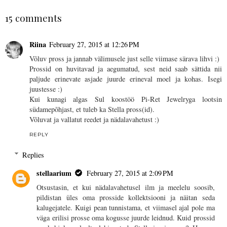
15 comments
Riina
February 27, 2015 at 12:26 PM
Võluv pross ja jannab välimusele just selle viimase särava lihvi :)
Prossid on huvitavad ja aegumatud, sest neid saab sättida nii
paljude erinevate asjade juurde erineval moel ja kohas. Isegi
juustesse :)
Kui kunagi algas Sul koostöö Pi-Ret Jewelryga lootsin
südamepõhjast, et tuleb ka Stella pross(id).
Võluvat ja vallatut reedet ja nädalavahetust :)
REPLY
Replies
stellaarium
February 27, 2015 at 2:09 PM
Otsustasin, et kui nädalavahetusel ilm ja meelelu soosib,
pildistan üles oma prosside kollektsiooni ja näitan seda
kalugejatele. Kuigi pean tunnistama, et viimasel ajal pole ma
väga erilisi prosse oma kogusse juurde leidnud. Kuid prossid