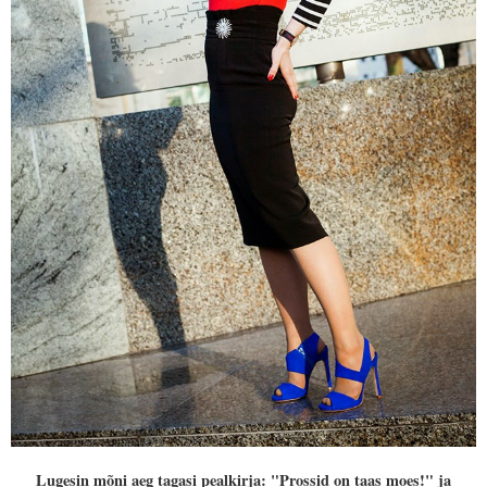
Lugesin mõni aeg tagasi pealkirja: "Prossid on taas moes!" ja