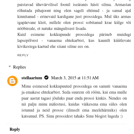
paistavad ühevärvilisel foonil iseäranis hästi silma. Armastan
rõhutada pihajoont ning olen sageli ehtinud - ja samal ajal
kinnitanud - erinevaid kardigane just prossidega. Mul üks armas
igapäevane kleit, millele olen prossi sobitanud krae külge või
nööbireale, et natuke mängulisust lisada.
Kuid esimene kokkupuude prossidega pärineb muidugi
lapsepõlvest - vanaema ehtekarbist, kus kaunilt küütlevate
kivikestega kaetud ehe siiani silme ees on.
REPLY
Replies
stellaarium
March 3, 2015 at 11:51 AM
Minu esimesed kokkupuuted prossidega on samuti vanaema
ja emakese ehtekarbist. Seda suurem oli rõõm, kui ema mulle
paar aastat tagasi jõuluks paar enda prossi kinkis. Nendes on
nii palju minu mälestusi, kuidas väikesena ema süles olen
istunud ja neid prosse (ilmselt ema meelehärmiks) olen
katsunud. PS. Sinu prossidest tahaks Sinu blogist lugeda :)
Reply