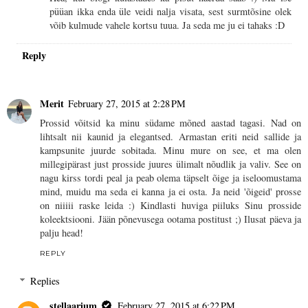
püüan ikka enda üle veidi nalja visata, sest surmtõsine olek
võib kulmude vahele kortsu tuua. Ja seda me ju ei tahaks :D
Reply
Merit
February 27, 2015 at 2:28 PM
Prossid võitsid ka minu südame mõned aastad tagasi. Nad on
lihtsalt nii kaunid ja elegantsed. Armastan eriti neid sallide ja
kampsunite juurde sobitada. Minu mure on see, et ma olen
millegipärast just prosside juures ülimalt nõudlik ja valiv. See on
nagu kirss tordi peal ja peab olema täpselt õige ja iseloomustama
mind, muidu ma seda ei kanna ja ei osta. Ja neid 'õigeid' prosse
on niiiii raske leida :) Kindlasti huviga piiluks Sinu prosside
koleektsiooni. Jään põnevusega ootama postitust ;) Ilusat päeva ja
palju head!
REPLY
Replies
stellaarium
February 27, 2015 at 6:22 PM