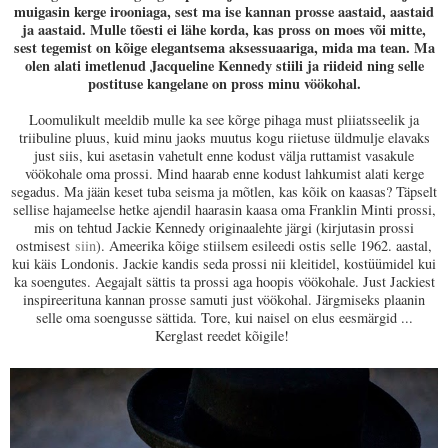
muigasin kerge irooniaga, sest ma ise kannan prosse aastaid, aastaid
ja aastaid. Mulle tõesti ei lähe korda, kas pross on moes või mitte,
sest tegemist on kõige elegantsema aksessuaariga, mida ma tean. Ma
olen alati imetlenud Jacqueline Kennedy stiili ja riideid ning selle
postituse kangelane on pross minu vöökohal.
Loomulikult meeldib mulle ka see kõrge pihaga must pliiatsseelik ja
triibuline pluus, kuid minu jaoks muutus kogu riietuse üldmulje elavaks
just siis, kui asetasin vahetult enne kodust välja ruttamist vasakule
vöökohale oma prossi. Mind haarab enne kodust lahkumist alati kerge
segadus. Ma jään keset tuba seisma ja mõtlen, kas kõik on kaasas? Täpselt
sellise hajameelse hetke ajendil haarasin kaasa oma Franklin Minti prossi,
mis on tehtud Jackie Kennedy originaalehte järgi (kirjutasin prossi
ostmisest
siin
). Ameerika kõige stiilsem esileedi ostis selle 1962. aastal,
kui käis Londonis. Jackie kandis seda prossi nii kleitidel, kostüümidel kui
ka soengutes. Aegajalt sättis ta prossi aga hoopis vöökohale. Just Jackiest
inspireerituna kannan prosse samuti just vöökohal. Järgmiseks plaanin
selle oma soengusse sättida. Tore, kui naisel on elus eesmärgid ...
Kerglast reedet kõigile!