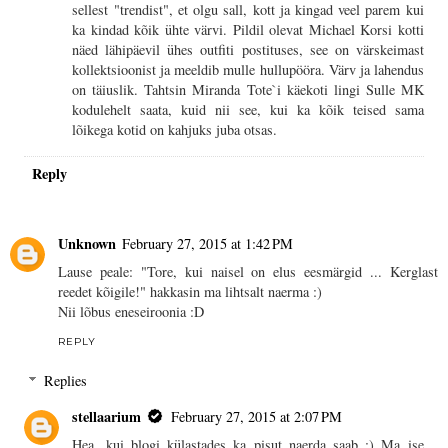
sellest "trendist", et olgu sall, kott ja kingad veel parem kui
ka kindad kõik ühte värvi. Pildil olevat Michael Korsi kotti
näed lähipäevil ühes outfiti postituses, see on värskeimast
kollektsioonist ja meeldib mulle hullupööra. Värv ja lahendus
on täiuslik. Tahtsin Miranda Tote`i käekoti lingi Sulle MK
kodulehelt saata, kuid nii see, kui ka kõik teised sama
lõikega kotid on kahjuks juba otsas.
Reply
Unknown
February 27, 2015 at 1:42 PM
Lause peale: "Tore, kui naisel on elus eesmärgid ... Kerglast
reedet kõigile!" hakkasin ma lihtsalt naerma :)
Nii lõbus eneseiroonia :D
REPLY
Replies
stellaarium
February 27, 2015 at 2:07 PM
Hea, kui blogi külastades ka pisut naerda saab :) Ma ise