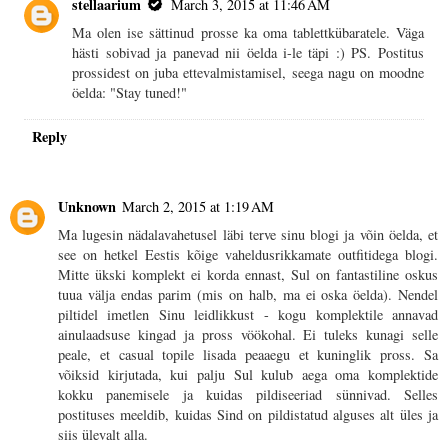
stellaarium
March 3, 2015 at 11:46 AM
Ma olen ise sättinud prosse ka oma tablettkübaratele. Väga
hästi sobivad ja panevad nii öelda i-le täpi :) PS. Postitus
prossidest on juba ettevalmistamisel, seega nagu on moodne
öelda: "Stay tuned!"
Reply
Unknown
March 2, 2015 at 1:19 AM
Ma lugesin nädalavahetusel läbi terve sinu blogi ja võin öelda, et
see on hetkel Eestis kõige vaheldusrikkamate outfitidega blogi.
Mitte ükski komplekt ei korda ennast, Sul on fantastiline oskus
tuua välja endas parim (mis on halb, ma ei oska öelda). Nendel
piltidel imetlen Sinu leidlikkust - kogu komplektile annavad
ainulaadsuse kingad ja pross vöökohal. Ei tuleks kunagi selle
peale, et casual topile lisada peaaegu et kuninglik pross. Sa
võiksid kirjutada, kui palju Sul kulub aega oma komplektide
kokku panemisele ja kuidas pildiseeriad sünnivad. Selles
postituses meeldib, kuidas Sind on pildistatud alguses alt üles ja
siis ülevalt alla.