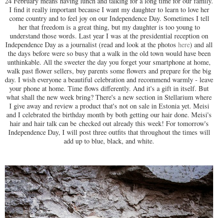
24 February means having lunch and talking for a long time for our family.
I find it really important because I want my daughter to learn to love her
come country and to feel joy on our Independence Day. Sometimes I tell
her that freedom is a great thing, but my daughter is too young to
understand those words. Last year I was at the presidential reception on
Independence Day as a journalist (read and look at the photos
here
) and all
the days before were so busy that a walk in the old town would have been
unthinkable. All the sweeter the day you forget your smartphone at home,
walk past flower sellers, buy parents some flowers and prepare for the big
day. I wish everyone a beautiful celebration and recommend warmly - leave
your phone at home. Time flows differently. And it's a gift in itself. But
what shall the new week bring? There's a new section in Stellarium where
I give away and review a product that's not on sale in Estonia yet. Meisi
and I celebrated the birthday month by both getting our hair done. Meisi's
hair and hair talk can be
checked out already this week! For tomorrow's
Independence Day, I will post three outfits that throughout the times will
add up to blue, black, and white.