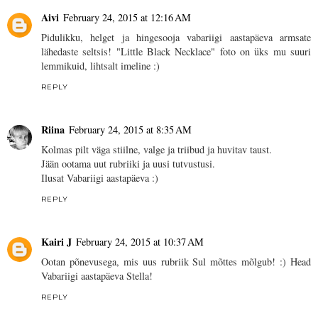
Aivi
February 24, 2015 at 12:16 AM
Pidulikku, helget ja hingesooja vabariigi aastapäeva armsate
lähedaste seltsis! "Little Black Necklace" foto on üks mu suuri
lemmikuid, lihtsalt imeline :)
REPLY
Riina
February 24, 2015 at 8:35 AM
Kolmas pilt väga stiilne, valge ja triibud ja huvitav taust.
Jään ootama uut rubriiki ja uusi tutvustusi.
Ilusat Vabariigi aastapäeva :)
REPLY
Kairi J
February 24, 2015 at 10:37 AM
Ootan põnevusega, mis uus rubriik Sul mõttes mõlgub! :) Head
Vabariigi aastapäeva Stella!
REPLY