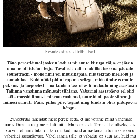
Kevade esimesed triibulised
Täna pärastlõunal jooksin kodust nii suure kiiruga välja, et jätsin
oma mobiiltelefoni koju. Tavaliselt valin mobiilist ise oma päevale
soundtracki - mõne filmi või muusikapala, mis tekitab meeleolu ja
annab hoo. Kuid nüüd pidin leppima sellega, mida ümbrus mulle
pakkus. Ja tõepoolest - ma kuulsin teel olles linnulaulu ning avastasin
Tallinna vanalinna mõnusalt tühjana. Vabariigi aastapäeva eel olid
kõik massid linnast minema voolanud, autosid oli poole vähem ja
inimesi samuti. Päike piilus pilve tagant ning tundsin õhus pidupäeva
hõngu.
24.veebruar tähendab meie perele seda, et me võtame minu vanemate
juures lõuna ja räägime pikalt juttu. Ma pean seda äärmiselt oluliseks, sest
soovin, et minu tütar õpiks oma kodumaad armastama ja tunneks rõõmu
vabariigi aastapäevast. Vahel räägin talle, et vabadus on suur asi, kuid mu