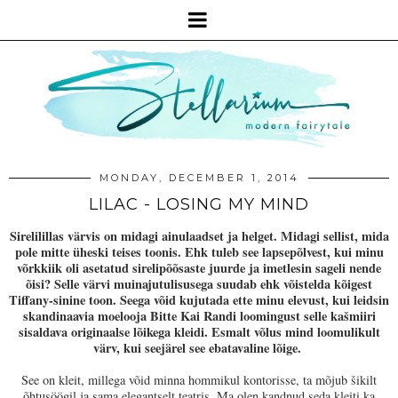
MONDAY, DECEMBER 1, 2014
LILAC - LOSING MY MIND
Sirelilillas värvis on midagi ainulaadset ja helget. Midagi sellist, mida
pole mitte üheski teises toonis. Ehk tuleb see lapsepõlvest, kui minu
võrkkiik oli asetatud sirelipõõsaste juurde ja imetlesin sageli nende
õisi? Selle värvi muinajutulisusega suudab ehk võistelda kõigest
Tiffany-sinine toon. Seega võid kujutada ette minu elevust, kui leidsin
skandinaavia moelooja Bitte Kai Randi loomingust selle kašmiiri
sisaldava originaalse lõikega kleidi. Esmalt võlus mind loomulikult
värv, kui seejärel see ebatavaline lõige.
See on kleit, millega võid minna hommikul kontorisse, ta mõjub šikilt
õhtusöögil ja sama elegantselt teatris. Ma olen kandnud seda kleiti ka