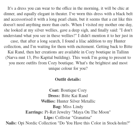
It's a dress you can wear to the office in the morning, it will be chic at
dinner, and equally elegant in theater. I've worn this dress with a black belt
and accessorised it with a long pearl chain, but it seems that a cut like this
doesn't need anything more than curls. When I visited my mother one day,
she looked at my silver wellies, gave a deep sigh, and finally said: "I don't
understand what you see in these wellies!" I didn't mention it to her just in
case, that after a long search, I found a lilac addition to my Hunter
collection, and I'm waiting for them with excitement. Getting back to Bitte
Kai Rand, then her creations are available in Cozy boutique in Tallinn
(Narva mnt 13, Pro Kapital building). This week I'm going to present to
you more outfits from Cozy boutique. What's the brightest and most
unique colour for you?
Outfit details:
Coat:
Boutique Cozy
Dress:
Bitte Kai Rand
Wellies:
Hunter Silver Metallic
Bag:
Miss Lindy
Earrings:
Pi-Ret Jewelry "Maya On The Moon"
Lips:
Collistar "Granatina"
Nails:
Opi Nordic Collection "Do You Have this Color in Stock-holm?"