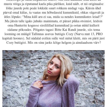
musta vööga ja riputanud kaela pika pärlikee, kuid näib, et nii originaalse
lõike juurde pole peale lokkide suurt rohkem midagi vaja. Käisin ühel
päeval emal külas, ta vaatas mu hõbedaseid kummikuid, ohkas sügavalt ja
ütles lõpuks: "Mina küll aru ei saa, mida sa nendes kummikutes leiad!?"
Ma jätsin talle igaks juhuks mainimata, et pärast pikka otsimist, leidsin
oma Hunterite kogusse sirelilillad kummikud ja ootan nüüd kullerit
südame põksudes. Põigates tagasi
Bitte Kai Randi juurde, siis tema
looming on müügil Tallinnas asuvas butiigis Cozy (Narva mnt 13, PRO
kapitali hoones). Sel nädalal esitlen sulle veel mitut kleiti, mis on pärit just
Cozy butiigist. Mis on sinu jaoks kõige helgem ja ainulaadsem värv?