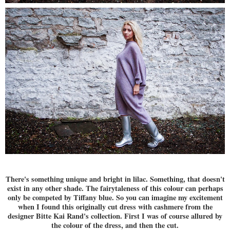
There's something unique and bright in lilac. Something, that doesn't
exist in any other shade. The fairytaleness of this colour can perhaps
only be competed by Tiffany blue. So you can imagine my excitement
when I found this originally cut dress with cashmere from the
designer Bitte Kai Rand's collection. First I was of course allured by
the colour of the dress, and then the cut.