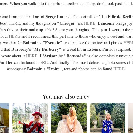
en. When you walk into the perfume section at a shop, don't look past this l
Serge Lutens
"La Fille de Berli
come from the creations of
. The portrait for
"Cherqui"
Lancome
about
HERE
, and my thoughts on
are
HERE
.
brings joy 
has this on their make up table? Share your thoughts! This year I went to the 
about
HERE
and I recommend this perfume to those who enjoy sweet and warm
Balmain's "Exctatic"
n we shot for
, you can see the review and photos
HER
Burberry's
My Burberry"
ard that
"
is a real hit in Estonia. I'm not surpised, 
L'Artisan
"Batucada"
 wrote about it
HERE
.
by
is also completely unique 
For Her
can be found
HERE
. And finally! The most delicious photo series of 
Balmain's "Ivoire"
accompany
, text and photos can be found
HERE
.
You may also enjoy: