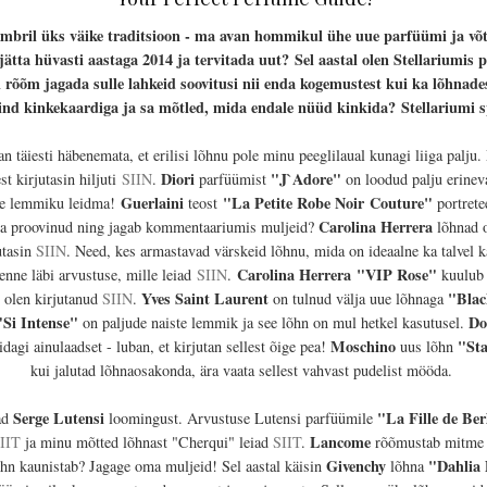
mbril üks väike traditsioon - ma avan hommikul ühe uue parfüümi ja võt
jätta hüvasti aastaga 2014 ja tervitada uut?
Sel aastal olen Stellariumis 
rõõm jagada sulle lahkeid soovitusi nii enda kogemustest kui ka lõhnades
sind kinkekaardiga ja sa mõtled, mida endale nüüd kinkida?
Stellariumi s
 täiesti häbenemata, et erilisi lõhnu pole minu peeglilaual kunagi liiga palj
Diori
"J`Adore"
est kirjutasin hiljuti
SIIN
.
parfüümist
on loodud palju erineva
Guerlaini
"La Petite Robe Noir Couture"
ale lemmiku leidma!
teost
portrete
Carolina Herrera
juba proovinud ning jagab kommentaariumis muljeid?
lõhnad o
utasin
SIIN
. Need, kes armastavad värskeid lõhnu, mida on ideaalne ka talvel k
Carolina Herrera
"VIP Rose"
enne läbi arvustuse, mille leiad
SIIN
.
kuulub 
Yves Saint Laurent
"Bla
t olen kirjutanud
SIIN
.
on tulnud välja uue lõhnaga
Si Intense"
Do
on paljude naiste lemmik ja see lõhn on mul hetkel kasutusel.
Moschino
"St
agi ainulaadset - luban, et kirjutan sellest õige pea!
uus lõhn
kui jalutad lõhnaosakonda, ära vaata sellest vahvast pudelist mööda.
Serge Lutensi
"La Fille de Ber
ad
loomingust. Arvustuse Lutensi parfüümile
Lancome
IIT
ja minu mõtted lõhnast "Cherqui" leiad
SIIT
.
rõõmustab mitme 
Givenchy
"Dahlia 
õhn kaunistab? Jagage oma muljeid! Sel aastal käisin
lõhna