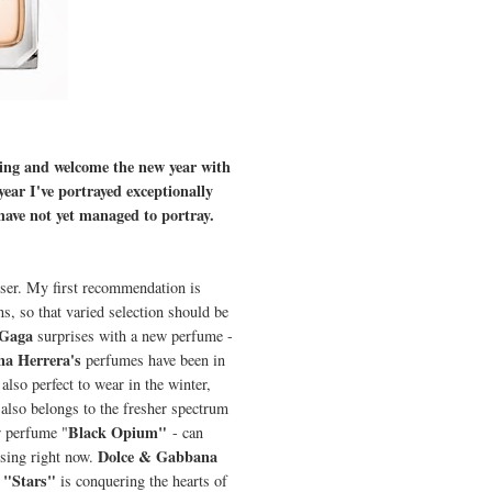
ning and welcome the new year with
ear I've portrayed exceptionally
have not yet managed to portray.
sser. My first recommendation is
, so that varied selection should be
Gaga
surprises with a new perfume -
na Herrera's
perfumes have been in
also perfect to wear in the winter,
also belongs to the fresher spectrum
Black Opium"
 perfume "
- can
Dolce & Gabbana
using right now.
"Stars"
e
is conquering the hearts of