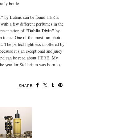
ovely bottle.
n"
by Lutens can be found
HERE
,
with a few different perfumes in the
"Dahlia Divin"
presentation of
by
 tones. One of the most fun photo
E
. The perfect lightness is offered by
because it's an exceptional and juicy
and can be read about
HERE
. My
the year for Stellarium was born to
SHARE: