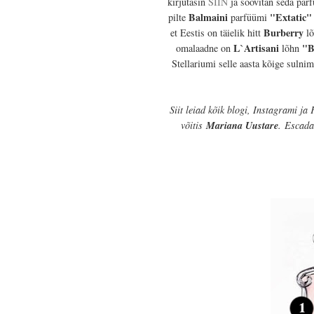
kirjutasin
SIIN
ja soovitan seda parf
Balmaini
"Extatic"
pilte
parfüümi
Burberry
et Eestis on täielik hitt
l
L`Artisani
"B
omalaadne on
lõhn
Stellariumi selle aasta kõige sulni
Siit leiad kõik blogi, Instagrami ja
võitis
Mariana Uustare
.
Escada 