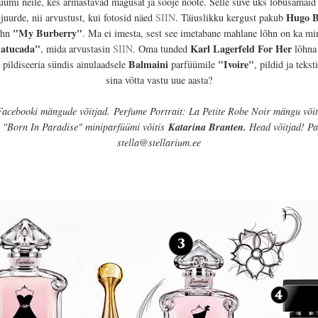
üümi neile, kes armastavad magusat ja sooje noote. Selle suve üks lõbusamaid 
Hugo B
juurde, nii arvustust, kui fotosid näed
SIIN
. Täiuslikku kergust pakub
"My Burberry"
õhn
. Ma ei imesta, sest see imetabane mahlane lõhn on ka minu
atucada"
Karl Lagerfeld For Her
, mida arvustasin
SIIN
. Oma tunded
lõhna 
Balmaini
"
Ivoire
"
m pildiseeria sündis ainulaadsele
parfüümile
, pildid ja tekst
sina võtta vastu uue aasta?
 Facebooki mängude võitjad.
Perfume Portrait: La Petite Robe Noir mängu või
"Born In Paradise" miniparfüümi võitis
Katarina Branten.
Head võitjad! Pa
stella@stellarium.ee