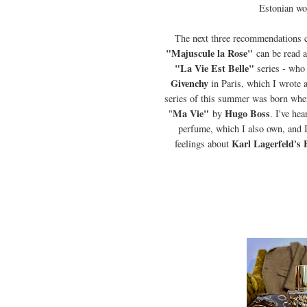
Estonian wom
The next three recommendations 
"Majuscule la Rose"
can be read 
"La Vie Est Belle"
series - who 
Givenchy
in Paris, which I wrote 
series of this summer was born whe
Ma Vie"
Hugo Boss
"
by
. I've he
perfume, which I also own, and I
Karl Lagerfeld's 
feelings about