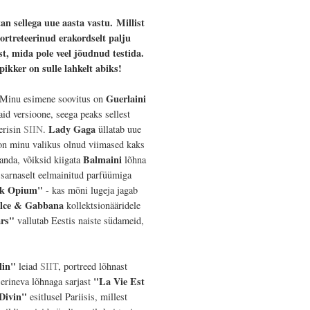
an sellega uue aasta vastu.
Millist
portreteerinud erakordselt palju
t, mida pole veel jõudnud testida.
pikker on sulle lahkelt abiks!
Guerlaini
u. Minu esimene soovitus on
id versioone, seega peaks sellest
Lady Gaga
erisin
SIIN
.
üllatab uue
n minu valikus olnud viimased kaks
Balmaini
anda, võiksid kiigata
lõhna
sarnaselt eelmainitud parfüümiga
ck Opium"
- kas mõni lugeja jagab
lce & Gabbana
kollektsionääridele
ars"
vallutab Eestis naiste südameid,
lin"
leiad
SIIT
, portreed lõhnast
"La Vie Est
erineva lõhnaga sarjast
Divin"
esitlusel Pariisis, millest