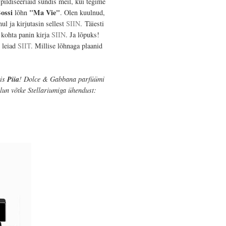
pildiseeriaid sündis meil, kui tegime
ossi
"Ma Vie"
lõhn
. Olen kuulnud,
l ja kirjutasin sellest
SIIN
.
Täiesti
kohta panin kirja
SIIN
. Ja lõpuks!
i leiad
SIIT
. Millise lõhnaga plaanid
tis
Piia
! Dolce & Gabbana parfüümi
lun võtke Stellariumiga ühendust: