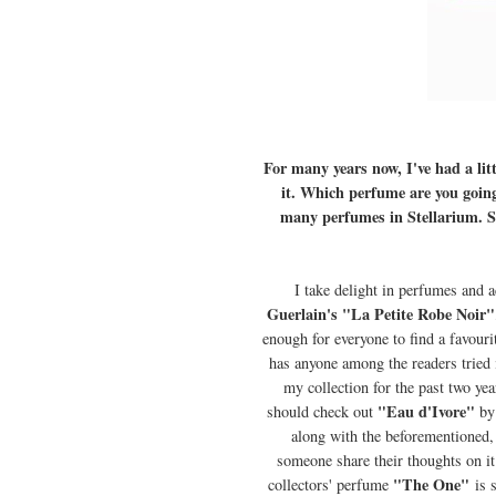
For many years now, I've had a li
it. Which perfume are you going
many perfumes in Stellarium. So
I take delight in perfumes and 
Guerlain's "La Petite Robe Noir"
enough for everyone to find a favouri
has anyone among the readers tried 
my collection for the past two ye
"Eau d'Ivore"
should check out
b
along with the beforementioned, 
someone share their thoughts on i
"The One"
collectors' perfume
is s