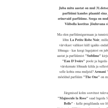
Juba mitu aastat on mul 31.detse
parfüümi kandes plaanid sina 
erinevaid parfüüme. Seega on mul 
Võibolla kostitas Jõuluvana 
Ma olen parfüümigurmaan ja tunnistan
La Petite Robe Noir
lõhn
, mill
värvikast valikust küll igaüks end
lõhnaga - kas keegi lugejatest on 
"Sublime"
aastat ja parfüümist
kirj
"Eau D`Ivoire"
poole ja lugeda 
värskemate lõhnade kilda ja selles
Armani "
selle kohta oma muljeid?
"The One"
mõeldud parfüüm
on mid
Järgmised kolm soovitust tulev
"Majuscule la Rose"
saad lugeda
S
Belle"
- kelle peeglilauda see l