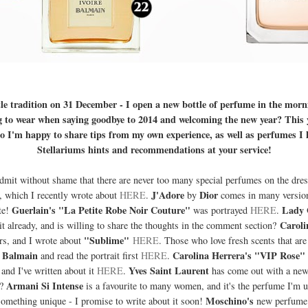
ttle tradition on 31 December - I open a new bottle of perfume in the mor
 to wear when saying goodbye to 2014 and welcoming the new year? This y
 I'm happy to share tips from my own experience, as well as perfumes I 
Stellariums hints and recommendations at your service!
admit without shame that there are never too many special perfumes on the dre
J'Adore
Dior
, which I recently wrote about
HERE
.
by
comes in many versions
Guerlain's "La Petite Robe Noir Couture"
Lady 
te!
was portrayed
HERE
.
Caroli
it already, and is willing to share the thoughts in the comment section?
"Sublime"
ars, and I wrote about
HERE
. Those who love fresh scents that are 
Balmain
Carolina Herrera's "VIP Rose"
y
and read the portrait first
HERE
.
Yves Saint Laurent
and I've written about it
HERE
.
has come out with a new
Armani Si Intense
t?
is a favourite to many women, and it's the perfume I'm 
Moschino's
omething unique - I promise to write about it soon!
new perfum