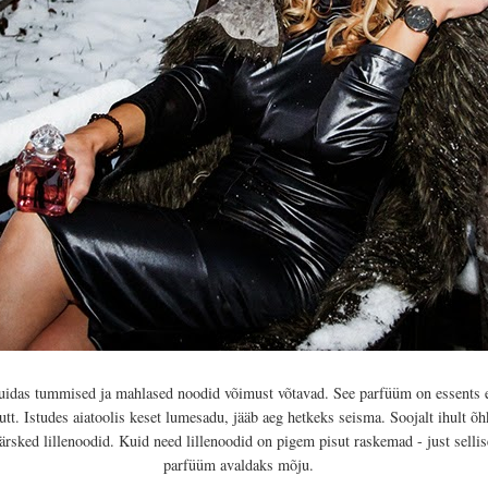
kuidas tummised ja mahlased noodid võimust võtavad. See parfüüm on essents e
tt. Istudes aiatoolis keset lumesadu, jääb aeg hetkeks seisma. Soojalt ihult õh
sked lillenoodid. Kuid need lillenoodid on pigem pisut raskemad - just sellis
parfüüm avaldaks mõju.