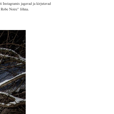
i Instagramis jagavad ja kirjutavad
e Robe Noire"
lõhna
.