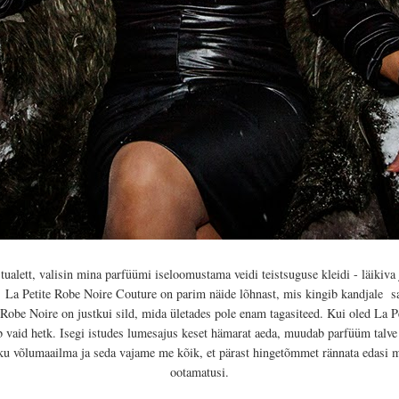
ualett, valisin mina parfüümi iseloomustama veidi teistsuguse kleidi - läikiva 
e. La Petite Robe Noire Couture on parim näide lõhnast, mis kingib kandjale sa
 Robe Noire on justkui sild, mida ületades pole enam tagasiteed. Kui oled La
 vaid hetk. Isegi istudes lumesajus keset hämarat aeda, muudab parfüüm talve 
võlumaailma ja seda vajame me kõik, et pärast hingetõmmet rännata edasi mö
ootamatusi.