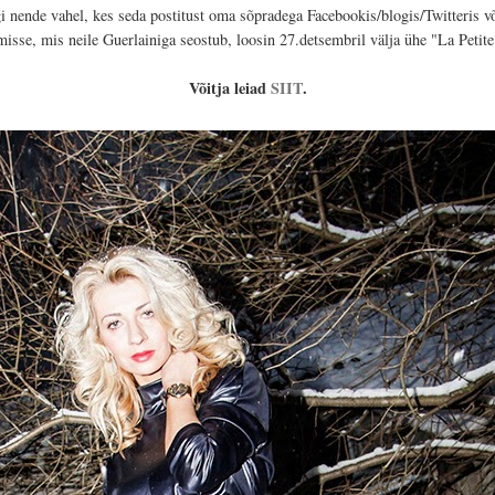
i nende vahel, kes seda postitust oma sõpradega Facebookis/blogis/Twitteris võ
sse, mis neile Guerlainiga seostub, loosin 27.detsembril välja ühe "
La Petit
Võitja leiad
SIIT
.