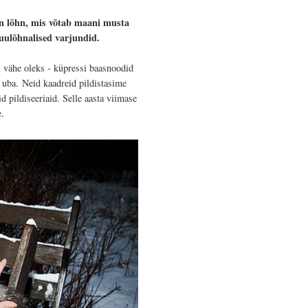
on lõhn, mis võtab maani musta
 puulõhnalised varjundid.
l vähe oleks - küpressi baasnoodid
a uba.
Neid kaadreid pildistasime
 pildiseeriaid. Selle aasta viimase
e.