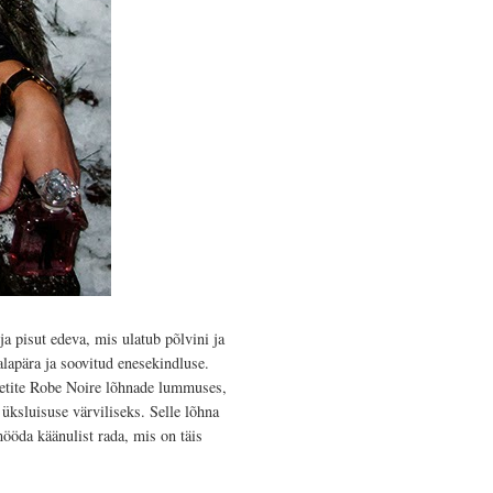
ja pisut edeva, mis ulatub põlvini ja
lapära ja soovitud enesekindluse.
 Petite Robe Noire lõhnade lummuses,
üksluisuse värviliseks. Selle lõhna
öda käänulist rada, mis on täis