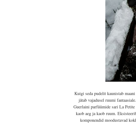
Kuigi seda pudelit kaunistab maani t
jätab vajadusel ruumi fantaasial
Guerlaini parfüümide sari La Petite
kaob aeg ja kaob ruum. Eksisteerib
komponendid moodustavad kokku 