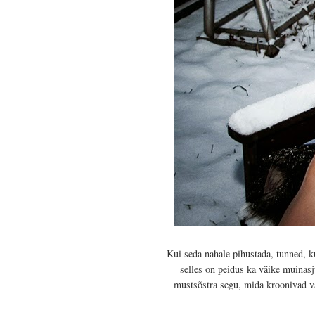
Kui seda nahale pihustada, tunned, 
selles on peidus ka väike muinasju
mustsõstra segu, mida kroonivad vär