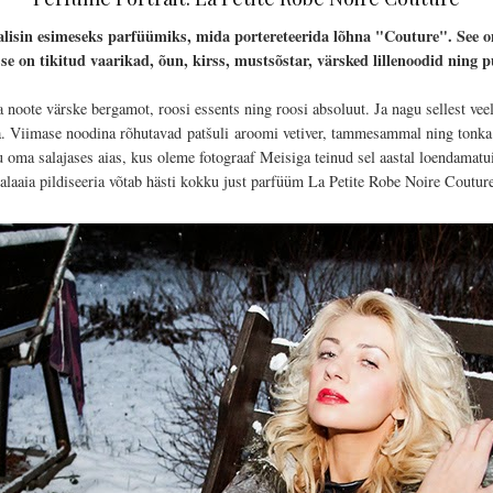
valisin esimeseks parfüümiks, mida portereteerida lõhna "Couture". See 
sse on tikitud vaarikad, õun, kirss, mustsõstar, värsked lillenoodid ning
a noote värske bergamot, roosi essents ning roosi absoluut. Ja nagu sellest vee
a. Viimase noodina rõhutavad patšuli aroomi vetiver, tammesammal ning tonk
 oma salajases aias, kus oleme fotograaf Meisiga teinud sel aastal loendamatuid
alaaia pildiseeria võtab hästi kokku just parfüüm La Petite Robe Noire Coutur