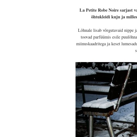
La Petite Robe Noire sarjast 
õhtukleidi kuju ja mille
Lõhnale lisab võrgutavaid nippe j
toovad parfüümis esile puulõhn
miinuskaadritega ja keset lumesadu
s