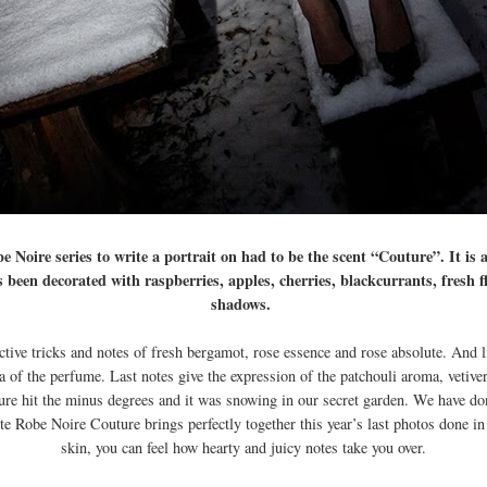
 Noire series to write a portrait on had to be the scent “Couture”. It is 
s been decorated with raspberries, apples, cherries, blackcurrants, fresh 
shadows.
ive tricks and notes of fresh bergamot, rose essence and rose absolute. And li
 of the perfume. Last notes give the expression of the patchouli aroma, vetive
re hit the minus degrees and it was snowing in our secret garden. We have done
te Robe Noire Couture brings perfectly together this year’s last photos done i
skin, you can feel how hearty and juicy notes take you over.