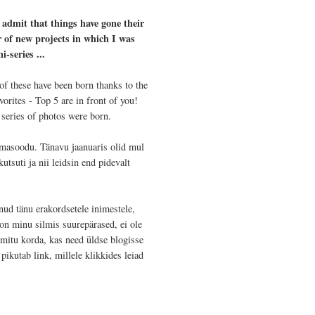
 admit that
things have
gone
their
 of
new projects
in which
I was
ni-
series
...
of these
have been born
thanks to the
vorites
- Top 5
are
in front of you
!
series of photos
were born
.
d omasoodu. Tänavu jaanuaris olid mul
tsuti ja nii leidsin end pidevalt
nud tänu erakordsetele inimestele,
on minu silmis suurepärased, ei ole
 mitu korda, kas need üldse blogisse
ikutab link, millele klikkides leiad
.