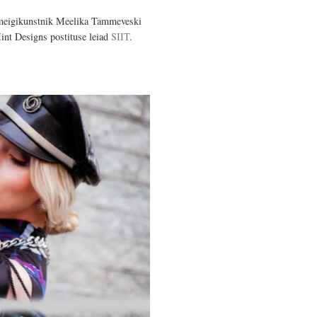
i meigikunstnik Meelika Tammeveski
int Designs postituse leiad
SIIT
.