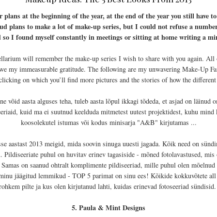
r
plans
at the beginning of
the year
, at the
end of the year you
still
have
to
oud
plans to
make a lot of
make-up
series, but
I could not
refuse
a number
d so
I found myself
constantly
in meetings
or
sitting
at home
writing a
mi
ellarium
will remember the make-up series I
wish
to share
with you
again
.
All 
owe
my
immeasurable
gratitude.
The following
are my
unwavering
Make-Up
Fa
 clicking on which you’ll find more pictures and the stories of
how the different
ne võid aasta alguses teha, tuleb aasta lõpul ikkagi tõdeda, et asjad on läinu
eriaid, kuid ma ei suutnud keelduda mitmetest uutest projektidest, kuhu mind ku
koosolekutel istumas või kodus minisarja "A&B" kirjutamas ...
sse aastast 2013 meigid, mida soovin sinuga uuesti jagada. Kõik need on sündi
 Pildiseeriate puhul on huvitav erinev tagasiside - mõned fotolavastused, mis 
ja. Samas on saanud ohtralt komplimente pildiseeriad, mille puhul olen mõelnud
minu jäägitud lemmikud - TOP 5 parimat on sinu ees! Kõikide kokkuvõtete all p
rohkem pilte ja kus olen kirjutanud lahti, kuidas erinevad fotoseeriad sündisid
5. Paula & Mint Designs