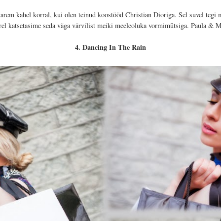
varem kahel korral, kui olen teinud koostööd Christian Dioriga. Sel suvel teg
ärel katsetasime seda väga värvilist meiki meeleoluka vormimütsiga. Paula & M
4. Dancing In The Rain