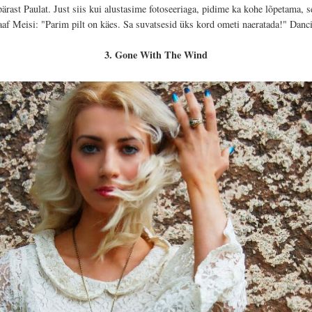
rast Paulat. Just siis kui alustasime fotoseeriaga, pidime ka kohe lõpetama, 
aaf Meisi: "Parim pilt on käes. Sa suvatsesid üks kord ometi naeratada!"
Danci
3. Gone With The Wind