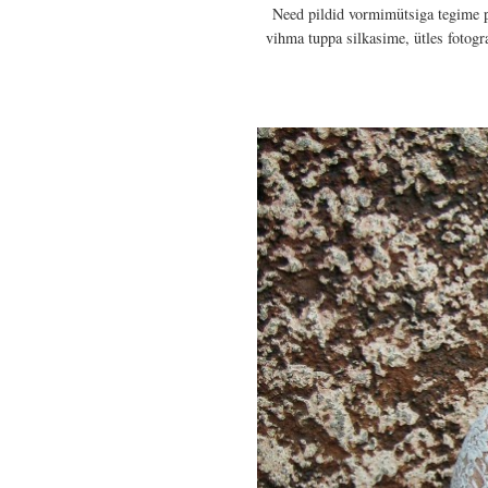
Need pildid vormimütsiga tegime pä
vihma tuppa silkasime, ütles fotogr