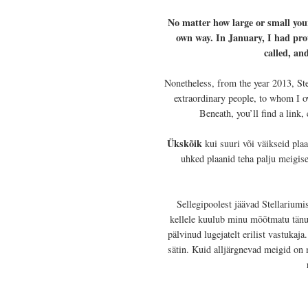
No matter how
large or
small
you
own way
.
In January
, I had pr
called
, an
Nonetheless, from the year 2013,
St
extraordinary people
, to whom I 
Beneath, you’ll find a link,
Ükskõik
kui suuri või väikseid plaa
uhked plaanid teha palju meigise
Sellegipoolest jäävad Stellariumi
kellele kuulub minu mõõtmatu tänu.
pälvinud lugejatelt erilist vastuka
sätin. Kuid alljärgnevad meigid on 