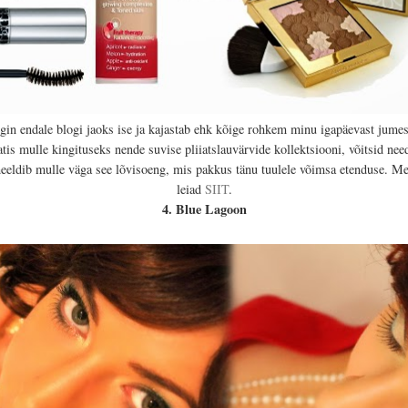
gin endale blogi jaoks ise ja kajastab ehk kõige rohkem minu igapäevast jumes
tis mulle kingituseks nende suvise pliiatslauvärvide kollektsiooni, võitsid need
eeldib mulle väga see lõvisoeng, mis pakkus tänu tuulele võimsa etenduse. M
leiad
SIIT
.
4. Blue Lagoon