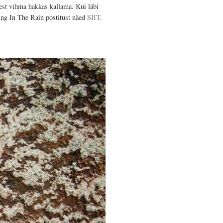
sest vihma hakkas kallama. Kui läbi
ng In The Rain postitust näed
SIIT
.