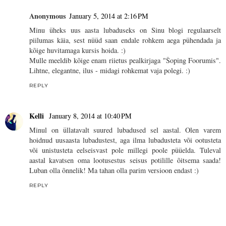
Anonymous
January 5, 2014 at 2:16 PM
Minu üheks uus aasta lubaduseks on Sinu blogi regulaarselt
piilumas käia, sest nüüd saan endale rohkem aega pühendada ja
kõige huvitamaga kursis hoida. :)
Mulle meeldib kõige enam riietus pealkirjaga "Šoping Foorumis".
Lihtne, elegantne, ilus - midagi rohkemat vaja polegi. :)
REPLY
Kelli
January 8, 2014 at 10:40 PM
Minul on üllatavalt suured lubadused sel aastal. Olen varem
hoidnud uusaasta lubadustest, aga ilma lubadusteta või ootusteta
või unistusteta eelseisvast pole millegi poole püüelda. Tuleval
aastal kavatsen oma lootusestus seisus potilille õitsema saada!
Luban olla õnnelik! Ma tahan olla parim versioon endast :)
REPLY