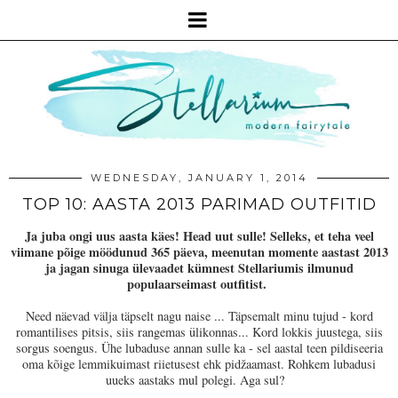
WEDNESDAY, JANUARY 1, 2014
TOP 10: AASTA 2013 PARIMAD OUTFITID
Ja juba ongi uus aasta käes! Head uut sulle! Selleks, et teha veel
viimane põige möödunud 365 päeva, meenutan momente aastast 2013
ja jagan sinuga ülevaadet kümnest Stellariumis ilmunud
populaarseimast outfitist.
Need näevad välja täpselt nagu naise ... Täpsemalt minu tujud - kord
romantilises pitsis, siis rangemas ülikonnas... Kord lokkis juustega, siis
sorgus soengus. Ühe lubaduse annan sulle ka - sel aastal teen pildiseeria
oma kõige lemmikuimast riietusest ehk pidžaamast. Rohkem lubadusi
uueks aastaks mul polegi. Aga sul?