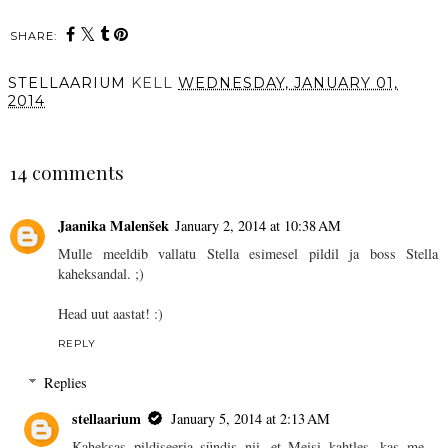
SHARE:
STELLAARIUM
KELL
WEDNESDAY, JANUARY 01,
2014
SHARE
14 comments
Jaanika Malenšek
January 2, 2014 at 10:38 AM
Mulle meeldib vallatu Stella esimesel pildil ja boss Stella
kaheksandal. ;)
Head uut aastat! :)
REPLY
Replies
stellaarium
January 5, 2014 at 2:13 AM
Kaheksas pildiseeria sündis nii, et Meisi kahtles, kas me