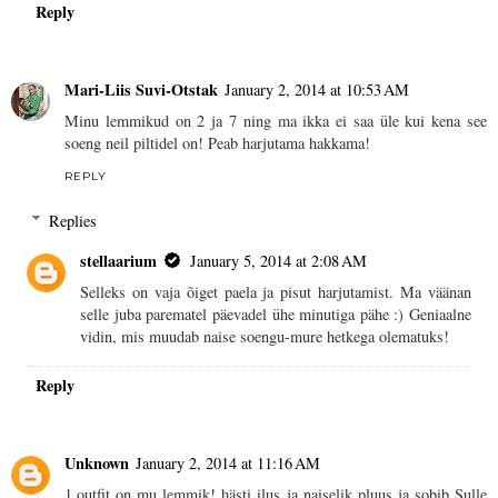
Reply
Mari-Liis Suvi-Otstak
January 2, 2014 at 10:53 AM
Minu lemmikud on 2 ja 7 ning ma ikka ei saa üle kui kena see
soeng neil piltidel on! Peab harjutama hakkama!
REPLY
Replies
stellaarium
January 5, 2014 at 2:08 AM
Selleks on vaja õiget paela ja pisut harjutamist. Ma väänan
selle juba parematel päevadel ühe minutiga pähe :) Geniaalne
vidin, mis muudab naise soengu-mure hetkega olematuks!
Reply
Unknown
January 2, 2014 at 11:16 AM
1.outfit on mu lemmik! hästi ilus ja naiselik pluus ja sobib Sulle