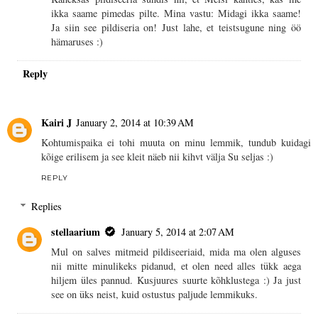
ikka saame pimedas pilte. Mina vastu: Midagi ikka saame!
Ja siin see pildiseria on! Just lahe, et teistsugune ning öö
hämaruses :)
Reply
Kairi J
January 2, 2014 at 10:39 AM
Kohtumispaika ei tohi muuta on minu lemmik, tundub kuidagi
kõige erilisem ja see kleit näeb nii kihvt välja Su seljas :)
REPLY
Replies
stellaarium
January 5, 2014 at 2:07 AM
Mul on salves mitmeid pildiseeriaid, mida ma olen alguses
nii mitte minulikeks pidanud, et olen need alles tükk aega
hiljem üles pannud. Kusjuures suurte kõhklustega :) Ja just
see on üks neist, kuid ostustus paljude lemmikuks.