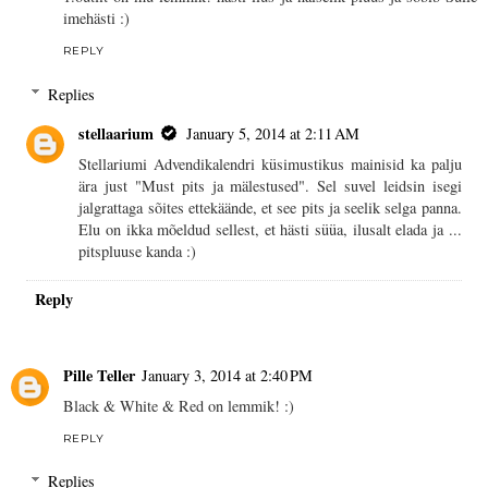
imehästi :)
REPLY
Replies
stellaarium
January 5, 2014 at 2:11 AM
Stellariumi Advendikalendri küsimustikus mainisid ka palju
ära just "Must pits ja mälestused". Sel suvel leidsin isegi
jalgrattaga sõites ettekäände, et see pits ja seelik selga panna.
Elu on ikka mõeldud sellest, et hästi süüa, ilusalt elada ja ...
pitspluuse kanda :)
Reply
Pille Teller
January 3, 2014 at 2:40 PM
Black & White & Red on lemmik! :)
REPLY
Replies