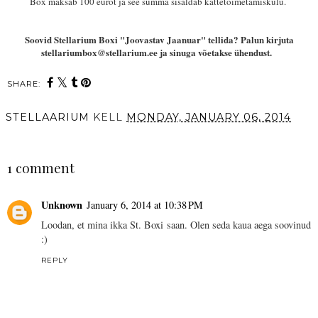
Box
maksab 100 eurot ja see summa sisaldab kättetoimetamiskulu.
Soovid Stellarium Boxi "Joovastav Jaanuar" tellida? Palun kirjuta
stellariumbox@stellarium.ee ja sinuga võetakse ühendust.
SHARE:
STELLAARIUM
KELL
MONDAY, JANUARY 06, 2014
SHARE
1 comment
Unknown
January 6, 2014 at 10:38 PM
Loodan, et mina ikka St. Boxi saan. Olen seda kaua aega soovinud
:)
REPLY