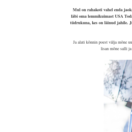
Mul on rahakoti vahel enda jaoks
läbi oma lemmikuimast USA Today 
tüdrukuna, kes on läinud jahile. 
Ja alati kõnnin poest välja mõne u
lisan mõne salli j