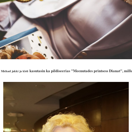
kasutasin ka pildiseerias "Meenutades printsess Dianat", mill
ichael jakki ja kleti