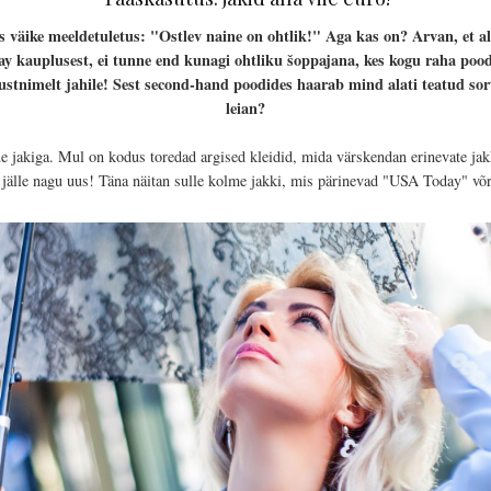
 väike meeldetuletus: "Ostlev naine on ohtlik!" Aga kas on? Arvan, et alat
kauplusest, ei tunne end kunagi ohtliku šoppajana, kes kogu raha poodi
Justnimelt jahile! Sest second-hand poodides haarab mind alati teatud sor
leian?
ue jakiga. Mul on kodus toredad argised kleidid, mida värskendan erinevate jak
a jälle nagu uus! Täna näitan sulle kolme jakki, mis pärinevad "USA Today" võ