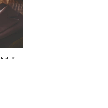
e leiad
SIIT
.