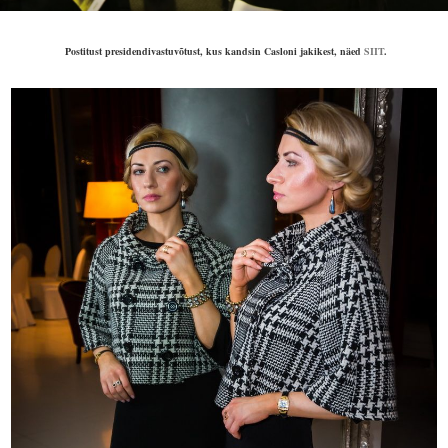
Postitust presidendivastuvõtust, kus kandsin Casloni jakikest, näed
SIIT
.