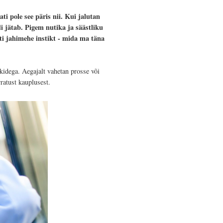
i pole see päris nii. Kui jalutan
 jätab. Pigem nutika ja säästliku
ti jahimehe instikt - mida ma täna
kidega. Aegajalt vahetan prosse või
rratust kauplusest.