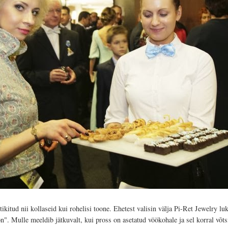
tikitud nii kollaseid kui rohelisi toone. Ehetest valisin välja Pi-Ret Jewelry
on
". Mulle meeldib jätkuvalt, kui pross on asetatud vöökohale ja sel korral v