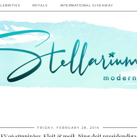
LEBRITIES
ROYALS
INTERNATIONAL GIVEAWAY
FRIDAY, FEBRUARY 28, 2014
EV 96.sünnipäev. Kleit & meik. Ning deit presidendiga