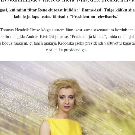
gasi, kui minu tütar Rene elutoast hüüdis: "Emme-issi! Tulge kähku siia!
kohale ja laps teatas
tähtsalt
: "President on televiisoris."
 Toomas Hendrik Ilvese kõige suurem fänn, sest sama stsenaarium kordub tänini
õib siin mängida Andrus Kivirähi jutustus "President ja kinnas", mida omal ajal 
i kodus rääkisin, et lähen ajakirja Kroonika jaoks presidendi vastuvõttu kajast
vestlen ka presidendiga.