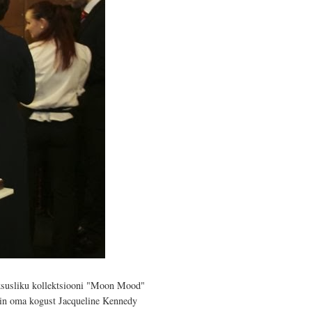
 luksusliku kollektsiooni "Moon Mood"
õtsin oma kogust Jacqueline Kennedy