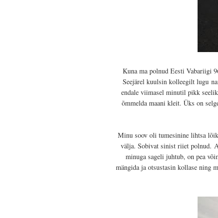
Kuna ma polnud Eesti Vabariigi 96
Seejärel kuulsin kolleegilt lugu
na
endale viimasel minutil pikk seelik
õmmelda maani kleit. Üks on selge 
Minu soov oli t
umesinine lihtsa lõi
välja. Sobivat sinist riiet polnud.
A
minuga sageli juhtub, on pea võim
mängida ja otsustasin kollase ning m