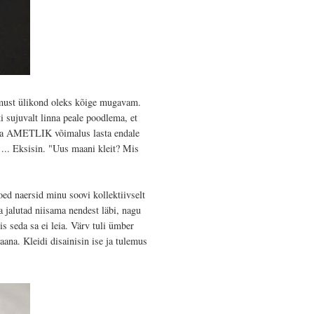
t must ülikond oleks kõige mugavam.
ti sujuvalt linna peale poodlema, et
ne ja AMETLIK võimalus lasta endale
 ... Eksisin. "Uus maani kleit? Mis
oed naersid minu soovi kollektiivselt
jalutad niisama nendest läbi, nagu
s seda sa ei leia. Värv tuli ümber
ana. Kleidi disainisin ise ja tulemus