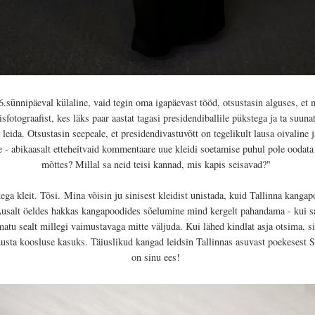
.sünnipäeval külaline, vaid tegin oma igapäevast tööd, otsustasin alguses, e
isfotograafist, kes läks paar aastat tagasi presidendiballile pükstega ja ta suuna
 leida. O
tsustasin seepeale, et presidendivastuvõtt on tegelikult lausa oivali
- abikaasalt etteheitvaid kommentaare uue kleidi soetamise puhul pole oodata
mõttes? Millal sa neid teisi kannad, mis kapis seisavad?"
kega kleit. Tõsi.
Mina võisin ju sinisest kleidist unistada, kuid Tallinna kangap
usalt öeldes hakkas kangapoodides sõelumine mind kergelt pahandama - kui sa 
atu sealt millegi vaimustavaga mitte väljuda. Kui lähed kindlat asja otsima, sii
usta koosluse kasuks. Täiuslikud kangad leidsin Tallinnas asuvast poekesest Sa
on sinu ees!