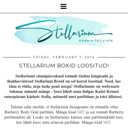
FRIDAY, FEBRUARY 7, 2014
STELLARIUM BOXID LOOSITUD!
Stellariumi sünnipäevakuul toimub tõeline kingisadu ja
ihaldusväärsed Stellarium Boxid on sel korral loositud. Need, kes
täna ei võida, ärge laske pead norgu! Stellariumis on veebruaris
tulemas mimeid mänge - loosi läheb muu hulgas Kadri Kruusi
suurepärane käekott Stella, mitmeid uusi parfüüme ja teisi üllatusi.
Tuletan sulle meelde, et Stellariumi Instagramis on võimalik võita
Burberry Body Gold parfüüm. Mängu leiad
SIIT
ja see toimub Burberry
parfüümifoto all. Lisaks on Stellariumis käimas suur parfüümiklubi loos,
kus läheb loosi mitu erinevat parfüümi. Mängu leiad
SIIT
.