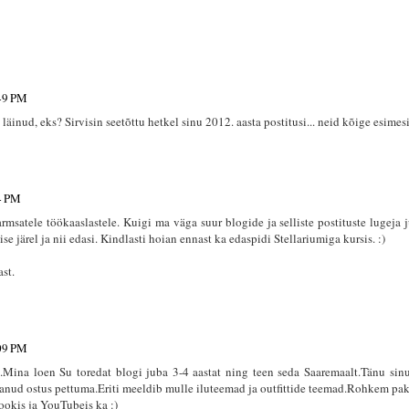
:49 PM
 läinud, eks? Sirvisin seetõttu hetkel sinu 2012. aasta postitusi... neid kõige esimesi
04 PM
rmsatele töökaaslastele. Kuigi ma väga suur blogide ja selliste postituste lugeja jus
se järel ja nii edasi. Kindlasti hoian ennast ka edaspidi Stellariumiga kursis. :)
ast.
:09 PM
).Mina loen Su toredat blogi juba 3-4 aastat ning teen seda Saaremaalt.Tänu sinu
anud ostus pettuma.Eriti meeldib mulle iluteemad ja outfittide teemad.Rohkem pa
ookis ja YouTubeis ka :)