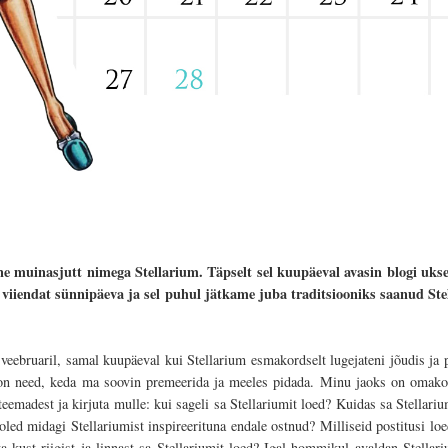
ne muinasjutt nimega Stellarium. Täpselt sel kuupäeval avasin blogi ukse
 viiendat sünnipäeva ja sel puhul jätkame juba traditsiooniks saanud Ste
.veebruaril, samal kuupäeval kui Stellarium esmakordselt lugejateni jõudis ja 
on need, keda ma soovin premeerida ja meeles pidada. Minu jaoks on omakor
 teemadest ja kirjuta mulle: kui sageli sa Stellariumit loed? Kuidas sa Stellariu
led midagi Stellariumist inspireerituna endale ostnud? Milliseid postitusi l
 kust riigist ja linnast sa Stellariumit loed? Igal hommikul avaldan Stellari