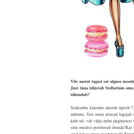
Viis aastat tagasi sai alguse mood
Just täna tähistab Stellarium oma
tähendab?
Seekordne kalender alustab täpselt 7
auhinna. Just minu armsad lugejad 
käib nii: vali välja mõni järgmistest
sinu meelest postitused ilmuda?Kas o
sind kõige enam puudutanud? Kirjuta