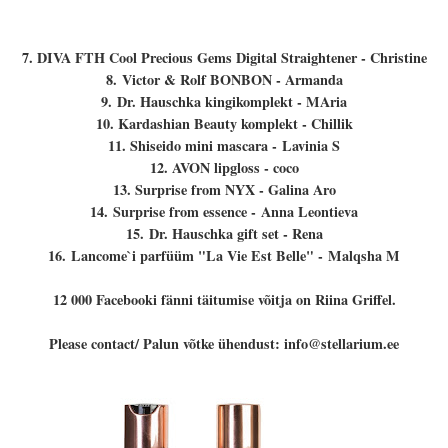
7. DIVA FTH Cool Precious Gems Digital Straightener - C
hristine
8.
Victor & Rolf BONBON - Armanda
9.
Dr. Hauschka kingikomplekt - MAria
10.
Kardashian Beauty komplekt - Chillik
11. Shiseido mini mascara -
Lavinia S
12. AVON lipgloss - coco
13. Surprise from NYX - Galina Aro
14.
Surprise from essence -
Anna Leontieva
15.
Dr. Hauschka gift set - Rena
16.
Lancome`i parfüüm "La Vie Est Belle" - Malqsha M
12 000 Facebooki fänni täitumise võitja on Riina Griffel.
Please contact/ Palun võtke ühendust: info@stellarium.ee