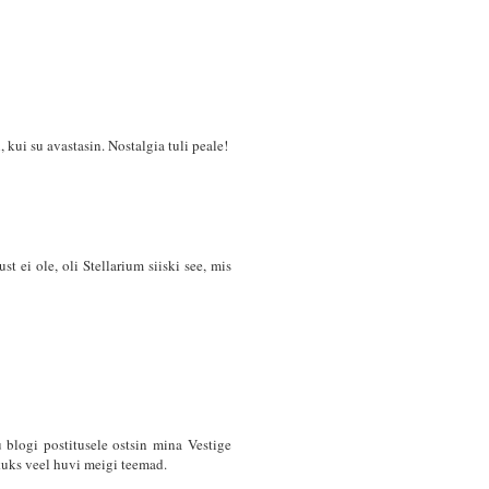
, kui su avastasin. Nostalgia tuli peale!
t ei ole, oli Stellarium siiski see, mis
 blogi postitusele ostsin mina Vestige
kuks veel huvi meigi teemad.