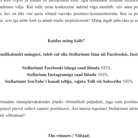
 auhinna välja. Kui sulle mõni konkreetne auhind väga meeldib, siis anna pos
ile, kes on läbi viie aasta võtnud vaevaks postitusi kommenteerida. Kui sa p
, sest iga mõte loeb ja annab mulle inspiratsiooni! Mäng algab juba täna ja e
Kuidas mäng käib?
dvendikalendri mängust, tuleb sul olla Stellariumi fänn nii Facebookis, I
Stellariumi Facebooki lehega saad liituda
SIIN
.
Stellarium Instagramiga saad liituda
SIIN
.
Stellariumi YouTube`i kanali tellija, vajuta Telli või Subscribe
SIIN
.
irtuaalne sünnipäevakalender jõuaks võimalikult paljudeni, jaga seda postitu
rgmisel päeval sellest samast postitusest. Ära unusta tegemast Stellariumi adve
umi sõbrannad!
The winners / Võitjad: