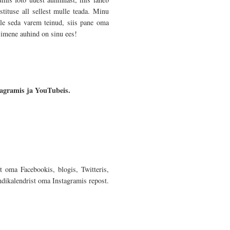
tituse all sellest mulle teada. Minu
ole seda varem teinud, siis pane oma
simene auhind on sinu ees!
nstagramis ja YouTubeis.
st oma Facebookis, blogis, Twitteris,
ndikalendrist oma Instagramis repost.