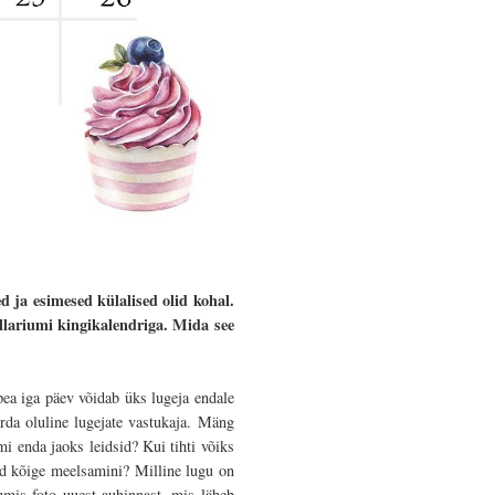
d ja esimesed külalised olid kohal.
llariumi kingikalendriga. Mida see
pea iga päev võidab üks lugeja endale
da oluline lugejate vastukaja. Mäng
mi enda jaoks leidsid? Kui tihti võiks
oed kõige meelsamini? Milline lugu on
umis foto uuest auhinnast, mis läheb