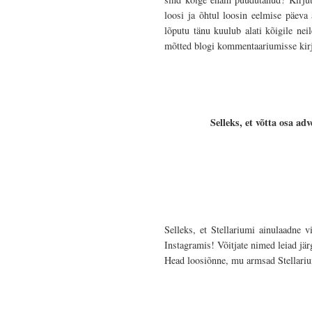
loosi ja õhtul loosin eelmise päeva
lõputu tänu kuulub alati kõigile ne
mõtted blogi kommentaariumisse kirja
Selleks, et võtta osa a
Selleks, et Stellariumi ainulaadne v
Instagramis! Võitjate nimed leiad jä
Head loosiõnne, mu armsad Stellari