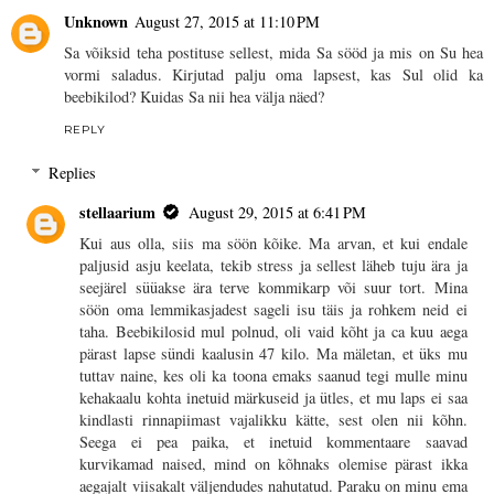
Unknown
August 27, 2015 at 11:10 PM
Sa võiksid teha postituse sellest, mida Sa sööd ja mis on Su hea
vormi saladus. Kirjutad palju oma lapsest, kas Sul olid ka
beebikilod? Kuidas Sa nii hea välja näed?
REPLY
Replies
stellaarium
August 29, 2015 at 6:41 PM
Kui aus olla, siis ma söön kõike. Ma arvan, et kui endale
paljusid asju keelata, tekib stress ja sellest läheb tuju ära ja
seejärel süüakse ära terve kommikarp või suur tort. Mina
söön oma lemmikasjadest sageli isu täis ja rohkem neid ei
taha. Beebikilosid mul polnud, oli vaid kõht ja ca kuu aega
pärast lapse sündi kaalusin 47 kilo. Ma mäletan, et üks mu
tuttav naine, kes oli ka toona emaks saanud tegi mulle minu
kehakaalu kohta inetuid märkuseid ja ütles, et mu laps ei saa
kindlasti rinnapiimast vajalikku kätte, sest olen nii kõhn.
Seega ei pea paika, et inetuid kommentaare saavad
kurvikamad naised, mind on kõhnaks olemise pärast ikka
aegajalt viisakalt väljendudes nahutatud. Paraku on minu ema