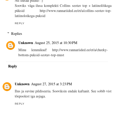
Nii ilusad pildid! :)
Sooviks väga ilusa komplekti Collins seotav top + latiinolõikega
püksid http://www.rannariided.ee/et/a/collins-seotav-top-
latiinoloikega-puksid
REPLY
Replies
Unknown
August 25, 2015 at 10:30 PM
Minu lemmikud! http://www.rannariided.ee/et/a/cheeky-
bottom-puksid-seotav-top-must
Reply
Unknown
August 27, 2015 at 3:23 PM
Ilus ja suvine pildiseeria. Sooviksin endale kaftanit. See sobib vist
tõepoolest iga asjaga.
REPLY