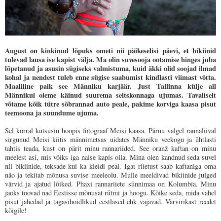
August on kinkinud lõpuks ometi nii päikeselisi päevi, et bikiinid
tulevad lausa ise kapist välja. Ma olin suvesooja ootamise hinges juba
lõpetanud ja asusin sügiseks valmistuma, kuid äkki olid soojad ilmad
kohal ja nendest tuleb enne sügise saabumist kindlasti viimast võtta.
Maaliline paik see Männiku karjäär. Just Tallinna külje all
Männikul oleme käinud suurema seltskonnaga ujumas. Tavaliselt
võtame kõik tütre sõbrannad auto peale, pakime korviga kaasa pisut
teemoona ja suundume ujuma.
Sel korral kutsusin hoopis fotograaf Meisi kaasa. Pärnu valgel rannaliival
sirgunud Meisi kiitis männimetsas uidates Männiku veekogu ja ühtlasti
tahtis teada, kust on pärit minu rannariided. See oranž kaftan on minu
meelest asi, mis võiks iga naise kapis olla. Mina olen kandnud seda suvel
nii bikiinide, teksade kui ka kleidi peal. Igat riietust saab kaftaniga oma
näo ja tekitab mõnusa suvise meeleolu. Mulle meeldivad bikiinide julged
värvid ja ajatud lõiked. Phaxi rannariiete sünnimaa on Kolumbia. Minu
jaoks toovad nad Eestisse mõnusat rütmi ja hoogu. Kõike seda, mida vahel
pisut jahedad ja tagasihoidlikud eestlased ehk vajavad. Värvirikast reedet
kõigile!