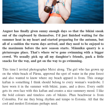
August has finally given sunny enough days so that the bikini sneak
out of the cupboard by themselves. I'd just finished waiting for the
summer heat in my heart and started preparing for the autumn, but
all of a sudden the warm days arrived, and they need to be enjoyed to
the maximum before the new season starts. Männiku quarry is a
picturesque place. That's where we've gone swimming with a bigger
crowd. We usually pick up all my daughter's friends, pack a little
snacks for the way, and get on the way to go swimming.
This time I invited photographer Meisi along. The girl who has grown up
on the white beach of Pärnu, approved the spot of water in the pine forest
and also wanted to know where my beach apparel is from. This orange
kaftan is something I think should belong to every woman's wardrobe. I
have worn it in the summer with bikini, jeans, and a dress. Every outfit
gets its own face with this kaftan and creates a nice summery mood. I like
the bold colours and timeless cuts of bikinis. Phax beachwear is from
Colombia. For me they bring rhythm and tempo to Estonia. All that the
cool and modest Estonians perhaps need.