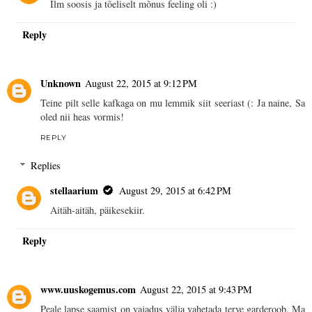
Ilm soosis ja tõeliselt mõnus feeling oli :)
Reply
Unknown
August 22, 2015 at 9:12 PM
Teine pilt selle kafkaga on mu lemmik siit seeriast (: Ja naine, Sa
oled nii heas vormis!
REPLY
Replies
stellaarium
August 29, 2015 at 6:42 PM
Aitäh-aitäh, päikesekiir.
Reply
www.uuskogemus.com
August 22, 2015 at 9:43 PM
Peale lapse saamist on vajadus välja vahetada terve garderoob. Ma