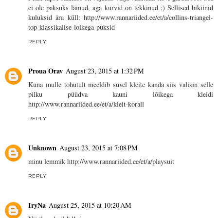
ei ole paksuks läinud, aga kurvid on tekkinud :) Sellised bikiinid
kuluksid ära küll: http://www.rannariided.ee/et/a/collins-triangel-
top-klassikalise-loikega-puksid
REPLY
Proua Orav
August 23, 2015 at 1:32 PM
Kuna mulle tohutult meeldib suvel kleite kanda siis valisin selle
pilku püüdva kauni lõikega kleidi
http://www.rannariided.ee/et/a/kleit-korall
REPLY
Unknown
August 23, 2015 at 7:08 PM
minu lemmik http://www.rannariided.ee/et/a/playsuit
REPLY
IryNa
August 25, 2015 at 10:20 AM