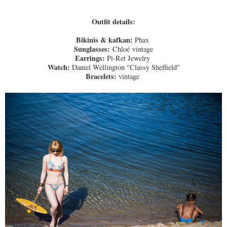
Outfit details:
Bikinis & kafkan:
Phax
Sunglasses:
Chloé
vintage
Earrings:
Pi-Ret Jewelry
Watch:
Daniel Wellington "Classy Sheffield"
Bracelets:
vintage