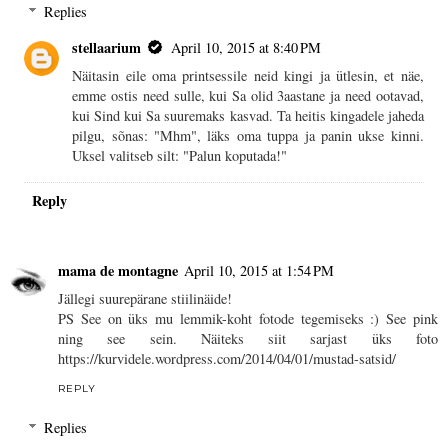
Replies
stellaarium
April 10, 2015 at 8:40 PM
Näitasin eile oma printsessile neid kingi ja ütlesin, et näe,
emme ostis need sulle, kui Sa olid 3aastane ja need ootavad,
kui Sind kui Sa suuremaks kasvad. Ta heitis kingadele jaheda
pilgu, sõnas: "Mhm", läks oma tuppa ja panin ukse kinni.
Uksel valitseb silt: "Palun koputada!"
Reply
mama de montagne
April 10, 2015 at 1:54 PM
Jällegi suurepärane stiilinäide!
PS See on üks mu lemmik-koht fotode tegemiseks :) See pink
ning see sein. Näiteks siit sarjast üks foto
https://kurvidele.wordpress.com/2014/04/01/mustad-satsid/
REPLY
Replies