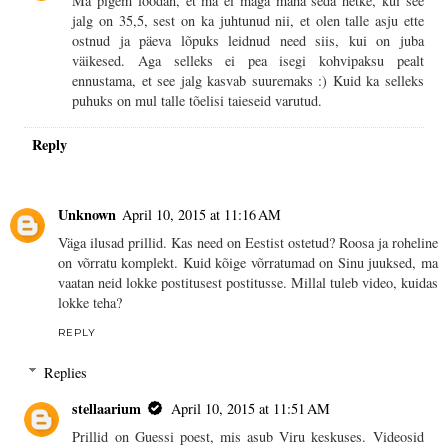
Ma pigem loodan, et ma ei maga maha seda hetke, kui see
jalg on 35,5, sest on ka juhtunud nii, et olen talle asju ette
ostnud ja päeva lõpuks leidnud need siis, kui on juba
väikesed. Aga selleks ei pea isegi kohvipaksu pealt
ennustama, et see jalg kasvab suuremaks :) Kuid ka selleks
puhuks on mul talle tõelisi taieseid varutud.
Reply
Unknown
April 10, 2015 at 11:16 AM
Väga ilusad prillid. Kas need on Eestist ostetud? Roosa ja roheline
on võrratu komplekt. Kuid kõige võrratumad on Sinu juuksed, ma
vaatan neid lokke postitusest postitusse. Millal tuleb video, kuidas
lokke teha?
REPLY
Replies
stellaarium
April 10, 2015 at 11:51 AM
Prillid on Guessi poest, mis asub Viru keskuses. Videosid