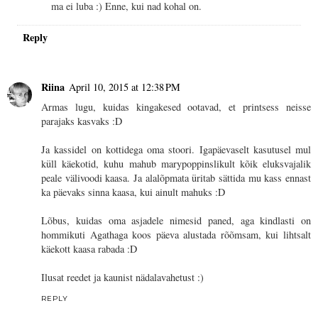
ma ei luba :) Enne, kui nad kohal on.
Reply
Riina
April 10, 2015 at 12:38 PM
Armas lugu, kuidas kingakesed ootavad, et printsess neisse
parajaks kasvaks :D
Ja kassidel on kottidega oma stoori. Igapäevaselt kasutusel mul
küll käekotid, kuhu mahub marypoppinslikult kõik eluksvajalik
peale välivoodi kaasa. Ja alalõpmata üritab sättida mu kass ennast
ka päevaks sinna kaasa, kui ainult mahuks :D
Lõbus, kuidas oma asjadele nimesid paned, aga kindlasti on
hommikuti Agathaga koos päeva alustada rõõmsam, kui lihtsalt
käekott kaasa rabada :D
Ilusat reedet ja kaunist nädalavahetust :)
REPLY