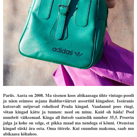
Pariis. Aasta on 2008. Ma sisenen koos abikaasaga ühte vintage-poodi
ja näen esimese asjana ihaldusväärset assortiid kingadest. Iseäranis
kutsuvalt mõjuvad rohelised Prada kingad. Vaadanud poes ringi,
võtan kingad kätte ja tunnen: need on minu. Kuid oh häda! Pool
numbrit väiksemad. Kinga all ilutseb saatuslik number 35,5. Proovin
jalga ja kohe on selge, et pikka maad ma nendega ei kõnni. Otsustan
kingad siiski ära osta. Oma tütrele.
Kui suundun maksma, saab mu
abikaasa köhahoo.