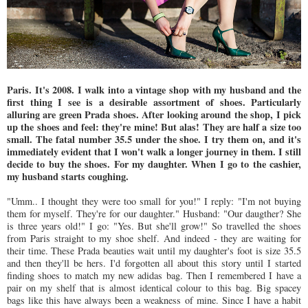
Paris. It's 2008. I walk into a vintage shop with my husband and the
first thing I see is a desirable assortment of shoes. Particularly
alluring are green Prada shoes. After looking around the shop, I pick
up the shoes and feel: they're mine! But alas! They are half a size too
small. The fatal number 35.5 under the shoe. I try them on, and it's
immediately evident that I won't walk a longer journey in them. I still
decide to buy the shoes. For my daughter. When I go to the cashier,
my husband starts coughing.
"Umm.. I thought they were too small for you!" I reply: "I'm not buying
them for myself. They're for our daughter." Husband: "Our daugther? She
is three years old!" I go: "Yes. But she'll grow!" So travelled the shoes
from Paris straight to my shoe shelf. And indeed - they are waiting for
their time. These Prada beauties wait until my daughter's foot is size 35.5
and then they'll be hers. I'd forgotten all about this story until I started
finding shoes to match my new adidas bag. Then I remembered I have a
pair on my shelf that is almost identical colour to this bag. Big spacey
bags like this have always been a weakness of mine. Since I have a habit