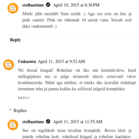
stellaarium
April 10, 2015 at 8:36 PM
Mulle jälle meeldib Sinu seelik :) Aga see sein on ilus ja
pink samuti. Pink on vähemalt 10 aastat vana. Seisab seal
ikka vankumatult :)
Reply
Unknown
April 11, 2015 at 9:52 AM
Nii ilusad kingad! Roheline on üks mu lemmikvärve, kuid
millegipärast ma ei julge niimoodi täiesti erinevaid värve
kombineerida. Nüüd aga mõtlen, et tuleks üks korralik riidekapi
inventuur teha ja panna kokku ka selliseid julgeid komplekte.
REPLY
Replies
stellaarium
April 11, 2015 at 11:55 AM
See on tegelikult üsna tavaline komplekt. Roosa kleit ja
juurde roheline kott, rohelised kingad ja roheline kaelakee.