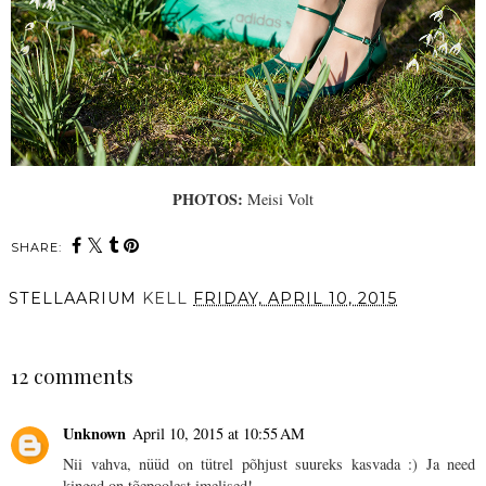
PHOTOS:
Meisi Volt
SHARE:
STELLAARIUM
KELL
FRIDAY, APRIL 10, 2015
SHARE
12 comments
Unknown
April 10, 2015 at 10:55 AM
Nii vahva, nüüd on tütrel põhjust suureks kasvada :) Ja need
kingad on tõepoolest imelised!