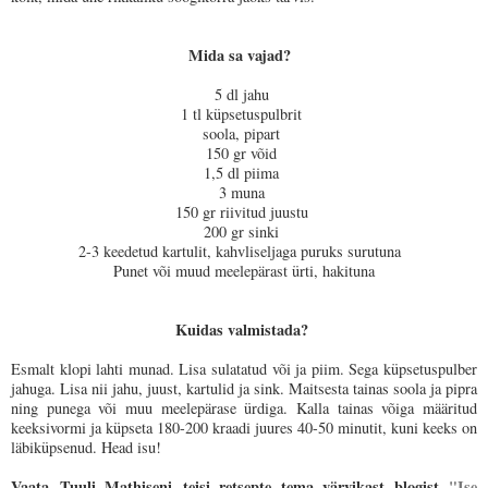
Mida sa vajad?
5 dl jahu
1 tl küpsetuspulbrit
soola, pipart
150 gr võid
1,5 dl piima
3 muna
150 gr riivitud juustu
200 gr sinki
2-3 keedetud kartulit, kahvliseljaga puruks surutuna
Punet või muud meelepärast ürti, hakituna
Kuidas valmistada?
Esmalt klopi lahti munad. Lisa sulatatud või ja piim. Sega küpsetuspulber
jahuga. Lisa nii jahu, juust, kartulid ja sink. Maitsesta tainas soola ja pipra
ning punega või muu meelepärase ürdiga. Kalla tainas võiga määritud
keeksivormi ja küpseta 180-200 kraadi juures 40-50 minutit, kuni keeks on
läbiküpsenud. Head isu!
Vaata
Tuuli Mathiseni
teisi retsepte tema värvikast blogist
"Ise