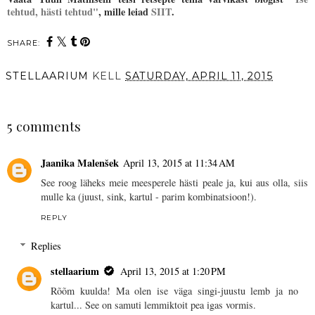
tehtud, hästi tehtud"
, mille leiad
SIIT
.
SHARE:
STELLAARIUM
KELL
SATURDAY, APRIL 11, 2015
SHARE
5 comments
Jaanika Malenšek
April 13, 2015 at 11:34 AM
See roog läheks meie meesperele hästi peale ja, kui aus olla, siis
mulle ka (juust, sink, kartul - parim kombinatsioon!).
REPLY
Replies
stellaarium
April 13, 2015 at 1:20 PM
Rõõm kuulda! Ma olen ise väga singi-juustu lemb ja no
kartul... See on samuti lemmiktoit pea igas vormis.