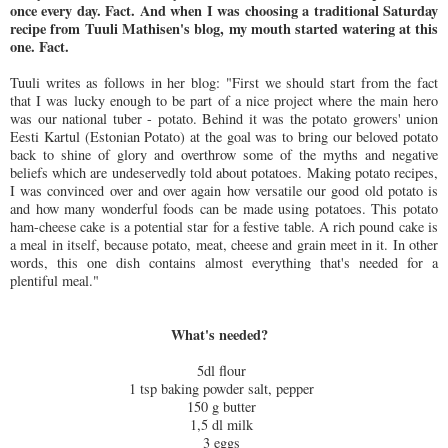
once every day. Fact. And when I was choosing a traditional Saturday
recipe from
Tuuli Mathisen
's blog, my mouth started watering at this
one. Fact.
Tuuli writes as follows in her blog: "First we should start from the fact
that I was lucky enough to be part of a nice project where the main hero
was our national tuber - potato. Behind it was the potato growers' union
Eesti Kartul (Estonian Potato) at the goal was to bring our beloved potato
back to shine of glory and overthrow some of the myths and negative
beliefs which are undeservedly told about potatoes. Making potato recipes,
I was convinced over and over again how versatile our good old potato is
and how many wonderful foods can be made using potatoes. This potato
ham-cheese cake is a potential star for a festive table. A rich pound cake is
a meal in itself, because potato, meat, cheese and grain meet in it. In other
words, this one dish contains almost everything that's needed for a
plentiful meal."
What's needed?
5dl flour
1 tsp baking powder salt, pepper
150 g butter
1,5 dl milk
3 eggs