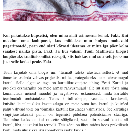
Kui pakutakse küpsetisi, olen mina alati esimesena kohal. Fakt. Kui
möödun oma kodupoest, kus müüakse muu hulgas maitsvaid
pagaritooteid, pean end alati kõvasti ületama, et mitte iga päev kolm
saiakest nahka pista. Fakt. Ja kui valisin Tuuli Mathiseni
blogist
laupäevaks traditsioonilist retsepti, siis hakkas mul suu vett jooksma
just selle keeksi peale. Fakt.
Tuuli kirjutab oma blogis nii: "Esmalt tuleks alustada sellest, et mul
õnnestus osaleda vahvas projektis, milles peategelaseks meie rahvusmugul
kartul. Selle algatuse taga on kartulikasvatajate ühing Eesti Kartul ja
projekti eesmärgiks on meie armas rahvusmugul jälle au sisse tõsta ning
kummutada mõned müüdid ja negatiivsed uskumused, mida kartulile
teenimatult omistatakse. Tehes kartuliretsepte, veendusin korduvalt,
kuivõrd laiaulatusliku kasutusalaga on meie vana hea kartul ja kuivõrd
palju vahvaid toite on võimalik kartulit kasutades valmistada. See kartuliga
singi-juustukeeksi puhul on tegemist pidulaua potentsiaalse staariga.
Tummine keeks on kui omaette söögikord, sest siin saavad kokku nii
kartul, liha, juust kui ka teravili. Teisisõnu on ühes toidus koos praktiliselt
kõik, mida ühe rikkaliku söögikorra jaoks tarvis."