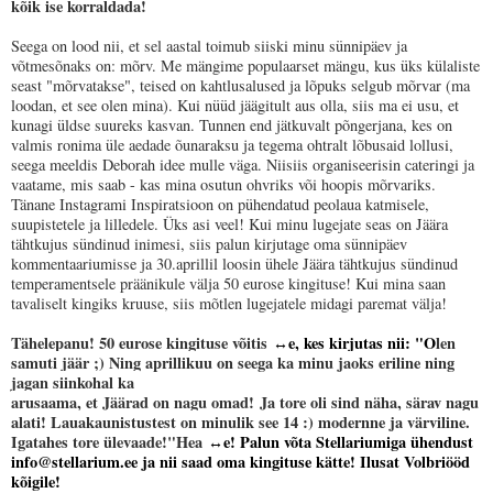
kõik ise korraldada!
Seega on lood nii, et sel aastal toimub siiski minu sünnipäev ja
võtmesõnaks on: mõrv. Me mängime populaarset mängu, kus üks külaliste
seast "mõrvatakse", teised on kahtlusalused ja lõpuks selgub mõrvar (ma
loodan, et see olen mina). Kui nüüd jäägitult aus olla, siis ma ei usu, et
kunagi üldse suureks kasvan. Tunnen end jätkuvalt põngerjana, kes on
valmis ronima üle aedade õunaraksu ja tegema ohtralt lõbusaid lollusi,
seega meeldis Deborah idee mulle väga. Niisiis organiseerisin cateringi ja
vaatame, mis saab - kas mina osutun ohvriks või hoopis mõrvariks.
Tänane Instagrami Inspiratsioon on pühendatud peolaua katmisele,
suupistetele ja lilledele. Üks asi veel! Kui minu lugejate seas on Jäära
tähtkujus sündinud inimesi, siis palun kirjutage oma sünnipäev
kommentaariumisse ja 30.aprillil loosin ühele Jäära tähtkujus sündinud
temperamentsele präänikule välja 50 eurose kingituse! Kui mina saan
tavaliselt kingiks kruuse, siis mõtlen lugejatele midagi paremat välja!
Tähelepanu! 50 eurose kingituse võitis
↔e
, kes kirjutas nii: "O
len
samuti jäär ;) Ning aprillikuu on seega ka minu jaoks eriline ning
jagan siinkohal ka
arusaama, et Jäärad on nagu omad!
Ja tore oli sind näha, särav nagu
alati! Lauakaunistustest on minulik see 14 :) modernne ja värviline.
Igatahes tore ülevaade!"Hea
↔e
! Palun võta Stellariumiga ühendust
info@stellarium.ee ja nii saad oma kingituse kätte! Ilusat Volbriööd
kõigile!