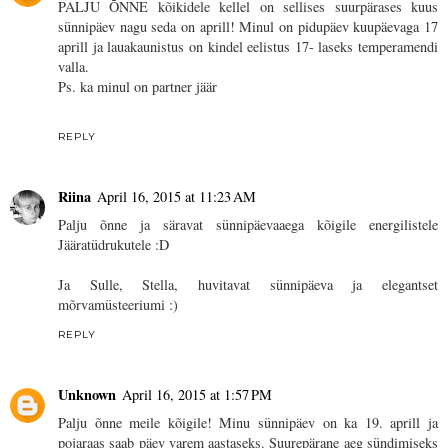
PALJU ÕNNE kõikidele kellel on sellises suurpärases kuus
sünnipäev nagu seda on aprill! Minul on pidupäev kuupäevaga 17
aprill ja lauakaunistus on kindel eelistus 17- laseks temperamendi
valla.
Ps. ka minul on partner jäär
REPLY
Riina
April 16, 2015 at 11:23 AM
Palju õnne ja säravat sünnipäevaaega kõigile energilistele
Jääratüdrukutele :D
Ja Sulle, Stella, huvitavat sünnipäeva ja elegantset
mõrvamüsteeriumi :)
REPLY
Unknown
April 16, 2015 at 1:57 PM
Palju õnne meile kõigile! Minu sünnipäev on ka 19. aprill ja
pojaraas saab päev varem aastaseks. Suurepärane aeg sündimiseks