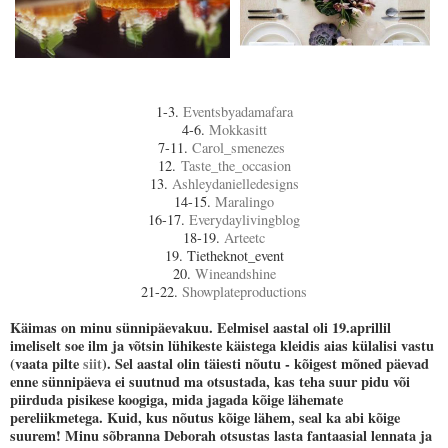
1-3.
Eventsbyadamafara
4-6.
Mokkasitt
7-11.
Carol_smenezes
12.
Taste_the_occasion
13.
Ashleydanielledesigns
14-15.
Maralingo
16-17.
Everydaylivingblog
18-19.
Arteetc
19. Tietheknot_event
20.
Wineandshine
21-22.
Showplateproductions
Käimas on minu sünnipäevakuu. Eelmisel aastal oli 19.aprillil
imeliselt soe ilm ja võtsin lühikeste käistega kleidis aias külalisi vastu
(vaata pilte
siit
). Sel aastal olin täiesti nõutu - kõigest mõned päevad
enne sünnipäeva ei suutnud ma otsustada, kas teha suur pidu või
piirduda pisikese koogiga, mida jagada kõige lähemate
pereliikmetega. Kuid, kus nõutus kõige lähem, seal ka abi kõige
suurem! Minu sõbranna Deborah otsustas lasta fantaasial lennata ja