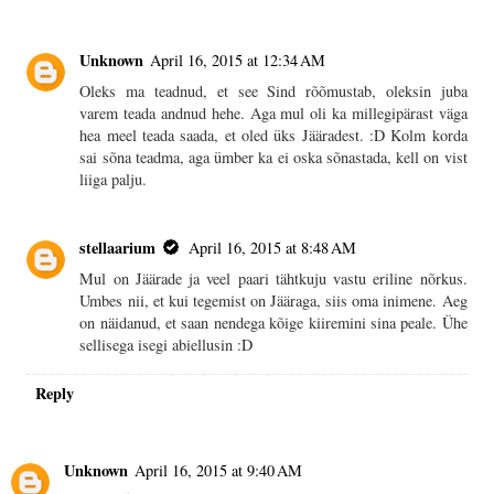
Unknown
April 16, 2015 at 12:34 AM
Oleks ma teadnud, et see Sind rõõmustab, oleksin juba
varem teada andnud hehe. Aga mul oli ka millegipärast väga
hea meel teada saada, et oled üks Jääradest. :D Kolm korda
sai sõna teadma, aga ümber ka ei oska sõnastada, kell on vist
liiga palju.
stellaarium
April 16, 2015 at 8:48 AM
Mul on Jäärade ja veel paari tähtkuju vastu eriline nõrkus.
Umbes nii, et kui tegemist on Jääraga, siis oma inimene. Aeg
on näidanud, et saan nendega kõige kiiremini sina peale. Ühe
sellisega isegi abiellusin :D
Reply
Unknown
April 16, 2015 at 9:40 AM