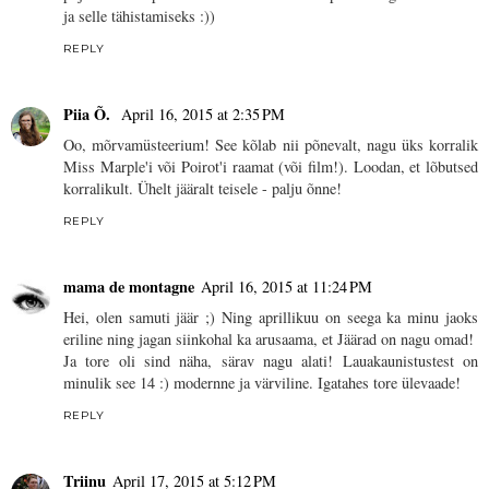
ja selle tähistamiseks :))
REPLY
Piia Õ.
April 16, 2015 at 2:35 PM
Oo, mõrvamüsteerium! See kõlab nii põnevalt, nagu üks korralik
Miss Marple'i või Poirot'i raamat (või film!). Loodan, et lõbutsed
korralikult. Ühelt jääralt teisele - palju õnne!
REPLY
mama de montagne
April 16, 2015 at 11:24 PM
Hei, olen samuti jäär ;) Ning aprillikuu on seega ka minu jaoks
eriline ning jagan siinkohal ka arusaama, et Jäärad on nagu omad!
Ja tore oli sind näha, särav nagu alati! Lauakaunistustest on
minulik see 14 :) modernne ja värviline. Igatahes tore ülevaade!
REPLY
Triinu
April 17, 2015 at 5:12 PM