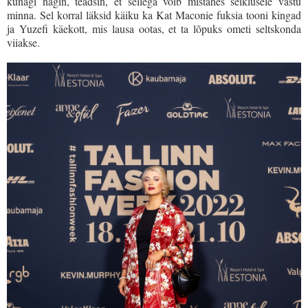
kunagi nägin, teadsin, et sellega võib mistahes seiklusele vastu
minna. Sel korral läksid käiku ka Kat Maconie fuksia tooni kingad
ja Yuzefi käekott, mis lausa ootas, et ta lõpuks ometi seltskonda
viiakse.