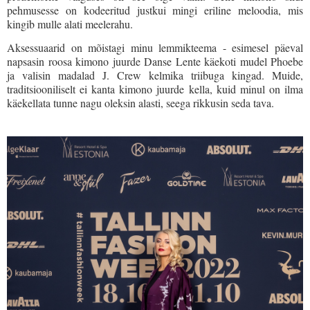
pehmusesse on kodeeritud justkui mingi eriline meloodia, mis
kingib mulle alati meelerahu.
Aksessuaarid on mõistagi minu lemmikteema - esimesel päeval
napsasin roosa kimono juurde Danse Lente käekoti mudel Phoebe
ja valisin madalad J. Crew kelmika triibuga kingad. Muide,
traditsiooniliselt ei kanta kimono juurde kella, kuid minul on ilma
käekellata tunne nagu oleksin alasti, seega rikkusin seda tava.