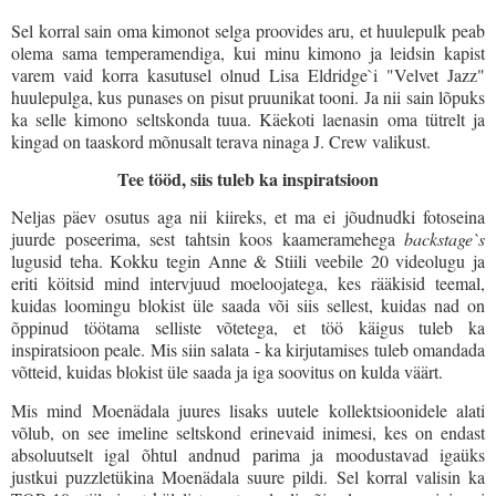
Sel korral sain oma kimonot selga proovides aru, et huulepulk peab
olema sama temperamendiga, kui minu kimono ja leidsin kapist
varem vaid korra kasutusel olnud Lisa Eldridge`i "Velvet Jazz"
huulepulga, kus punases on pisut pruunikat tooni. Ja nii sain lõpuks
ka selle kimono seltskonda tuua. Käekoti laenasin oma tütrelt ja
kingad on taaskord mõnusalt terava ninaga J. Crew valikust.
Tee tööd, siis tuleb ka inspiratsioon
Neljas päev osutus aga nii kiireks, et ma ei jõudnudki fotoseina
juurde poseerima, sest tahtsin koos kaameramehega
backstage`s
lugusid teha. Kokku tegin Anne & Stiili veebile 20 videolugu ja
eriti köitsid mind intervjuud moeloojatega, kes rääkisid teemal,
kuidas loomingu blokist üle saada või siis sellest, kuidas nad on
õppinud töötama selliste võtetega, et töö käigus tuleb ka
inspiratsioon peale. Mis siin salata - ka kirjutamises tuleb omandada
võtteid, kuidas blokist üle saada ja iga soovitus on kulda väärt.
Mis mind Moenädala juures lisaks uutele kollektsioonidele alati
võlub, on see imeline seltskond erinevaid inimesi, kes on endast
absoluutselt igal õhtul andnud parima ja moodustavad igaüks
justkui puzzletükina Moenädala suure pildi.
Sel korral valisin ka