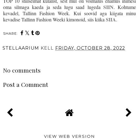
TOP 10 stiilseimat külalist, sest mul oli võimalus enamus inimesi
SIIN
oma silmaga kaeda ja seda lugu saad lugeda
. Kohtume
kevadel, Tallinn Fashion Week. Kui soovid aga kiigata minu
SIIA
kevadise Tallinn Fashion Weeki kimonoid, siis kiika
.
SHARE:
STELLAARIUM
KELL
FRIDAY, OCTOBER 28, 2022
SHARE
No comments
Post a Comment
VIEW WEB VERSION