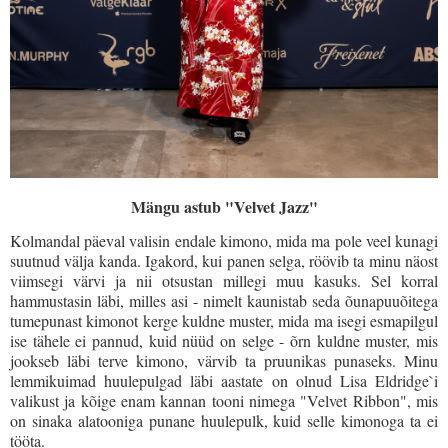
Mängu astub "Velvet Jazz"
Kolmandal päeval valisin endale kimono, mida ma pole veel kunagi
suutnud välja kanda. Igakord, kui panen selga, röövib ta minu näost
viimsegi värvi ja nii otsustan millegi muu kasuks. Sel korral
hammustasin läbi, milles asi - nimelt kaunistab seda õunapuuõitega
tumepunast kimonot kerge kuldne muster, mida ma isegi esmapilgul
ise tähele ei pannud, kuid nüüd on selge - õrn kuldne muster, mis
jookseb läbi terve kimono, värvib ta pruunikas punaseks. Minu
lemmikuimad huulepulgad läbi aastate on olnud Lisa Eldridge`i
valikust ja kõige enam kannan tooni nimega "Velvet Ribbon", mis
on sinaka alatooniga punane huulepulk, kuid selle kimonoga ta ei
tööta.