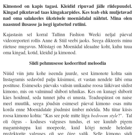
Kimonod on kapis tagasi. Kleidid ripuvad jälle riidepuudel.
Kingad pikutavad taas kingakarpides. Kes teab ehk muljetavad
nad oma salakeeles üksteisele moenädalal nähtut. Mina olen
naasnud ilusasse ja isegi igatsetud rutiini.
Kajastasin sel korral Tallinn Fashion Weeki neljal päeval
videoreporteri rollis Anne & Stiil veebi jaoks. Seega dikteeris minu
riietuse mugavus. Mõistagi on Moenädal ideaalne koht, kuhu tuua
oma kingad, kotid, kleidid ja kimonod.
Siidi pehmusesse kodeeritud meloodia
Nüüd viin jutu kohe iseenda juurde, sest kimonote kohta sain
Instagramis sedavõrd palju küsimusi, et vastan nendele läbi oma
postituse. Esimeseks päevaks valisin unikaalse roosa läikivast siidist
kimono, mis on valminud shibori tehnikas. Kes on kunagi shiborit
käes hoidnud, seda tunnet juba ei unusta. Teaduspärast on naise
meel muutlik, seega jõudsin esimesel päeval kimono osas mitu
korda enne Moenädalale jõudmist ümber mõelda. Mu tütar küsis
roosa kimono kohta: "Kas see pole mitte liiga
bedroom style
?". Tal
oli õigus - koduses valguses tundus, et see kuulub pigem
magamistuppa kui moepeole, kuid kõigi nende heledate
prožektorite valguses oli see õige valik. Selle kimono siidi