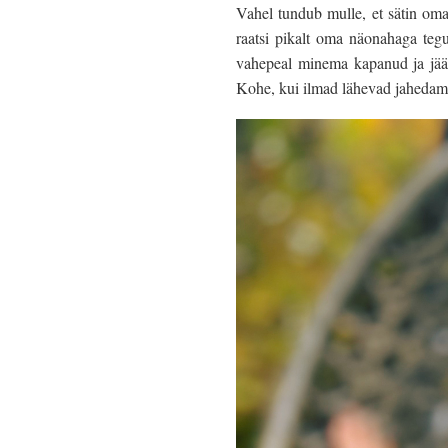
Vahel tundub mulle, et sätin oma e
raatsi pikalt oma näonahaga teg
vahepeal minema kapanud ja jään
Kohe, kui ilmad lähevad jahedama