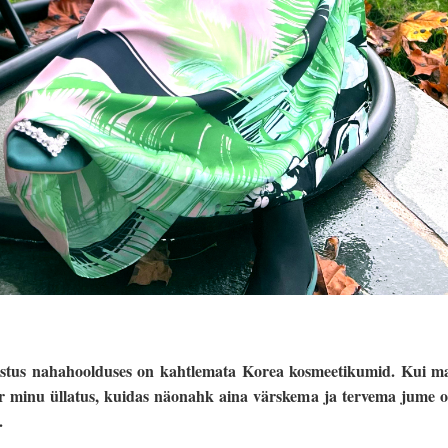
stus nahahoolduses on kahtlemata Korea kosmeetikumid. Kui ma 
uur minu üllatus, kuidas näonahk aina värskema ja tervema jume
.