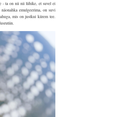
- ta on nii nii lühike, et suvel ei
ma näonahka emulgeerima, on suvi
huga, mis on justkui kiirem tee.
usrutiin.