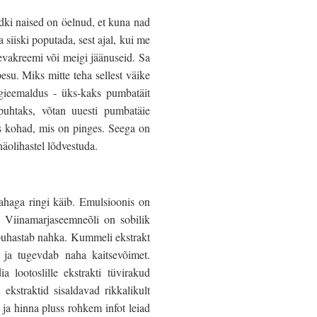
edki naised on öelnud, et kuna nad
siiski poputada, sest ajal, kui me
evakreemi või meigi jäänuseid. Sa
su. Miks mitte teha sellest väike
ieemaldus - üks-kaks pumbatäit
puhtaks, võtan uuesti pumbatäie
es kohad, mis on pinges. Seega on
äolihastel lõdvestuda.
nahaga ringi käib. Emulsioonis on
. Viinamarjaseemneõli on sobilik
 puhastab nahka. Kummeli ekstrakt
a ja tugevdab naha kaitsevõimet.
a lootoslille ekstrakti tüvirakud
 ekstraktid sisaldavad rikkalikult
a hinna pluss rohkem infot leiad