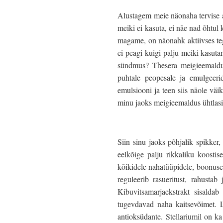
Alustagem meie näonaha tervise al
meiki ei kasuta, ei näe nad õhtul
magame, on näonahk aktiivses teg
ei peagi kuigi palju meiki kasut
sündmus? Thesera meigieemaldu
puhtale peopesale ja emulgeeri
emulsiooni ja teen siis näole vä
minu jaoks meigieemaldus ühtlasi
Siin sinu jaoks põhjalik spikker
eelkõige palju rikkaliku koosti
kõikidele nahatüüpidele, boonuse
reguleerib rasueritust, rahusta
Kibuvitsamarjaekstrakt sisaldab 
tugevdavad naha kaitsevõimet. 
antioksüdante.
Stellariumil on k