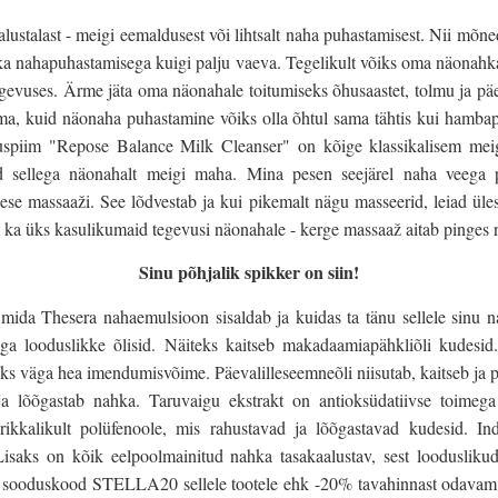
ustalast - meigi eemaldusest või lihtsalt naha puhastamisest. Nii mõn
 ka nahapuhastamisega kuigi palju vaeva. Tegelikult võiks oma näonahka 
evuses. Ärme jäta oma näonahale toitumiseks õhusaastet, tolmu ja pä
ama, kuid näonaha puhastamine võiks olla õhtul sama tähtis kui hambape
spiim "Repose Balance Milk Cleanser" on kõige klassikalisem meig
d sellega näonahalt meigi maha. Mina pesen seejärel naha veega 
ikese massaaži. See lõdvestab ja kui pikemalt nägu masseerid, leiad ül
 ka üks kasulikumaid tegevusi näonahale - kerge massaaž aitab pinges n
Sinu põhjalik spikker on siin!
, mida Thesera nahaemulsioon sisaldab ja kuidas ta tänu sellele sinu 
sega looduslikke õlisid. Näiteks kaitseb makadaamiapähkliõli kudesid
ks väga hea imendumisvõime. Päevalilleseemneõli niisutab, kaitseb ja
b ja lõõgastab nahka. Taruvaigu ekstrakt on antioksüdatiivse toimeg
rikkalikult polüfenoole, mis rahustavad ja lõõgastavad kudesid. Indi
Lisaks on kõik eelpoolmainitud na
hka tasakaalustav, sest looduslikud
a sooduskood STELLA20 sellele tootele ehk -20% tavahinnast odavam j