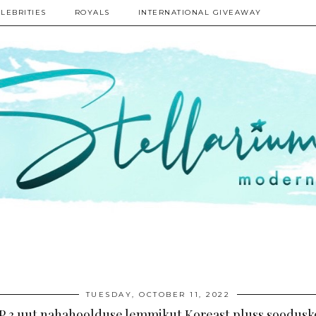
LEBRITIES
ROYALS
INTERNATIONAL GIVEAWAY
TUESDAY, OCTOBER 11, 2022
 3 uut nahahoolduse lemmikut Koreast pluss soodus