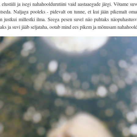
lustiili ja isegi nahahooldurutiini vaid aastaaegade järgi. Võtame suve 
utseda. Naljaga pooleks - pidevalt on tunne, et kui jään pikemalt o
 justkui millestki ilma. Seega pesen suvel näo puhtaks näopuhastusva
ks ja suvi jääb seljataha, ootab mind ees pikem ja mõnusam nahahoold