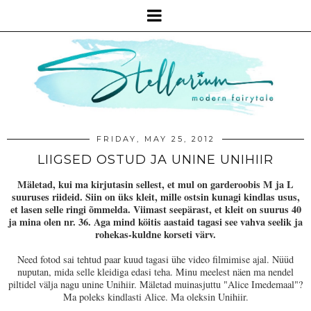
FRIDAY, MAY 25, 2012
LIIGSED OSTUD JA UNINE UNIHIIR
Mäletad, kui ma kirjutasin sellest, et mul on garderoobis M ja L
suuruses riideid. Siin on üks kleit, mille ostsin kunagi kindlas usus,
et lasen selle ringi õmmelda. Viimast seepärast, et kleit on suurus 40
ja mina olen nr. 36. Aga mind köitis aastaid tagasi see vahva seelik ja
rohekas-kuldne korseti värv.
Need fotod sai tehtud paar kuud tagasi ühe video filmimise ajal. Nüüd
nuputan, mida selle kleidiga edasi teha. Minu meelest näen ma nendel
piltidel välja nagu unine Unihiir. Mäletad muinasjuttu "Alice Imedemaal"?
Ma poleks kindlasti Alice. Ma oleksin Unihiir.