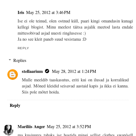
Iris
May 25, 2012 at 3:46 PM
Ise ei ole teinud, olen ostnud küll, paari kingi omandasin kunagi
kellegi blogist. Minu meelest täitsa asjalik meetod lasta endale
mittesobivad asjad uuesti ringlusesse :)
Ja no see kleit paneb suud vesistama :D
REPLY
Replies
stellaarium
May 28, 2012 at 1:24 PM
Mulle meeldib taaskasutus, eriti kui on ilusad ja korralikud
asjad. Mõned kleidid seisavad aastaid kapis ja ikka ei kanna.
Siis pole mõtet hoida.
Reply
Mariliis Anger
May 25, 2012 at 3:52 PM
ma kusjuures tahaks ise hostida mingi sellist clothes swap/sell