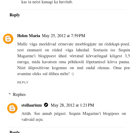
kas ta neist kunagi ka huvitub.
Reply
Helen Maria
May 25, 2012 at 7:59 PM
Mulle väga meeldivad erinevate moeblogijate nn riidekapi-poed,
sest enamasti on riided väga lahedad. Soetasin ise Sequin
Magazine'i blogipoest ühed võrratud kõrvarõngad kõigest 3,5
euroga, mida kavatsen oma põhikooli lõpetamisel kõrva panna.
Niiet ülipositiivne kogemus on mul endal olemas. Oma poe
avamine oleks sul ülihea mõte! :)
REPLY
Replies
stellaarium
May 28, 2012 at 1:21 PM
Aitäh. See annab julgust. Sequin Magazine'i blogipoes on
vahvaid asju.
Reply