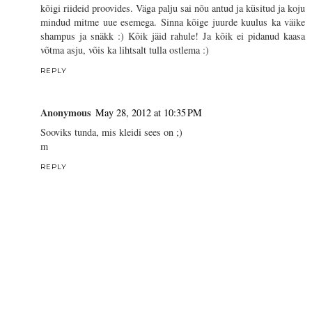
kõigi riideid proovides. Väga palju sai nõu antud ja küsitud ja koju
mindud mitme uue esemega. Sinna kõige juurde kuulus ka väike
shampus ja snäkk :) Kõik jäid rahule! Ja kõik ei pidanud kaasa
võtma asju, võis ka lihtsalt tulla ostlema :)
REPLY
Anonymous
May 28, 2012 at 10:35 PM
Sooviks tunda, mis kleidi sees on ;)
m
REPLY