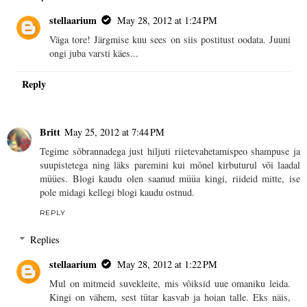
stellaarium
May 28, 2012 at 1:24 PM
Väga tore! Järgmise kuu sees on siis postitust oodata. Juuni
ongi juba varsti käes...
Reply
Britt
May 25, 2012 at 7:44 PM
Tegime sõbrannadega just hiljuti riietevahetamispeo shampuse ja
suupistetega ning läks paremini kui mõnel kirbuturul või laadal
müües. Blogi kaudu olen saanud müüa kingi, riideid mitte, ise
pole midagi kellegi blogi kaudu ostnud.
REPLY
Replies
stellaarium
May 28, 2012 at 1:22 PM
Mul on mitmeid suvekleite, mis võiksid uue omaniku leida.
Kingi on vähem, sest tütar kasvab ja hoian talle. Eks näis,