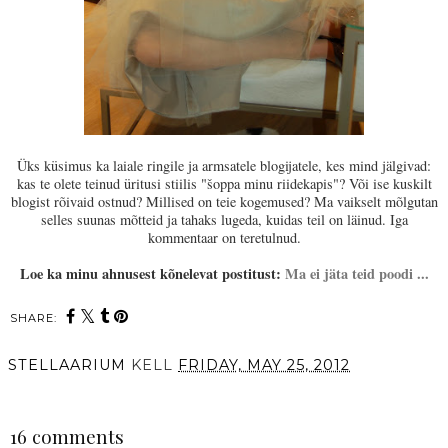
Üks küsimus ka laiale ringile ja armsatele blogijatele, kes mind jälgivad:
kas te olete teinud üritusi stiilis "šoppa minu riidekapis"? Või ise kuskilt
blogist rõivaid ostnud? Millised on teie kogemused? Ma vaikselt mõlgutan
selles suunas mõtteid ja tahaks lugeda, kuidas teil on läinud. Iga
kommentaar on teretulnud.
Loe ka minu ahnusest kõnelevat postitust:
Ma ei jäta teid poodi ...
SHARE:
STELLAARIUM
KELL
FRIDAY, MAY 25, 2012
SHARE
16 comments