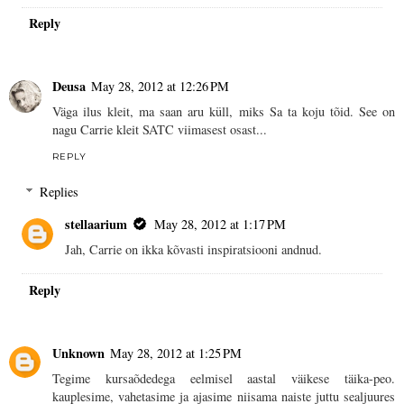
Reply
Deusa
May 28, 2012 at 12:26 PM
Väga ilus kleit, ma saan aru küll, miks Sa ta koju tõid. See on
nagu Carrie kleit SATC viimasest osast...
REPLY
Replies
stellaarium
May 28, 2012 at 1:17 PM
Jah, Carrie on ikka kõvasti inspiratsiooni andnud.
Reply
Unknown
May 28, 2012 at 1:25 PM
Tegime kursaõdedega eelmisel aastal väikese täika-peo.
kauplesime, vahetasime ja ajasime niisama naiste juttu sealjuures