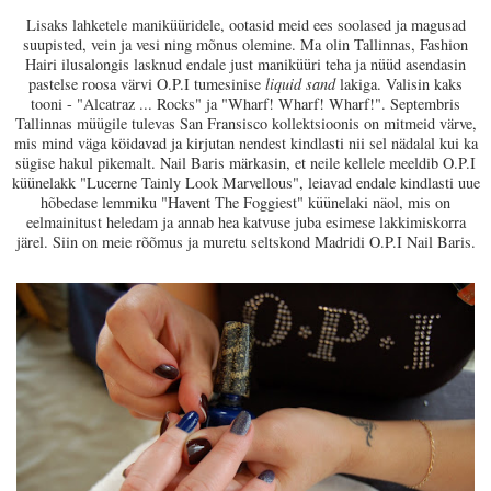
Lisaks lahketele maniküüridele, ootasid meid ees soolased ja magusad
suupisted, vein ja vesi ning mõnus olemine. Ma olin Tallinnas, Fashion
Hairi ilusalongis lasknud endale just maniküüri teha ja nüüd asendasin
pastelse roosa värvi O.P.I tumesinise
liquid sand
lakiga. Valisin kaks
tooni - "Alcatraz ... Rocks" ja "Wharf! Wharf! Wharf!".
Septembris
Tallinnas müügile tulevas San Fransisco kollektsioonis on mitmeid värve,
mis mind väga köidavad ja kirjutan nendest kindlasti nii sel nädalal kui ka
sügise hakul pikemalt. Nail Baris märkasin, et neile kellele meeldib O.P.I
küünelakk "Lucerne Tainly Look Marvellous"
, leiavad endale kindlasti uue
hõbedase lemmiku "Havent The Foggiest" küünelaki näol, mis on
eelmainitust heledam ja annab hea katvuse juba esimese lakkimiskorra
järel. Siin on meie rõõmus ja muretu seltskond Madridi O.P.I Nail Baris.