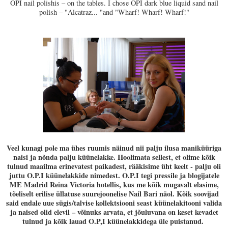
OPI
nail polishis
– on the tables. I chose OPI dark blue liquid sand nail
polish – "Alcatraz... "and "Wharf! Wharf! Wharf!"
Veel kunagi pole ma ühes ruumis näinud nii palju ilusa maniküüriga
naisi ja nõnda palju küünelakke. Hoolimata sellest, et olime kõik
tulnud maailma erinevatest paikadest, rääkisime üht keelt - palju oli
juttu O.P.I küünelakkide nimedest. O.P.I tegi pressile ja blogijatele
ME Madrid Reina Victoria hotellis, kus me kõik mugavalt elasime,
tõeliselt erilise üllatuse suurejoonelise Nail Bari näol. Kõik soovijad
said endale uue sügis/talvise kollektsiooni seast küünelakitooni valida
ja naised olid elevil – võinuks arvata, et jõuluvana on keset kevadet
tulnud ja kõik lauad O.P,I küünelakkidega üle puistanud.