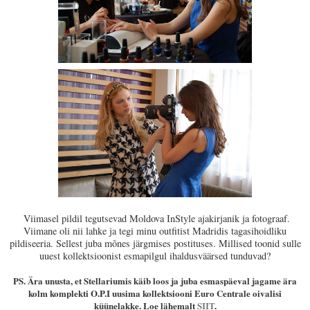
Viimasel pildil tegutsevad Moldova InStyle ajakirjanik ja fotograaf.
Viimane oli nii lahke ja tegi minu outfitist Madridis tagasihoidliku
pildiseeria. Sellest juba mõnes järgmises postituses. Millised toonid sulle
uuest kollektsioonist esmapilgul ihaldusväärsed tunduvad?
PS. Ära unusta, et Stellariumis käib loos ja juba esmaspäeval jagame ära
kolm komplekti O.P.I uusima kollektsiooni Euro Centrale oivalisi
küünelakke. Loe lähemalt
SIIT
.