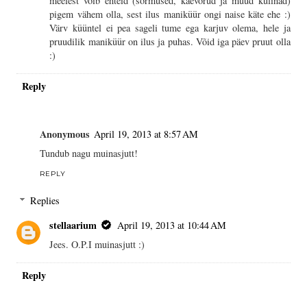
meelest võib ehteid (sõrmused, käevõrud ja muud kulinad)
pigem vähem olla, sest ilus maniküür ongi naise käte ehe :)
Värv küüntel ei pea sageli tume ega karjuv olema, hele ja
pruudilik maniküür on ilus ja puhas. Võid iga päev pruut olla
:)
Reply
Anonymous
April 19, 2013 at 8:57 AM
Tundub nagu muinasjutt!
REPLY
Replies
stellaarium
April 19, 2013 at 10:44 AM
Jees. O.P.I muinasjutt :)
Reply