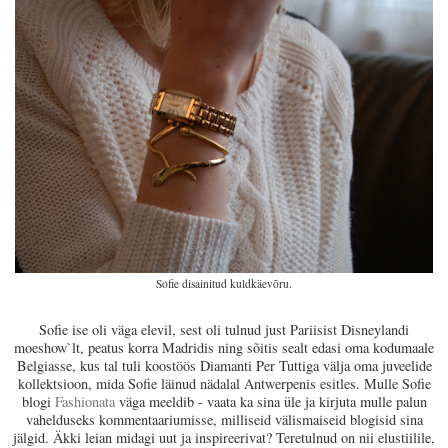
Sofie disainitud kuldkäevõru.
Sofie ise oli väga elevil, sest oli tulnud just Pariisist Disneylandi
moeshow`lt, peatus korra Madridis ning sõitis sealt edasi oma kodumaale
Belgiasse, kus tal tuli koostöös Diamanti Per Tuttiga välja oma juveelide
kollektsioon, mida Sofie läinud nädalal
Antwerpenis esitles. Mulle Sofie
blogi
Fashionata
väga meeldib - vaata ka sina üle ja kirjuta mulle palun
vahelduseks kommentaariumisse, milliseid välismaiseid blogisid sina
jälgid. Äkki leian midagi uut ja inspireerivat? Teretulnud on nii elustiilile,