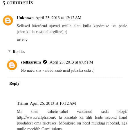
5 comments
Unknown
April 23, 2013 at 12:12 AM
Sellised käevõrud ajavad mulle alati kulla kandmise isu peale
(olen kulla vastu allergiline) :)
REPLY
Replies
stellaarium
April 23, 2013 at 8:05 PM
No näed siis - nüüd saab neid juba ka osta :)
Reply
Triinu
April 26, 2013 at 10:12 AM
Ma olen vahete-vahel vaadanud seda blogi:
http://www.rallph.com/, ta kasutab ka tihti leide second hand
poodidest oma riietuses. Mõnikord on need muidugi jubedad, aga
mulle meeldib Cami julgus.