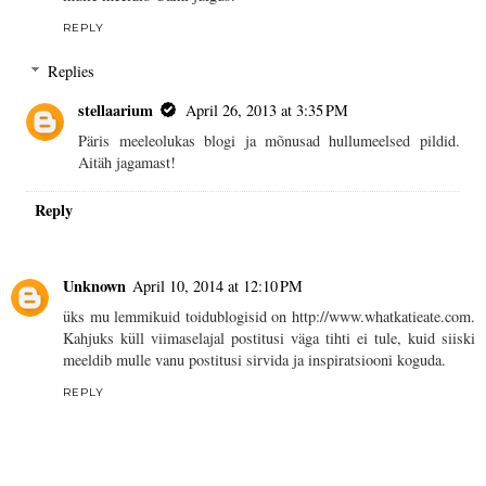
REPLY
Replies
stellaarium
April 26, 2013 at 3:35 PM
Päris meeleolukas blogi ja mõnusad hullumeelsed pildid.
Aitäh jagamast!
Reply
Unknown
April 10, 2014 at 12:10 PM
üks mu lemmikuid toidublogisid on http://www.whatkatieate.com.
Kahjuks küll viimaselajal postitusi väga tihti ei tule, kuid siiski
meeldib mulle vanu postitusi sirvida ja inspiratsiooni koguda.
REPLY