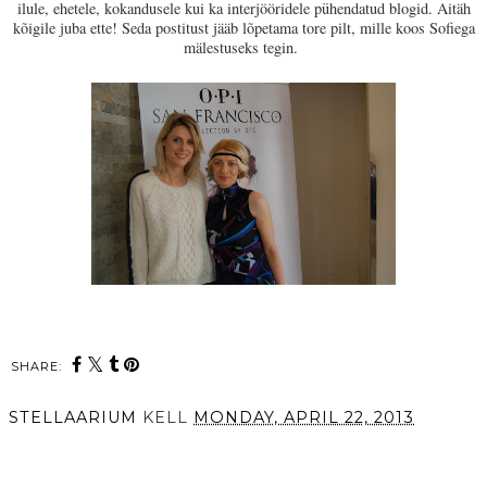
ilule, ehetele, kokandusele kui ka interjööridele pühendatud blogid. Aitäh
kõigile juba ette! Seda postitust jääb lõpetama tore pilt, mille koos Sofiega
mälestuseks tegin.
SHARE:
STELLAARIUM
KELL
MONDAY, APRIL 22, 2013
SHARE