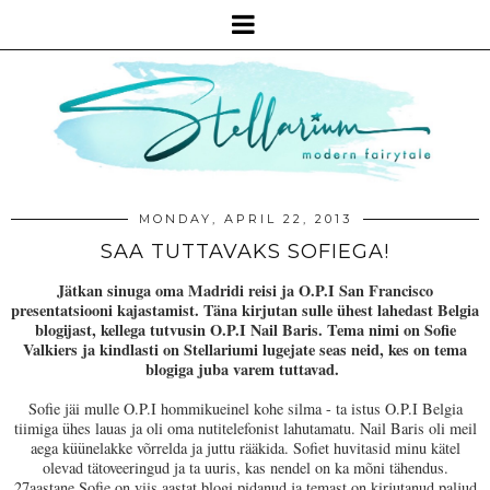
MONDAY, APRIL 22, 2013
SAA TUTTAVAKS SOFIEGA!
Jätkan sinuga oma Madridi reisi ja O.P.I San Francisco
presentatsiooni kajastamist. Täna kirjutan sulle ühest lahedast Belgia
blogijast, kellega tutvusin
O.P.I Nail Baris.
Tema nimi on Sofie
Valkiers ja kindlasti on Stellariumi lugejate seas neid, kes on tema
blogiga juba varem tuttavad.
Sofie jäi mulle O.P.I hommikueinel kohe silma - ta istus O.P.I Belgia
tiimiga ühes lauas ja oli oma nutitelefonist lahutamatu.
Nail Baris oli meil
aega küünelakke võrrelda ja juttu rääkida. Sofiet huvitasid minu kätel
olevad tätoveeringud ja ta uuris, kas nendel on ka mõni tähendus.
27aastane Sofie on viis aastat blogi pidanud ja temast on kirjutanud paljud