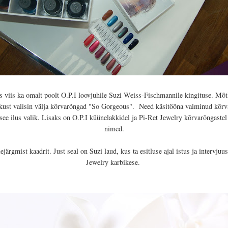
es viis ka omalt poolt O.P.I loovjuhile Suzi Weiss-Fischmannile kingituse. Mõtl
 kust valisin välja kõrvarõngad "So Gorgeous".
Need käsitööna valminud kõrva
see ilus valik. Lisaks on O.P.I küünelakkidel ja Pi-Ret
Jewelry kõrvarõngastel 
nimed.
lejärgmist kaadrit. Just seal on Suzi laud, kus ta esitluse ajal istus ja intervju
Jewelry karbikese.