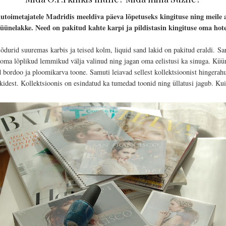
a ilutoimetajatele Madridis meeldiva päeva lõpetuseks kingituse ning meile 
üünelakke. Need on pakitud kahte karpi ja pildistasin kingituse oma hotel
õdurid suuremas karbis ja teised kolm, liquid sand lakid on pakitud eraldi.
Sa
 oma lõplikud lemmikud välja valinud ning jagan oma eelistusi ka sinuga. Küünel
bordoo ja ploomikarva toone. Samuti leiavad sellest kollektsioonist hingerahu
akkidest. Kollektsioonis on esindatud ka tumedad toonid ning üllatusi jagub. K