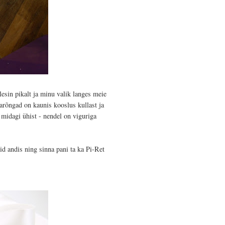
esin pikalt ja minu valik langes meie
rõngad on kaunis kooslus kullast ja
midagi ühist - nendel on viguriga
usid andis ning sinna pani ta ka
Pi-Ret