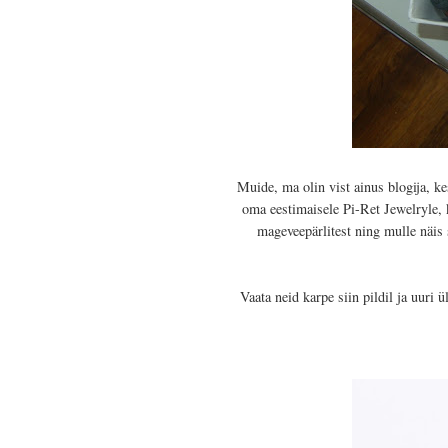
Muide, ma olin vist ainus blogija, k
oma eestimaisele Pi-Ret Jewelryle,
mageveepärlitest ning mulle näis 
Vaata neid karpe siin pildil ja uuri ü