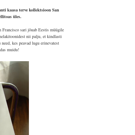
anti kaasa terve kollektsioon San
litoas üles.
n Francisco sari jõuab Eestis müügile
akitoonidest nii palju, et kindlasti
 need, kes peavad lugu erinevatest
uidas muidu!