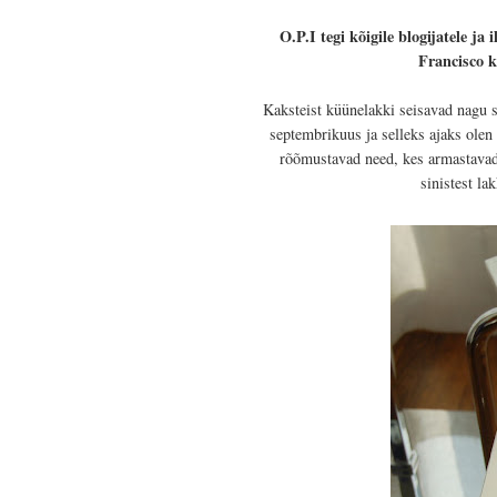
O.P.I tegi kõigile blogijatele j
Francisco k
Kaksteist küünelakki seisavad nagu s
septembrikuus ja selleks ajaks olen
rõõmustavad need, kes armastavad 
sinistest l