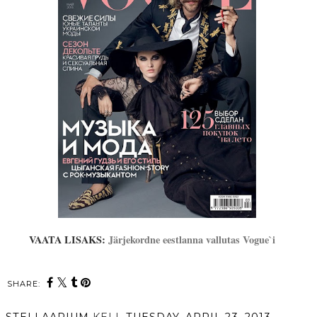
VAATA LISAKS:
Järjekordne eestlanna vallutas Vogue`i
SHARE:
STELLAARIUM
KELL
TUESDAY, APRIL 23, 2013