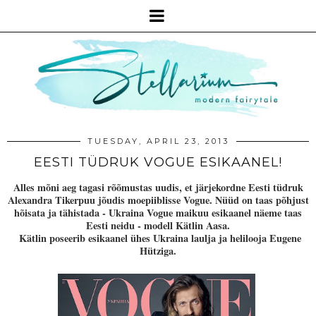
TUESDAY, APRIL 23, 2013
EESTI TÜDRUK VOGUE ESIKAANEL!
Alles mõni aeg tagasi rõõmustas uudis, et järjekordne Eesti tüdruk
Alexandra Tikerpuu jõudis moepiiblisse Vogue. Nüüd on taas põhjust
hõisata ja tähistada - Ukraina Vogue maikuu esikaanel näeme taas
Eesti neidu - modell Kätlin Aasa.
Kätlin poseerib esikaanel ühes Ukraina laulja ja helilooja Eugene
Hütziga.