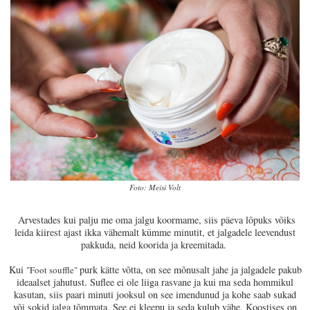
Foto: Meisi Volt
Arvestades kui palju me oma jalgu koormame, siis päeva lõpuks võiks
leida kiirest ajast ikka vähemalt kümme minutit, et jalgadele leevendust
pakkuda, neid koorida ja kreemitada.
Kui
purk kätte võtta, on see mõnusalt jahe ja jalgadele pakub
"Foot souffle"
ideaalset jahutust. Suflee ei ole liiga rasvane ja kui ma seda hommikul
kasutan, siis paari minuti jooksul on see imendunud ja kohe saab sukad
või sokid jalga tõmmata. See ei kleepu ja seda kulub vähe. Koostises on