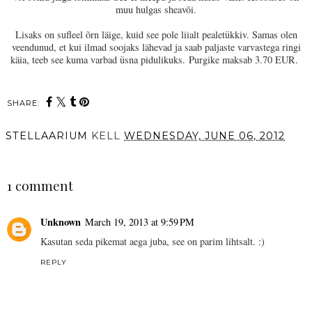
muu hulgas sheavõi.
Lisaks on sufleel õrn läige, kuid see pole liialt pealetükkiv. Samas olen
veendunud, et kui ilmad soojaks lähevad ja saab paljaste varvastega ringi
käia, teeb see kuma varbad üsna pidulikuks.
Purgike maksab 3.70 EUR.
SHARE:
STELLAARIUM
KELL
WEDNESDAY, JUNE 06, 2012
SHARE
1 comment
Unknown
March 19, 2013 at 9:59 PM
Kasutan seda pikemat aega juba, see on parim lihtsalt. :)
REPLY