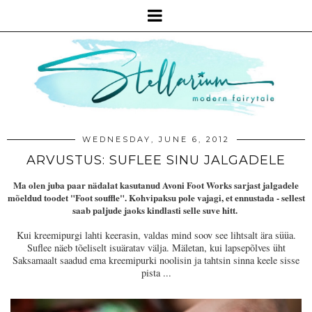
WEDNESDAY, JUNE 6, 2012
ARVUSTUS: SUFLEE SINU JALGADELE
Ma olen juba paar nädalat kasutanud Avoni Foot Works sarjast jalgadele
mõeldud toodet "Foot souffle". Kohvipaksu pole vajagi, et ennustada - sellest
saab paljude jaoks kindlasti selle suve hitt.
Kui kreemipurgi lahti keerasin, valdas mind soov see lihtsalt ära süüa.
Suflee näeb tõeliselt isuäratav välja. Mäletan, kui lapsepõlves üht
Saksamaalt saadud ema kreemipurki noolisin ja tahtsin sinna keele sisse
pista ...