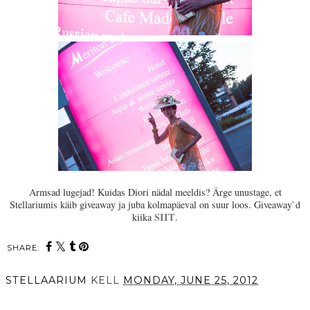
Armsad lugejad! Kuidas Diori nädal meeldis? Ärge unustage, et
Stellariumis käib giveaway ja juba kolmapäeval on suur loos. Giveaway`d
SIIT
kiika
.
SHARE:
STELLAARIUM
KELL
MONDAY, JUNE 25, 2012
SHARE