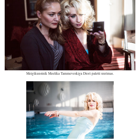
Meigikunstnik Meelika Tammeveskiga Diori paletti uurimas.