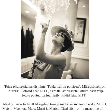
Teine pildiseeria kandis nime "Paula, sul on poisipea". Märgusõnaks oli
SIIT
"Aurora". Fotosid näed
ja ära unusta vaadata, kuidas näeb välja
SIIT
fotole püütud parfüümipilv. Pildid leiad
.
Meil oli koos tõeliselt Maagiline tiim ja ma tänan südamest kõiki: Merlet,
Meisit, Meelikat, Mare, Marti ja Marist. Näed siis - oli ju maagiline tiim -