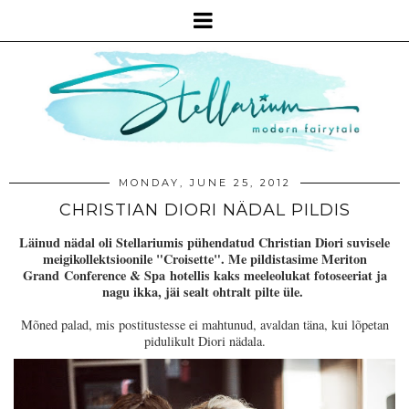
MONDAY, JUNE 25, 2012
CHRISTIAN DIORI NÄDAL PILDIS
Läinud nädal oli Stellariumis pühendatud Christian Diori suvisele
meigikollektsioonile "Croisette". Me pildistasime Meriton
Grand Conference & Spa hotellis kaks meeleolukat fotoseeriat ja
nagu ikka, jäi sealt ohtralt pilte üle.
Mõned palad, mis postitustesse ei mahtunud, avaldan täna, kui lõpetan
pidulikult Diori nädala.