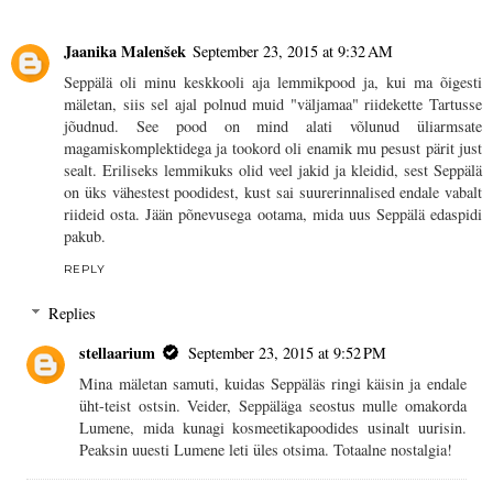
Jaanika Malenšek
September 23, 2015 at 9:32 AM
Seppälä oli minu keskkooli aja lemmikpood ja, kui ma õigesti
mäletan, siis sel ajal polnud muid "väljamaa" riidekette Tartusse
jõudnud. See pood on mind alati võlunud üliarmsate
magamiskomplektidega ja tookord oli enamik mu pesust pärit just
sealt. Eriliseks lemmikuks olid veel jakid ja kleidid, sest Seppälä
on üks vähestest poodidest, kust sai suurerinnalised endale vabalt
riideid osta. Jään põnevusega ootama, mida uus Seppälä edaspidi
pakub.
REPLY
Replies
stellaarium
September 23, 2015 at 9:52 PM
Mina mäletan samuti, kuidas Seppäläs ringi käisin ja endale
üht-teist ostsin. Veider, Seppäläga seostus mulle omakorda
Lumene, mida kunagi kosmeetikapoodides usinalt uurisin.
Peaksin uuesti Lumene leti üles otsima. Totaalne nostalgia!