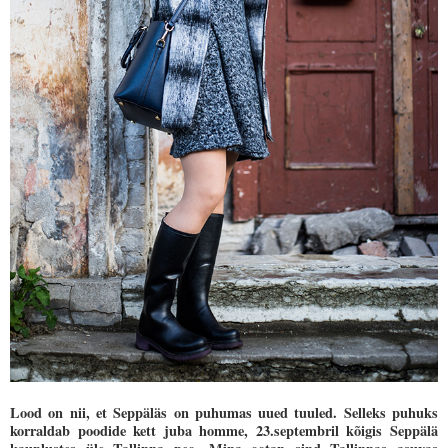
Lood on nii, et Seppäläs on puhumas uued tuuled. Selleks puhuks
korraldab poodide kett juba homme, 23.septembril kõigis Seppälä