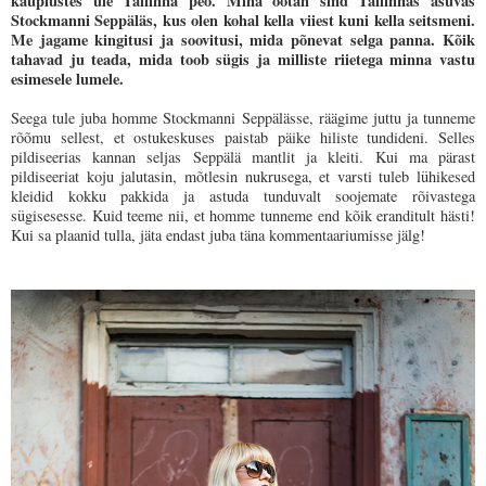
kauplustes üle Tallinna peo. Mina ootan sind Tallinnas asuvas
Stockmanni Seppäläs, kus olen kohal kella viiest kuni kella seitsmeni.
Me jagame kingitusi ja soovitusi, mida põnevat selga panna. Kõik
tahavad ju teada, mida toob sügis ja milliste riietega minna vastu
esimesele lumele.
Seega tule juba homme Stockmanni Seppälässe, räägime juttu ja tunneme
rõõmu sellest, et ostukeskuses paistab päike hiliste tundideni. Selles
pildiseerias kannan seljas Seppälä mantlit ja kleiti. Kui ma pärast
pildiseeriat koju jalutasin, mõtlesin nukrusega, et varsti tuleb lühikesed
kleidid kokku pakkida ja astuda tunduvalt soojemate rõivastega
sügisesesse. Kuid teeme nii, et homme tunneme end kõik eranditult hästi!
Kui sa plaanid tulla, jäta endast juba täna kommentaariumisse jälg!