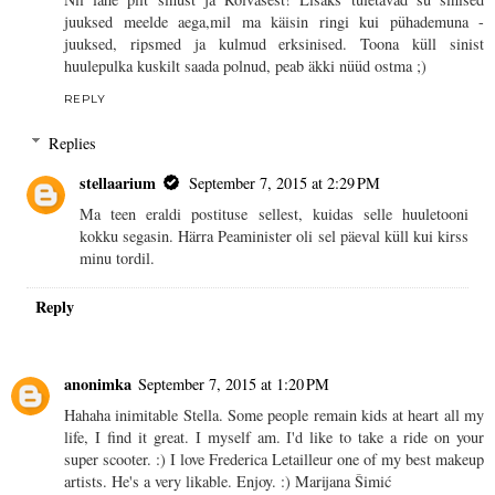
juuksed meelde aega,mil ma käisin ringi kui pühademuna -
juuksed, ripsmed ja kulmud erksinised. Toona küll sinist
huulepulka kuskilt saada polnud, peab äkki nüüd ostma ;)
REPLY
Replies
stellaarium
September 7, 2015 at 2:29 PM
Ma teen eraldi postituse sellest, kuidas selle huuletooni
kokku segasin. Härra Peaminister oli sel päeval küll kui kirss
minu tordil.
Reply
anonimka
September 7, 2015 at 1:20 PM
Hahaha inimitable Stella. Some people remain kids at heart all my
life, I find it great. I myself am. I'd like to take a ride on your
super scooter. :) I love Frederica Letailleur one of my best makeup
artists. He's a very likable. Enjoy. :) Marijana Šimić