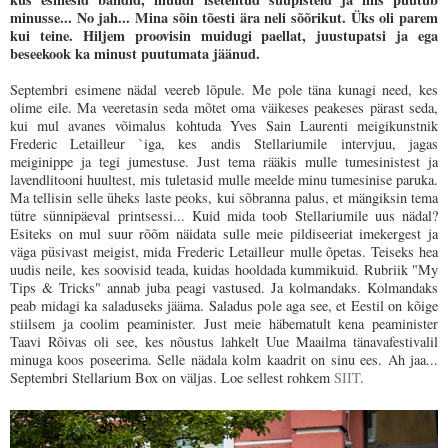
minusse... No jah... Mina sõin tõesti ära neli sõõrikut. Üks oli parem
kui teine. Hiljem proovisin muidugi paellat, juustupatsi ja ega
beseekook ka minust puutumata jäänud.
Septembri esimene nädal veereb lõpule. Me pole täna kunagi need, kes
olime eile. Ma veeretasin seda mõtet oma väikeses peakeses pärast seda,
kui mul avanes võimalus kohtuda Yves Sain Laurenti meigikunstnik
Frederic Letailleur `iga
, kes andis Stellariumile intervjuu, jagas
meiginippe ja tegi jumestuse. Just tema rääkis mulle tumesinistest ja
lavendlitooni huultest, mis tuletasid mulle meelde minu tumesinise paruka.
Ma tellisin selle üheks laste peoks, kui sõbranna palus, et mängiksin tema
tütre sünnipäeval printsessi... Kuid mida toob Stellariumile uus nädal?
Esiteks on mul suur rõõm näidata sulle meie pildiseeriat imekergest ja
väga püsivast meigist, mida
Frederic Letailleur
mulle õpetas. Teiseks hea
uudis neile, kes soovisid teada, kuidas hooldada kummikuid. Rubriik "My
Tips & Tricks" annab juba peagi vastused. Ja kolmandaks. Kolmandaks
peab midagi ka saladuseks jääma. Saladus pole aga see, et Eestil on kõige
stiilsem ja coolim peaminister. Just meie häbematult kena peaminister
Taavi Rõivas oli see, kes nõustus lahkelt Uue Maailma tänavafestivalil
minuga koos poseerima. Selle nädala kolm kaadrit on sinu ees. Ah jaa...
Septembri Stellarium Box on väljas. Loe sellest rohkem
SIIT
.