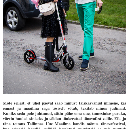
Mõte sellest, et ühel päeval saab minust täiskasvanud inimene, kes
ennast ja maailma väga tõsiselt võtab, tekitab minus judinaid.
Kuniks seda pole juhtunud, sätin pähe oma uue, tumesinise paruka,
värvin huuled siniseks ja sõidan tõukerattal tänavafestivalile. Eile ja
täna toimus Tallinnas Uue Maailma kandis mõnus tänavafestival,
kus esinesid bändid, müüdi isetehtud suupisteid ja mis puutub