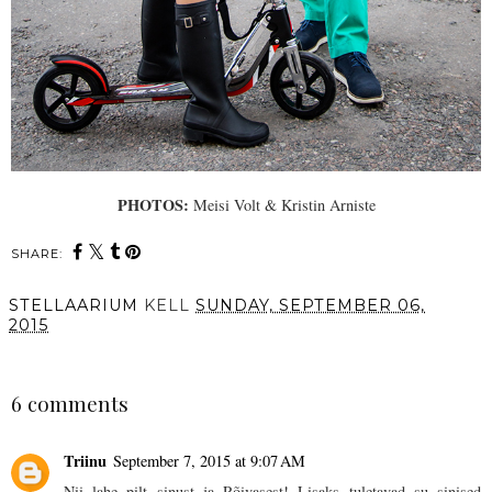
PHOTOS:
Meisi Volt & Kristin Arniste
SHARE:
STELLAARIUM
KELL
SUNDAY, SEPTEMBER 06,
2015
SHARE
6 comments
Triinu
September 7, 2015 at 9:07 AM
Nii lahe pilt sinust ja Rõivasest! Lisaks tuletavad su sinised