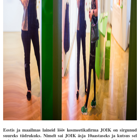
Eestis ja maailmas laineid lööv kosmeetikafirma JOIK on sirgunud
suureks tüdrukuks. Nimelt sai JOIK äsja 10aastaseks ja kutsus sel