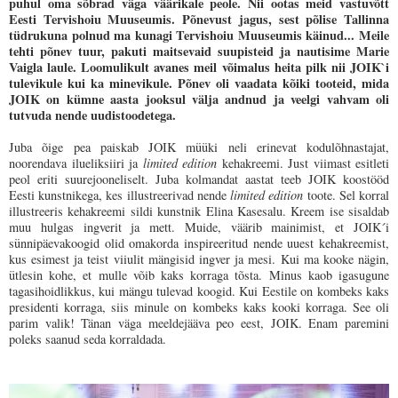
puhul oma sõbrad väga väärikale peole. Nii ootas meid vastuvõtt
Eesti Tervishoiu Muuseumis. Põnevust jagus, sest põlise Tallinna
tüdrukuna polnud ma kunagi Tervishoiu Muuseumis käinud... Meile
tehti põnev tuur, pakuti maitsevaid suupisteid ja nautisime Marie
Vaigla laule. Loomulikult avanes meil võimalus heita pilk nii JOIK`i
tulevikule kui ka minevikule. Põnev oli vaadata kõiki tooteid, mida
JOIK on kümne aasta jooksul välja andnud ja veelgi vahvam oli
tutvuda nende uudistoodetega.
Juba õige pea paiskab JOIK müüki neli erinevat kodulõhnastajat,
noorendava ilueliksiiri ja
limited edition
kehakreemi. Just viimast esitleti
peol eriti suurejooneliselt. Juba kolmandat aastat teeb JOIK koostööd
Eesti kunstnikega, kes illustreerivad nende
limited edition
toote. Sel korral
illustreeris kehakreemi sildi kunstnik Elina Kasesalu. Kreem ise sisaldab
muu hulgas ingverit ja mett. Muide, väärib mainimist, et JOIK´i
sünnipäevakoogid olid omakorda inspireeritud nende uuest kehakreemist,
kus esimest ja teist viiulit mängisid ingver ja mesi. Kui ma kooke nägin,
ütlesin kohe, et mulle võib kaks korraga tõsta. Minus kaob igasugune
tagasihoidlikkus, kui mängu tulevad koogid. Kui Eestile on kombeks kaks
presidenti korraga, siis minule on kombeks kaks kooki korraga. See oli
parim valik! Tänan väga meeldejääva peo eest, JOIK. Enam paremini
poleks saanud seda korraldada.