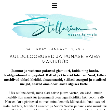
SATURDAY, JANUARY 19, 2013
KULDGLOOBUSED JA PUNASE VAIBA
MANIKÜÜR
Jaanuar ja veebruar pakuvad glamuuri, kulda ning karda.
Kuldgloobused on jagatud. Baftad ja Oscarid tulemas. Need, kellele
meeldivad uhked kleidid, aksessuaarid, stiilsed soengud ja oivalised
meigid, saavad oma doosi aasta alguses kätte.
Üks oluline detail, mida alati naiste juures vaatan, on käed - mulle
meeldib ilus maniküür ja enamasti olen tagasihoidliku laki poolt.
Sally
-
Hansen, kust pärinevad mitmed minu lemmik
küünelakid, hoolitses sel
aastal
Adele`i, Jennifer Lawrence ja
Naomi Wattsi punase vaiba maniküüri