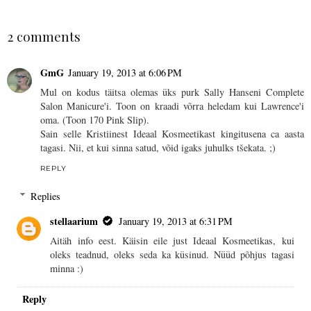
SHARE
2 comments
GmG
January 19, 2013 at 6:06 PM
Mul on kodus täitsa olemas üks purk Sally Hanseni Complete
Salon Manicure'i. Toon on kraadi võrra heledam kui Lawrence'i
oma. (Toon 170 Pink Slip).
Sain selle Kristiinest Ideaal Kosmeetikast kingitusena ca aasta
tagasi. Nii, et kui sinna satud, võid igaks juhulks tšekata. ;)
REPLY
Replies
stellaarium
January 19, 2013 at 6:31 PM
Aitäh info eest. Käisin eile just Ideaal Kosmeetikas, kui
oleks teadnud, oleks seda ka küsinud. Nüüd põhjus tagasi
minna :)
Reply