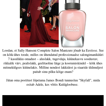
Loodan, et Sally Hanseni Complete Salon Manicure jõuab ka Eestisse. See
on kõik-ühes toode, milles on ühendatud professionaalse salongimaniküüri
7 kasulikku omadust – aluslakk, tugevdaja, küünekasvu soodustav,
rikkalik värv, pealislakk, geelitaoline läige ja koorumiskindel – kõik ühes
mitmekülgses küünelakis. Milline nendest lakkidest ja staaride üldmuljest
paitab sinu pilku kõige enam?
Jätan oma postitust lõpetama James Bondi tunnusluu "Skyfall", mida
esitab Adele, kes võitis Kuldgloobuse.