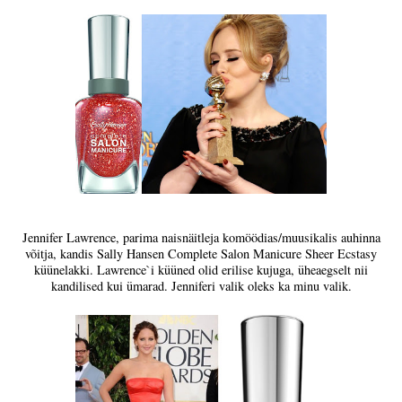
Jennifer Lawrence, parima naisnäitleja komöödias/muusikalis auhinna
võitja, kandis Sally Hansen Complete Salon Manicure Sheer Ecstasy
küünelakki. Lawrence`i küüned olid erilise kujuga, üheaegselt nii
kandilised kui ümarad. Jenniferi valik oleks ka minu valik.