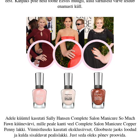
eest. Kahjuks pole neid toone Eestis müügil, kuid sarnaseid värve leidub
enamasti küll.
Adele küüntel kasutati Sally Hansen Complete Salon Manicure So Much
Fawn küünevärvi, mille peale kanti veel Complete Salon Manicure Copper
Penny lakki. Viimistluseks kasutati eksklusiivset, Gloobuste jaoks loodud
ja kulda sisaldavat pealislakki. Just seda oleks põnev proovida.