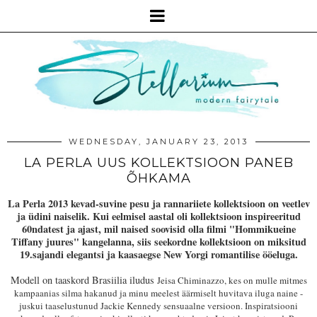
WEDNESDAY, JANUARY 23, 2013
LA PERLA UUS KOLLEKTSIOON PANEB
ÕHKAMA
La Perla 2013 kevad-suvine pesu ja rannariiete kollektsioon on veetlev
ja üdini naiselik. Kui eelmisel aastal oli kollektsioon inspireeritud
60ndatest ja ajast, mil naised soovisid olla filmi "Hommikueine
Tiffany juures" kangelanna, siis seekordne kollektsioon on miksitud
19.sajandi elegantsi ja kaasaegse
New Yorgi romantilise ööeluga.
Modell on taaskord Brasiilia iludus
Jeisa Chiminazzo
, kes
on
mulle mitmes
kampaanias silma hakanud ja minu meelest
äärmiselt huvitava iluga
naine
-
jusk
u
i
taaselustunud Jackie Kenned
y sensuaalne versioon. Inspiratsiooni