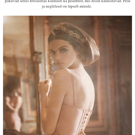
pakuvad
selles fotoseerias
kind
lasti ka peaehted, mis Jeisat kaunist
avad
.
P
esu
ja
negližeed on
täpselt minule
.