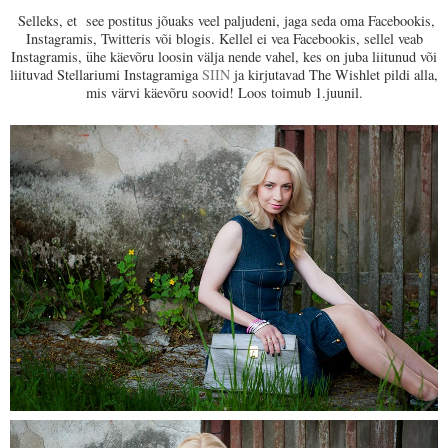
Selleks, et see postitus jõuaks veel paljudeni, jaga seda oma Facebookis,
Instagramis, Twitteris või blogis. Kellel ei vea Facebookis, sellel veab
Instagramis, ühe käevõru loosin välja nende vahel, kes on juba liitunud või
liituvad Stellariumi Instagramiga
SIIN
ja kirjutavad The Wishlet pildi alla,
mis värvi käevõru soovid! Loos toimub 1.juunil.