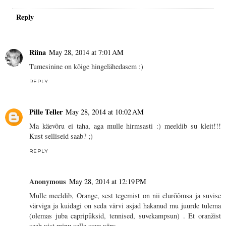
Reply
Riina
May 28, 2014 at 7:01 AM
Tumesinine on kõige hingelähedasem :)
REPLY
Pille Teller
May 28, 2014 at 10:02 AM
Ma käevõru ei taha, aga mulle hirmsasti :) meeldib su kleit!!!
Kust selliseid saab? ;)
REPLY
Anonymous
May 28, 2014 at 12:19 PM
Mulle meeldib, Orange, sest tegemist on nii elurõõmsa ja suvise
värviga ja kuidagi on seda värvi asjad hakanud mu juurde tulema
(olemas juba capripüksid, tennised, suvekampsun) . Et oranžist
saab vist minu selle suve värv.