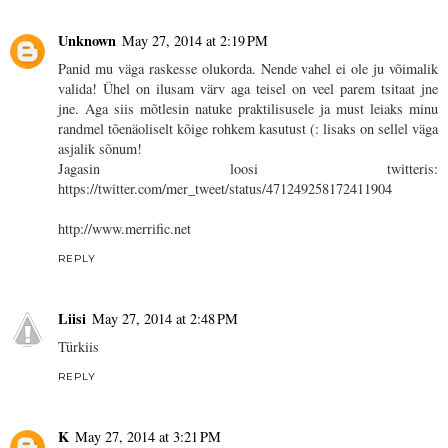
Unknown
May 27, 2014 at 2:19 PM
Panid mu väga raskesse olukorda. Nende vahel ei ole ju võimalik
valida! Ühel on ilusam värv aga teisel on veel parem tsitaat jne
jne. Aga siis mõtlesin natuke praktilisusele ja must leiaks minu
randmel tõenäoliselt kõige rohkem kasutust (: lisaks on sellel väga
asjalik sõnum!
Jagasin loosi twitteris:
https://twitter.com/mer_tweet/status/471249258172411904
http://www.merrific.net
REPLY
Liisi
May 27, 2014 at 2:48 PM
Türkiis
REPLY
K
May 27, 2014 at 3:21 PM