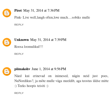
Piret
May 31, 2014 at 7:36 PM
Pink- Live well,laugh often,love much....sobiks mulle
REPLY
Unknown
May 31, 2014 at 7:39 PM
Roosa loomulikul!!!
REPLY
piimakohv
June 1, 2014 at 9:56 PM
Näed kui erinevad on inimesed, nägin neid just poes,
NuNordikus?, ja mõte mulle väga meeldib, aga teostus üldse mitte
:) Teeks hoopis teisiti :)
REPLY