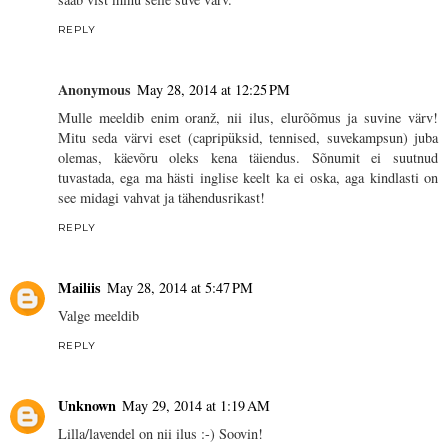
REPLY
Anonymous
May 28, 2014 at 12:25 PM
Mulle meeldib enim oranž, nii ilus, elurõõmus ja suvine värv!
Mitu seda värvi eset (capripüksid, tennised, suvekampsun) juba
olemas, käevõru oleks kena täiendus. Sõnumit ei suutnud
tuvastada, ega ma hästi inglise keelt ka ei oska, aga kindlasti on
see midagi vahvat ja tähendusrikast!
REPLY
Mailiis
May 28, 2014 at 5:47 PM
Valge meeldib
REPLY
Unknown
May 29, 2014 at 1:19 AM
Lilla/lavendel on nii ilus :-) Soovin!