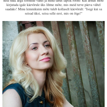
neid tükk aega sõrmede vahel ja mind tabas lapsik rõõm! Kui armas mõte
kirjutada igale käevõrule üks lihtne mõte, mis meid terve päeva vältel
saadaks! Minu lemmikuim mõte tuleb kollaselt käevõrult: "Isegi kui sa
seisad üksi, seisa selle eest, mis on õige!"