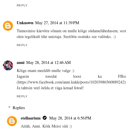
REPLY
Unknown
May 27, 2014 at 11:39 PM
Tumesinise käevõru sõnum on mulle kõige südamelähedasem, sest
olen tegelikult tihe unistaja. Seetõttu osutuks see valituks. :)
REPLY
anni
May 28, 2014 at 12:46 AM
Kõige enam meeldib mulle valge :)
Jagasin toredat loosi ka FBis
(https://www.facebook.com/anni.kukk/posts/10203986560889242)
Ja tahtsin veel öelda et väga kenad fotod!
REPLY
Replies
stellaarium
May 28, 2014 at 6:56 PM
Aitäh, Anni. Kõik Meisi süü :)