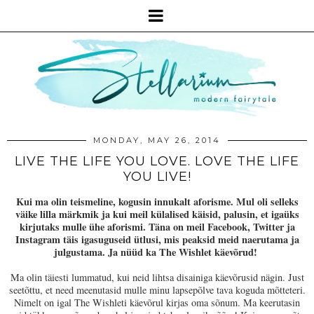
MONDAY, MAY 26, 2014
LIVE THE LIFE YOU LOVE. LOVE THE LIFE
YOU LIVE!
Kui ma olin teismeline, kogusin innukalt aforisme. Mul oli selleks
väike lilla märkmik ja kui meil külalised käisid, palusin, et igaüks
kirjutaks mulle ühe aforismi. Täna on meil Facebook, Twitter ja
Instagram täis igasuguseid ütlusi, mis peaksid meid naerutama ja
julgustama. Ja nüüd ka The Wishlet käevõrud!
Ma olin täiesti lummatud, kui neid lihtsa disainiga käevõrusid nägin. Just
seetõttu, et need meenutasid mulle minu lapsepõlve tava koguda mõtteteri.
Nimelt on igal The Wishleti käevõrul kirjas oma sõnum. Ma keerutasin