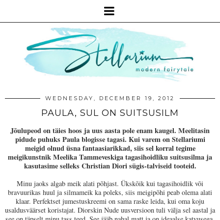
WEDNESDAY, DECEMBER 19, 2012
PAULA, SUL ON SUITSUSILM
Jõulupeod on täies hoos ja uus aasta pole enam kaugel. Meelitasin
pidude puhuks Paula blogisse tagasi. Kui varem on Stellariumi
meigid olnud üsna fantaasiarikkad, siis sel korral tegime
meigikunstnik Meelika Tammeveskiga tagasihoidliku suitsusilma ja
kasutasime selleks Christian Diori sügis-talviseid tooteid.
Minu jaoks algab meik alati põhjast. Ükskõik kui tagasihoidlik või
bravuurikas huul ja silmameik ka poleks, siis meigipõhi peab olema alati
klaar. Perfektset jumestuskreemi on sama raske leida, kui oma koju
usaldusväärset koristajat. Diorskin Nude uusversioon tuli välja sel aastal ja
see on täpselt minu tass teed. See jääb nahal matt ja on ideaalse katvusega.