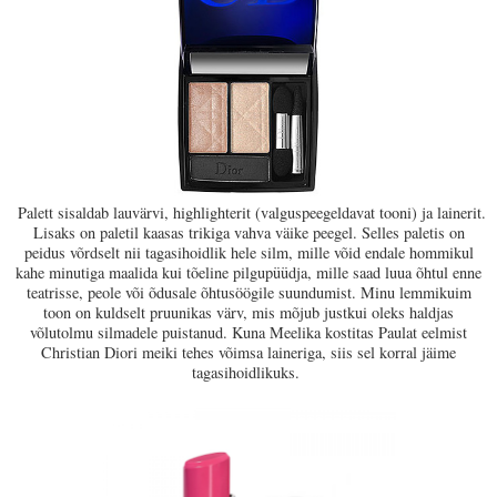
Palett sisaldab lauvärvi, highlighterit (valguspeegeldavat tooni) ja lainerit.
Lisaks on paletil kaasas trikiga vahva väike peegel. Selles paletis on
peidus võrdselt nii tagasihoidlik hele silm, mille võid endale hommikul
kahe minutiga maalida kui tõeline pilgupüüdja, mille saad luua õhtul enne
teatrisse, peole või õdusale õhtusöögile suundumist. Minu lemmikuim
toon on kuldselt pruunikas värv, mis mõjub justkui oleks haldjas
võlutolmu silmadele puistanud. Kuna Meelika kostitas Paulat eelmist
Christian Diori meiki tehes võimsa lainer
iga, siis sel korral jäime
tagasihoidlikuks.