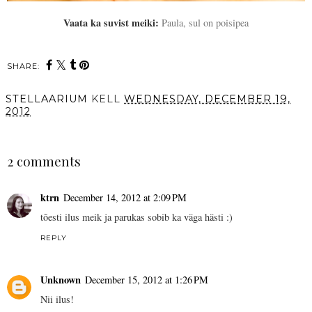
Vaata ka suvist meiki:
Paula, sul on poisipea
SHARE:
STELLAARIUM
KELL
WEDNESDAY, DECEMBER 19,
2012
SHARE
2 comments
ktrn
December 14, 2012 at 2:09 PM
tõesti ilus meik ja parukas sobib ka väga hästi :)
REPLY
Unknown
December 15, 2012 at 1:26 PM
Nii ilus!