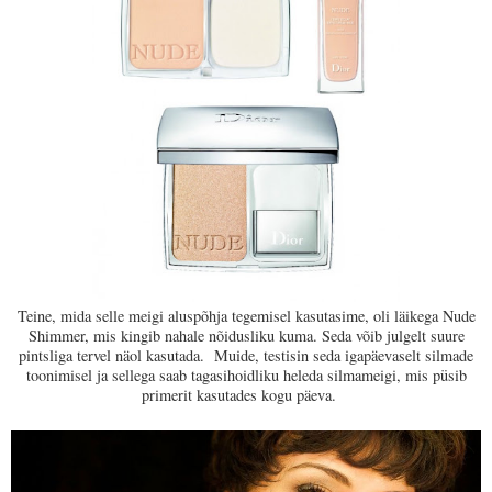
Teine, mida selle meigi aluspõhja tegemisel kasutasime, oli läikega Nude
Shimmer, mis kingib nahale nõidusliku kuma. Seda võib julgelt suure
pintsliga tervel näol kasutada. Muide, testisin seda igapäevaselt silmade
toonimisel ja sellega saab tagasihoidliku heleda silmameigi, mis püsib
primerit kasutades kogu päeva.