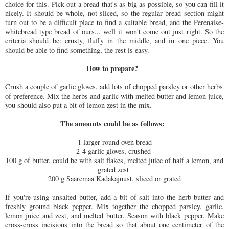
choice for this. Pick out a bread that's as big as possible, so you can fill it
nicely. It should be whole, not sliced, so the regular bread section might
turn out to be a difficult place to find a suitable bread, and the Perenaise-
whitebread type bread of ours... well it won't come out just right. So the
criteria should be: crusty, fluffy in the middle, and in one piece. You
should be able to find something, the rest is easy.
How to prepare?
Crush a couple of garlic gloves, add lots of chopped parsley or other herbs
of preference. Mix the herbs and garlic with melted butter and lemon juice,
you should also put a bit of lemon zest in the mix.
The amounts could be as follows:
1 larger round oven bread
2-4 garlic gloves, crushed
100 g of butter, could be with salt flakes, melted juice of half a lemon, and
grated zest
200 g Saaremaa Kadakajuust, sliced or grated
If you're using unsalted butter, add a bit of salt into the herb butter and
freshly ground black pepper. Mix together the chopped parsley, garlic,
lemon juice and zest, and melted butter. Season with black pepper. Make
cross-cross incisions into the bread so that about one centimeter of the