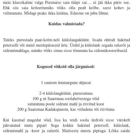
meie klassikaline valge Perenaise saia tüüpi sai.... ei jää ikka päris see.
Ehk siis saia kriteeriumiks võiks olla pealt krõbe, seest kohev ja
viilutamata. Midagi peaks ikka leidma. Edasine on juba lihtne.
Kuidas valmistada?
Tuleks purustada paar-kolm-neli küüslauguküünt, lisada ohtralt hakitud
peterselli või muid meelepäraseid ürte. Ürdid ja küüslauk segada sulavõi ja
sidrunimahlaga, natuke võiks sinna sisse tõmmata ka sidrunikooreribasid.
Kogused võiksid olla järgmised:
1 suurem ümmargune ahjusai
2-4 küüslaugküünt, purustatuna
100 g nt Saaremaa soolahelvestega võid
sulatatuna poole sidruni mahl ja riivitud koor
200 g Saaremaa Kadakajuustu, kas viiludena või riivituna
Kui kasutad magedat võid, lisa ka veidi soola ürdivõi sisse värskelt
jahvatatud muta pipart Sega kokku hakitud petersell, küüslauk,
sidrunimahl ja -koor ja sulavõi. Maitsesta musta pipraga. Lõika saiale