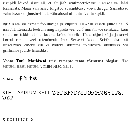
ristipidi lõiked sisse nii, et alt jääb sentimeetri-paari ulatuses sai lahti
lõikamata. Määri saia sisse lõigatud süvenditesse või-ürdisegu. Samadesse
vahedesse säti juustuviilud, võimalusel nii ühte- kui teistpidi.
NB!
Kata sai esmalt fooliumiga ja küpseta 180-200 kraadi juures ca 15
minutit. Eemalda foolium ning küpseta veel ca 5 minutit või senikaua, kuni
saiale on tekkinud ilus kuldne krõbe koorik. Tõsta ahjust välja ja soovi
korral raputa veel täiendavalt ürte. Serveeri kohe. Sobib hästi nii
iseseisvaks eineks kui ka näiteks suurema toidukorra alustuseks või
grillimise juurde lisandiks.
Vaata
Tuuli Mathiseni
teisi retsepte tema võrratust blogist
"Ise
tehtud, hästi tehtud"
, mille leiad
SIIT
.
SHARE:
STELLAARIUM
KELL
WEDNESDAY, DECEMBER 28,
2022
SHARE
5 comments