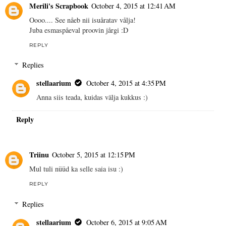
Merili's Scrapbook
October 4, 2015 at 12:41 AM
Oooo.... See nåeb nii isuåratav vålja!
Juba esmaspåeval proovin jårgi :D
REPLY
Replies
stellaarium
October 4, 2015 at 4:35 PM
Anna siis teada, kuidas välja kukkus :)
Reply
Triinu
October 5, 2015 at 12:15 PM
Mul tuli nüüd ka selle saia isu :)
REPLY
Replies
stellaarium
October 6, 2015 at 9:05 AM