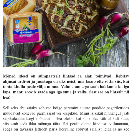
Mõned ideed on sümpaatselt lihtsad ja alati toimivad. Rebitav
ahjusai ürdivõi ja juustuga on üks neist, mis tasub ette võtta siis, kui
tahta kindla peale välja minna. Valmistamisega saab hakkama ka iga
laps, manti soovib saada aga iga suur ja väike. Sest see on lihtsalt nii
hea!
Selliseks ahjusaiaks sobivad kõige paremini suurte poodide pagarilettides
müüdavad kohevad pärmisaiad või -sepikud. Minu isikikul hinnangul jääb
sepikulaadne isegi mõnusam. Hea oleks, kui sai oleks võimalikult suur,
siis saab seda ikka mõnuga täita. Sai peaks olema kindlasti viilutamata,
seega on tavasaia lettidelt päris keeruline sobivat saialist leida ja no see