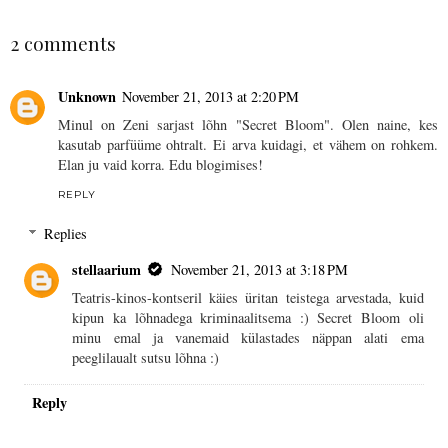
SHARE
2 comments
Unknown
November 21, 2013 at 2:20 PM
Minul on Zeni sarjast lõhn "Secret Bloom". Olen naine, kes
kasutab parfüüme ohtralt. Ei arva kuidagi, et vähem on rohkem.
Elan ju vaid korra. Edu blogimises!
REPLY
Replies
stellaarium
November 21, 2013 at 3:18 PM
Teatris-kinos-kontseril käies üritan teistega arvestada, kuid
kipun ka lõhnadega kriminaalitsema :) Secret Bloom oli
minu emal ja vanemaid külastades näppan alati ema
peeglilaualt sutsu lõhna :)
Reply