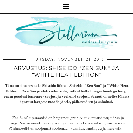
THURSDAY, NOVEMBER 21, 2013
ARVUSTUS: SHISEIDO "ZEN SUN" JA
"WHITE HEAT EDITION"
Täna on sinu ees kaks Shiseido lõhna - Shiseido "Zen Sun" ja "White Heat
Edition". Zen Sun peidab endas seda, millest hallide sügisilmadega kõige
enam puudust tunneme - soojust ja veelkord soojust. Samuti on selles lõhnas
igatsust kaugete maade järele, päikesetõusu ja saladusi.
"
Zen Suni" tipunoodid on bergamot, greip, virsik, mustsõstar, sidrun ja
mango. Südamenootides sirguvad gardeenia ja kirsi õied ning sinine roos.
Põhjanoodid on soojemast soojemad - vaarikas, sandlipuu ja merevaik.