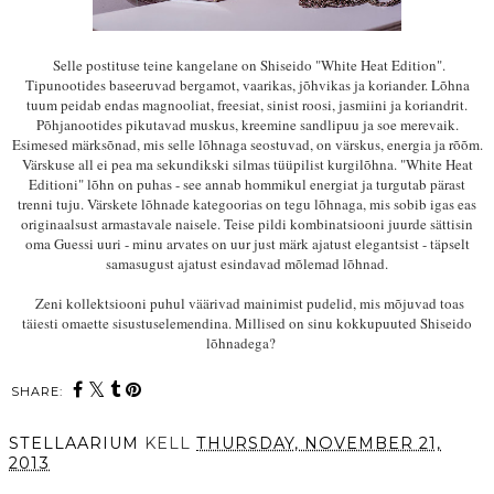
Selle postituse teine kangelane on Shiseido "White Heat Edition".
Tipunootides baseeruvad bergamot, vaarikas, jõhvikas ja koriander. Lõhna
tuum peidab endas magnooliat, freesiat, sinist roosi, jasmiini ja koriandrit.
Põhjanootides pikutavad muskus, kreemine sandlipuu ja soe merevaik.
Esimesed märksõnad, mis selle lõhnaga seostuvad, on värskus, energia ja rõõm.
Värskuse all ei pea ma sekundikski silmas tüüpilist kurgilõhna.
"White Heat
Editioni"
lõhn on puhas - see annab hommikul energiat ja turgutab pärast
trenni tuju. Värskete lõhnade kategoorias on tegu lõhnaga, mis sobib igas eas
originaalsust armastavale naisele. Teise pildi kombinatsiooni juurde sättisin
oma Guessi uuri - minu arvates on uur just märk ajatust elegantsist - täpselt
samasugust ajatust esindavad mõlemad lõhnad.
Zeni kollektsiooni puhul väärivad mainimist pudelid, mis mõjuvad toas
täiesti omaette sisustuselemendina. Millised on sinu kokkupuuted Shiseido
lõhnadega?
SHARE:
STELLAARIUM
KELL
THURSDAY, NOVEMBER 21,
2013