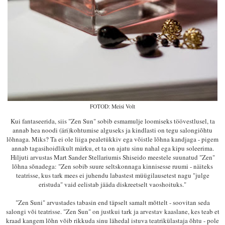
FOTOD: Meisi Volt
Kui fantaseerida, siis "Zen Sun" sobib esmamulje loomiseks töövestlusel, ta
annab hea noodi (äri)kohtumise alguseks ja kindlasti on tegu salongiõhtu
lõhnaga. Miks? Ta ei ole liiga pealetükkiv ega võistle lõhna kandjaga - pigem
annab tagasihoidlikult märku, et ta on ajatu sinu nahal ega kipu soleerima.
Hiljuti arvustas Mart Sander Stellariumis Shiseido meestele suunatud "Zen"
lõhna sõnadega: "Zen sobib suure seltskonnaga kinnisesse ruumi - näiteks
teatrisse, kus tark mees ei juhendu labastest müügilausetest nagu "julge
eristuda" vaid eelistab jääda diskreetselt vaoshoituks."
"Zen Suni" arvustades tabasin end täpselt samalt mõttelt - soovitan seda
salongi või teatrisse. "Zen Sun" on justkui tark ja arvestav kaaslane, kes teab et
kraad kangem lõhn võib rikkuda sinu lähedal istuva teatrikülastaja õhtu - pole