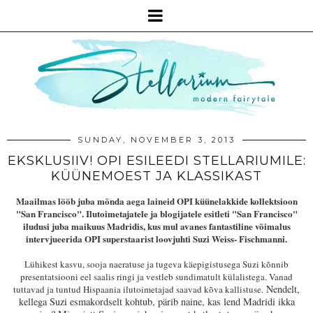
SUNDAY, NOVEMBER 3, 2013
EKSKLUSIIV! OPI ESILEEDI STELLARIUMILE:
KÜÜNEMOEST JA KLASSIKAST
Maailmas lööb juba mõnda aega laineid OPI küünelakkide kollektsioon
"San Francisco". Ilutoimetajatele ja blogijatele esitleti
"San Francisco"
iludusi
juba maikuus Madridis, kus mul avanes fantastiline võimalus
intervjueerida OPI superstaarist loovjuhti
Suzi Weiss- Fischmanni.
Lühikest kasvu, sooja naeratuse ja tugeva käepigistusega Suzi kõnnib
presentatsiooni eel saalis ringi ja vestleb sundimatult külalistega. Vanad
Nendelt,
tuttavad ja tuntud Hispaania ilutoimetajad saavad kõva kallistuse.
kellega Suzi esmakordselt kohtub, pärib naine, kas lend Madridi ikka