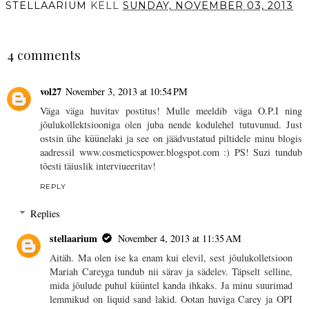
STELLAARIUM
KELL
SUNDAY, NOVEMBER 03, 2013
SHARE
4 comments
vol27
November 3, 2013 at 10:54 PM
Väga väga huvitav postitus! Mulle meeldib väga O.P.I ning
jõulukollektsiooniga olen juba nende kodulehel tutuvunud. Just
ostsin ühe küünelaki ja see on jäädvustatud piltidele minu blogis
aadressil www.cosmeticspower.blogspot.com :) PS! Suzi tundub
tõesti täiuslik interviueeritav!
REPLY
Replies
stellaarium
November 4, 2013 at 11:35 AM
Aitäh. Ma olen ise ka enam kui elevil, sest jõulukolletsioon
Mariah Careyga tundub nii särav ja sädelev. Täpselt selline,
mida jõulude puhul küüntel kanda ihkaks. Ja minu suurimad
lemmikud on liquid sand lakid. Ootan huviga Carey ja OPI