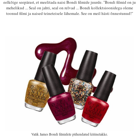
eelkõige seepärast, et meelitada naisi Bondi filmide juurde. "Bondi filmid on ju
mehelikud ... Seal on jahti, seal on relvad ... Bondi kollektsioonidega oleme
toonud filmi ja naised teineteisele lähemale. See on meil hästi õnnestunud!"
Valik James Bondi filmidele pühendatud küünelakke.