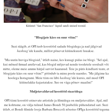
Küüntel "San Francisco" liquid sandi sinised toonid.
"Blogijate käes on suur võim!"
Suzi räägib, et OPI teeb koostööd sadade blogidega ja nad jälgivad
hashtag
`ide kaudu, millist põnevat küünekunsti luuakse.
"Ma uurin huviga blogisid," ütleb naine, kes kunagi pidas ise blogi. "Sel ajal,
kui mõned firmad arutlevad, kas blogid mõjuvad nende toodetele soodsalt või
mitte, oleme meie ammu härjal sarvist haaranud. Teie ju päris kindlasti teate, et
blogijate käes on suur võim?" pöördub ta minu poole naerdes. "Me jälgime ka
hoolega Instagrami. Meie tiim on läbi
hashtag`
ide kursis, mil moel OPI
küünelakke kajastatakse. See on väga põnev maailm!"
Muljetavaldavad koostööd staaridega
OPI tiimi koostöö erinevate artistide ja filmidega on muljetavaldav. Ajal, mil
me kohtume, on välja tulnud James Bondi 50.juubelile pühendatud sari.
Suzi
ütleb, et Bondi filmide looja Barbara Broccoli nõustus OPIga koostööd tegema