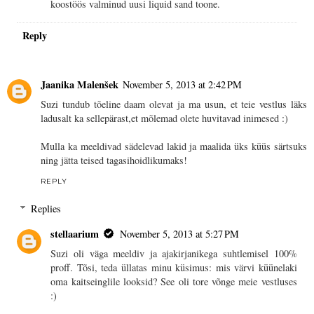
koostöös valminud uusi liquid sand toone.
Reply
Jaanika Malenšek
November 5, 2013 at 2:42 PM
Suzi tundub tõeline daam olevat ja ma usun, et teie vestlus läks
ladusalt ka sellepärast,et mõlemad olete huvitavad inimesed :)
Mulla ka meeldivad sädelevad lakid ja maalida üks küüs särtsuks
ning jätta teised tagasihoidlikumaks!
REPLY
Replies
stellaarium
November 5, 2013 at 5:27 PM
Suzi oli väga meeldiv ja ajakirjanikega suhtlemisel 100%
proff. Tõsi, teda üllatas minu küsimus: mis värvi küünelaki
oma kaitseinglile looksid? See oli tore võnge meie vestluses
:)