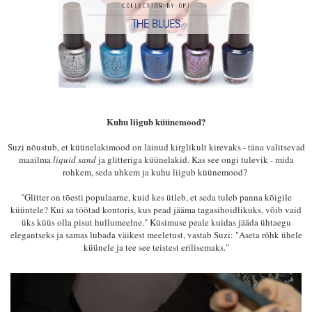
Kuhu liigub küünemood?
Suzi nõustub, et küünelakimood on läinud kirglikult kirevaks - täna valitsevad
maailma
liquid sand
ja glitteriga küünelakid. Kas see ongi tulevik - mida
rohkem, seda uhkem ja kuhu liigub küünemood?
"Glitter on tõesti populaarne, kuid kes ütleb, et seda tuleb panna kõigile
küüntele? Kui sa töötad kontoris, kus pead jääma tagasihoidlikuks, võib vaid
üks küüs olla pisut hullumeelne." Küsimuse peale kuidas jääda ühtaegu
elegantseks ja samas lubada väikest meeletust, vastab Suzi: "Aseta rõhk ühele
küünele ja tee see teistest erilisemaks."