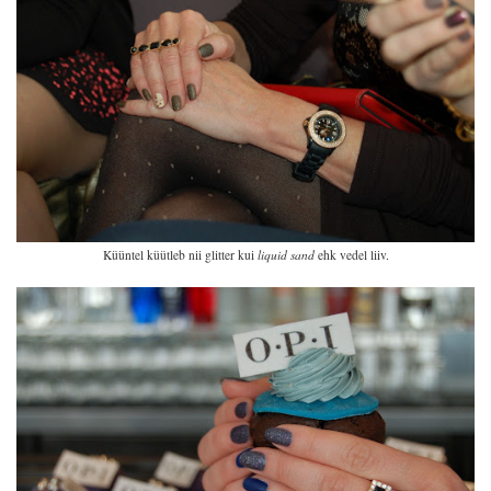
Küüntel küütleb nii glitter kui
liquid sand
ehk vedel liiv.