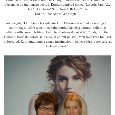
juba ammu küünelt maha võetud. Kuidas sünnivad nimed "
Lincoln Park After
Dark", "OPI Nein! Nein! Nein! OK Fine!" või
"
Did You 'ear About Van Gogh?"?
Suzi räägib, et kui küünelakkide uus kollektsioon on seotud mõne riigi või
suurlinnaga, tellib tema tiim, kuhu kuulub kaheksa inimest, selle riigi
traditsioonilisi roogi. Näiteks, kui mõeldi nimesid aastal 2012 valgust näinud
Hollandi kollektsioonile, leidus laual ohtralt juustu. "Meil toimuvad tõelised
toiduorgiad. Koos einestamine annab inspiratsiooni ja hea söögi juures tulevad
ka head nimed."