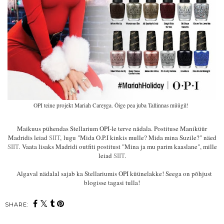
OPI teine projekt Mariah Careyga. Õige pea juba Tallinnas müügil!
Maikuus pühendas Stellarium OPI-le terve nädala. Postituse Maniküür
Madridis leiad
SIIT
, lugu "Mida O.P.I kinkis mulle? Mida mina Suzile?" näed
SIIT
. Vaata lisaks Madridi outfiti postitust "Mina ja mu parim kaaslane", mille
leiad
SIIT
.
Algaval nädalal sajab ka Stellariumis OPI küünelakke! Seega on põhjust
blogisse tagasi tulla!
SHARE: