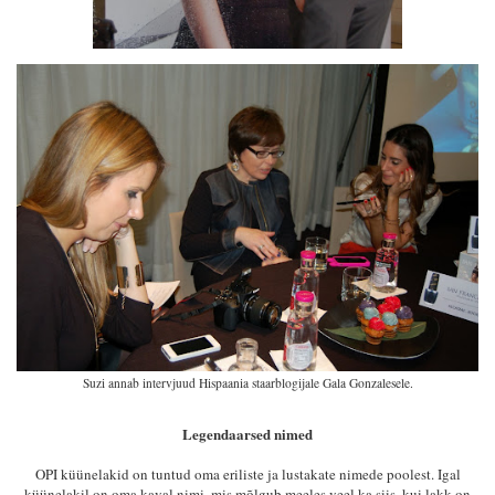
Suzi annab intervjuud Hispaania staarblogijale Gala Gonzalesele.
Legendaarsed nimed
OPI küünelakid on tuntud oma eriliste ja lustakate nimede poolest. Igal
küünelakil on oma kaval nimi, mis mõlgub meeles veel ka siis, kui lakk on