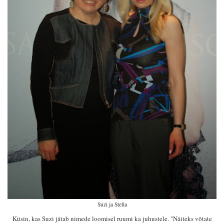
Suzi ja Stella
Küsin, kas Suzi jätab nimede loomisel ruumi ka juhustele. "Näiteks võtate