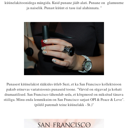
küünelakitoonidega mängida. Kuid punane jääb alati. Punane on glamuurne
ja naiselik. Punast küünt ei tasu iial alahinnata. "
Punasest küünelakist rääkides ütleb Suzi, et ka
San Francisco kollektsioon
pakub erinevas variatsioonis punaseid toone. "Värvid on sügavad ja kohati
dramaatilised. San Francisco tähendab seda, et kõrgmood on miksitud tänava
stiiliga. Minu enda lemmikuim on San Francisco sarjast OPI & Peace & Love".
(pildil paremalt teine küünelakk - St.)"