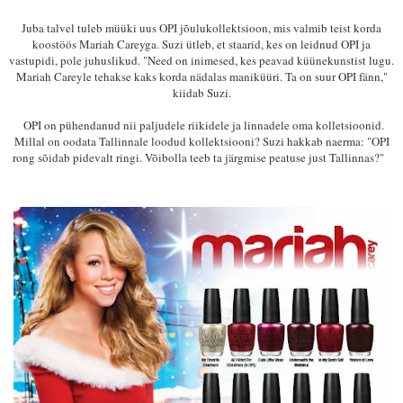
Juba talvel tuleb müüki uus OPI jõulukollektsioon, mis valmib teist korda
koostöös Mariah Careyga. Suzi ütleb, et staarid, kes on leidnud OPI ja
vastupidi, pole juhuslikud. "Need on inimesed, kes peavad küünekunstist lugu.
Mariah Careyle tehakse kaks korda nädalas maniküüri. Ta on suur OPI fänn,"
kiidab Suzi.
OPI on pühendanud nii paljudele riikidele ja linnadele oma kolletsioonid.
Millal on oodata Tallinnale loodud kollektsiooni? Suzi hakkab naerma: "OPI
rong sõidab pidevalt ringi. Võibolla teeb ta järgmise peatuse just Tallinnas?"