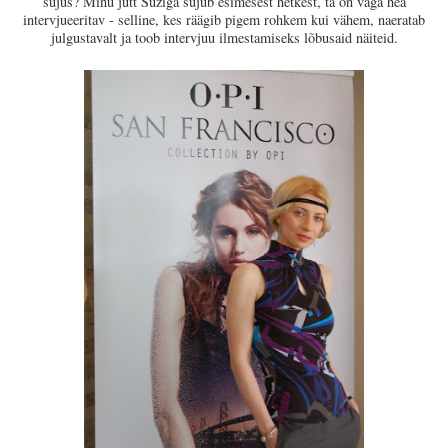
sujus? Minu jutt Suziga sujub esimesest hetkest, ta on väga hea
intervjueeritav - selline, kes räägib pigem rohkem kui vähem, naeratab
julgustavalt ja toob intervjuu ilmestamiseks lõbusaid näiteid.