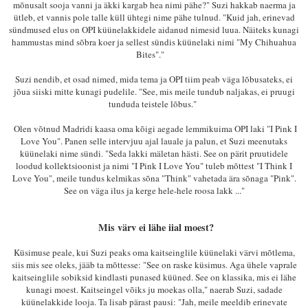
mõnusalt sooja vanni ja äkki kargab hea nimi pähe?" Suzi hakkab naerma ja
ütleb, et vannis pole talle küll ühtegi nime pähe tulnud. "Kuid jah, erinevad
sündmused elus on OPI küünelakkidele aidanud nimesid luua. Näiteks kunagi
hammustas mind sõbra koer ja sellest sündis küünelaki nimi "
My Chihuahua
Bites"."
Suzi nendib, et osad nimed, mida tema ja OPI tiim peab väga lõbusateks, ei
jõua siiski mitte kunagi pudelile. "See, mis meile tundub naljakas, ei pruugi
tunduda teistele lõbus."
Olen võtnud Madridi kaasa oma kõigi aegade lemmikuima OPI laki "I Pink I
Love You". Panen selle intervjuu ajal lauale ja palun, et Suzi meenutaks
küünelaki nime sündi. "Seda lakki mäletan hästi. See on pärit pruutidele
loodud kollektsioonist ja nimi "I Pink I Love You" tuleb mõttest "I Think I
Love You", meile tundus kelmikas sõna "Think" vahetada ära sõnaga "Pink".
See on väga ilus ja kerge hele-hele roosa lakk ..."
Mis värv ei lähe iial moest?
Küsimuse peale, kui Suzi peaks oma kaitseinglile küünelaki värvi mõtlema,
siis mis see oleks, jääb ta mõttesse: "See on raske küsimus. Aga ühele vaprale
kaitseinglile sobiksid kindlasti punased küüned. See on klassika, mis ei lähe
kunagi moest. Kaitseingel võiks ju moekas olla," naerab Suzi, sadade
küünelakkide looja. Ta lisab pärast pausi: "Jah, meile meeldib erinevate