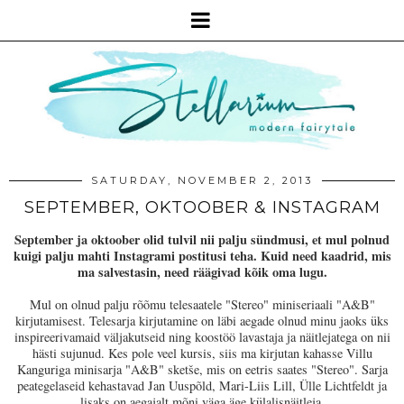
SATURDAY, NOVEMBER 2, 2013
SEPTEMBER, OKTOOBER & INSTAGRAM
September ja oktoober olid tulvil nii palju sündmusi, et mul polnud
kuigi palju mahti Instagrami postitusi teha. Kuid need kaadrid, mis
ma salvestasin, need räägivad kõik oma lugu.
Mul on olnud palju rõõmu telesaatele "Stereo" miniseriaali "A&B"
kirjutamisest.
Telesarja kirjutamine on läbi aegade olnud minu jaoks üks
inspireerivamaid väljakutseid ning koostöö lavastaja ja näitlejatega on nii
hästi sujunud. Kes pole veel kursis, siis ma kirjutan kahasse Villu
Kanguriga minisarja "A&B" sketše, mis on eetris saates "Stereo". Sarja
peategelaseid kehastavad Jan Uuspõld, Mari-Liis Lill, Ülle Lichtfeldt ja
lisaks on aegajalt mõni väga äge külalisnäitleja.