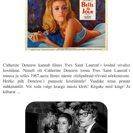
Catherine Deneuve kannab filmis Yves Saint Laurent`i loodud oivalisi
kostüüme. Nimelt oli Catherine Deneuve toona Yves Saint Laurent`i
muusa ja selles 1967.aasta filmis näeme stiilipuhtaid rõivaid nõrkemiseni.
Heitke pilk Deneuve`i punasele kostüümile! Vaadake tema pruuni
nahkmantlit. Või seda valge kraega musta kleiti! Kiigake neid kingi! Ja
kübarat ...