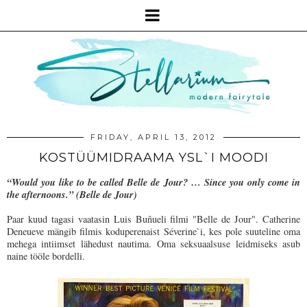
FRIDAY, APRIL 13, 2012
KOSTÜÜMIDRAAMA YSL`I MOODI
“Would you like to be called Belle de Jour? … Since you only come in
the afternoons.” (Belle de Jour)
Paar kuud tagasi vaatasin Luis Buñueli filmi "Belle de Jour". Catherine
Deneueve mängib filmis koduperenaist Séverine`i, kes pole suuteline oma
mehega intiimset lähedust nautima. Oma seksuaalsuse leidmiseks asub
naine tööle bordelli.