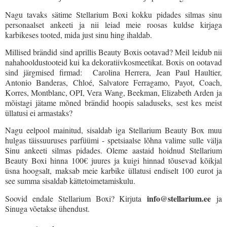
Nagu tavaks sätime Stellarium Boxi kokku pidades silmas sinu
personaalset ankeeti ja nii leiad meie roosas kuldse kirjaga
karbikeses tooted, mida just sinu hing ihaldab.
Millised brändid sind aprillis Beauty Boxis ootavad? Meil leidub nii
nahahooldustooteid kui ka dekoratiivkosmeetikat. Boxis on ootavad
sind järgmised firmad: Carolina Herrera, Jean Paul Haultier,
Antonio Banderas, Chloé, Salvatore Ferragamo, Payot, Coach,
Korres, Montblanc, OPI, Vera Wang, Beekman, Elizabeth Arden ja
mõistagi jätame mõned brändid hoopis saladuseks, sest kes meist
üllatusi ei armastaks?
Nagu eelpool mainitud, sisaldab iga Stellarium Beauty Box muu
hulgas täissuuruses parfüümi - spetsiaalse lõhna valime sulle välja
Sinu ankeeti silmas pidades. Oleme aastaid hoidnud Stellarium
Beauty Boxi hinna 100€ juures ja kuigi hinnad tõusevad kõikjal
üsna hoogsalt, maksab meie karbike üllatusi endiselt 100 eurot ja
see summa sisaldab kättetoimetamiskulu.
info@stellarium.ee
Soovid endale Stellarium Boxi? Kirjuta
ja
Sinuga võetakse ühendust.