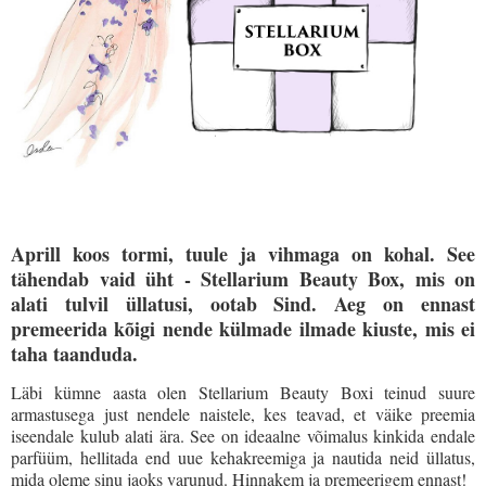
Aprill koos tormi, tuule ja vihmaga on kohal. See
tähendab vaid üht - Stellarium Beauty Box, mis on
alati tulvil üllatusi, ootab Sind. Aeg on ennast
premeerida kõigi nende külmade ilmade kiuste, mis ei
taha taanduda.
Läbi kümne aasta olen Stellarium Beauty Boxi teinud suure
armastusega just nendele naistele, kes teavad, et väike preemia
iseendale kulub alati ära. See on ideaalne võimalus kinkida endale
parfüüm, hellitada end uue kehakreemiga ja nautida neid üllatus,
mida oleme sinu jaoks varunud. Hinnakem ja premeerigem ennast!