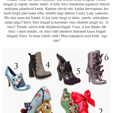
kingad ja saapad, tundus mulle, et kõik Alice Imedemaa tegelased võiksid
neidsamu jalanõusid kanda. Kujutan elavalt ette, kuidas hertsoginna, kes
laseb kõigil päid maha võtta, kõnnib ringi uhketes Lucky Lady saabastes.
Ma olen enam kui kindel, et kui mitte keegi ei näeks, paneks märtsijänes
salaja jalga Cherry Deer kingad ja keerutaks oma sabatutti peegli ees. Ja
Alice? Temale valisin kõik ülejäänud kingad. Usun, et kui lõpuks õde
Alice`i unest ärataks, on Alice talle unenäost haaranud kaasa kingad
Abigails Party. Ja minu isiklik valik? Mina kannaksin neid kõiki. Aga
sina?