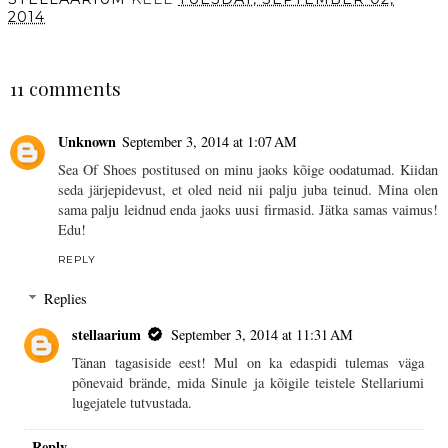
2014
SHARE
11 comments
Unknown
September 3, 2014 at 1:07 AM
Sea Of Shoes postitused on minu jaoks kõige oodatumad. Kiidan
seda järjepidevust, et oled neid nii palju juba teinud. Mina olen
sama palju leidnud enda jaoks uusi firmasid. Jätka samas vaimus!
Edu!
REPLY
Replies
stellaarium
September 3, 2014 at 11:31 AM
Tänan tagasiside eest! Mul on ka edaspidi tulemas väga
põnevaid brände, mida Sinule ja kõigile teistele Stellariumi
lugejatele tutvustada.
Reply