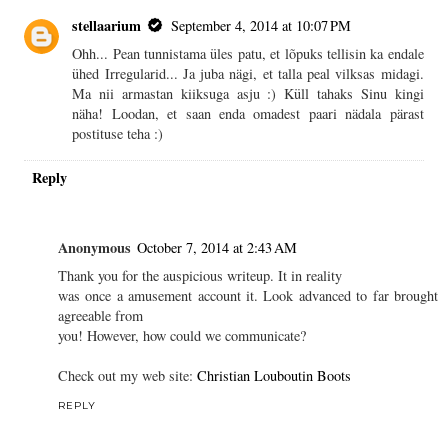
stellaarium
September 4, 2014 at 10:07 PM
Ohh... Pean tunnistama üles patu, et lõpuks tellisin ka endale
ühed Irregularid... Ja juba nägi, et talla peal vilksas midagi.
Ma nii armastan kiiksuga asju :) Küll tahaks Sinu kingi
näha! Loodan, et saan enda omadest paari nädala pärast
postituse teha :)
Reply
Anonymous
October 7, 2014 at 2:43 AM
Thank you for the auspicious writeup. It in reality
was once a amusement account it. Look advanced to far brought
agreeable from
you! However, how could we communicate?
Check out my web site:
Christian Louboutin Boots
REPLY