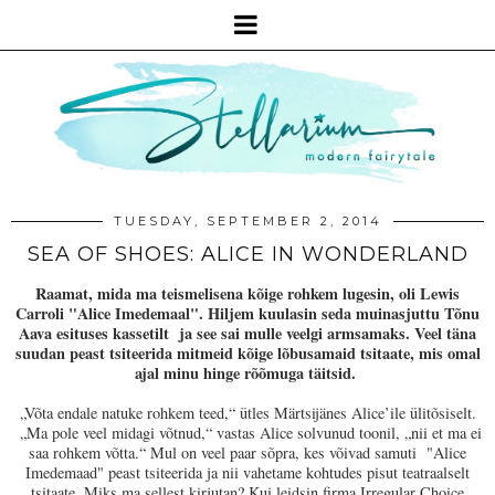
TUESDAY, SEPTEMBER 2, 2014
SEA OF SHOES: ALICE IN WONDERLAND
Raamat, mida ma teismelisena kõige rohkem lugesin, oli Lewis
Carroli "Alice Imedemaal". Hiljem kuulasin seda muinasjuttu Tõnu
Aava esituses kassetilt ja see sai mulle veelgi armsamaks. Veel täna
suudan peast tsiteerida mitmeid kõige lõbusamaid tsitaate, mis omal
ajal minu hinge rõõmuga täitsid.
„Võta endale natuke rohkem teed,“ ütles Märtsijänes Alice’ile ülitõsiselt.
„Ma pole veel midagi võtnud,“ vastas Alice solvunud toonil, „nii et ma ei
saa rohkem võtta.“ Mul on veel paar sõpra, kes võivad samuti "Alice
Imedemaad" peast tsiteerida ja nii vahetame kohtudes pisut teatraalselt
tsitaate. Miks ma sellest kirjutan? Kui leidsin firma Irregular Choice