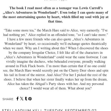
The book I read most often as a teenager was Lewis Carroll’s
„Alice's Adventures in Wonderland“. Even today I can quote many of
the most entertaining quotes by heart, which filled my soul with joy at
that time.
“Take some more tea," the March Hare said to Alice, very earnestly. "I've
had nothing yet," Alice replied in an offended tone, "so I can't take more."
I have a few more friends who can also quote „Alice’s Adventures in
Wonderland“ by heart, so occasionally we'll exchange quotes theatrically
when we meet. Why am I writing about this? When I discovered the shoes
by the company Irregular Choice, I felt like all of the characters in
„Alice’s Adventures in Wonderland“ could wear the same footwear. I can
vividly imagine the duchess, who beheaded everyone, proudly walking
around in Flick Flack boots. I’m more than certain that if no one could
see, the March Hare would secretly put on the Cherry Deer shoes and spin
his tail in front of the mirror. And Alice? For her I picked the rest of the
shoes. I believe that when her sister finally wakes her up from the dream,
Alice has taken the Abigail’s Party shoes with her. And my personal
choice? I would wear all of them. What about you?
SHARE:
STELLAARIUM
KELL
TUESDAY, SEPTEMBER 02,