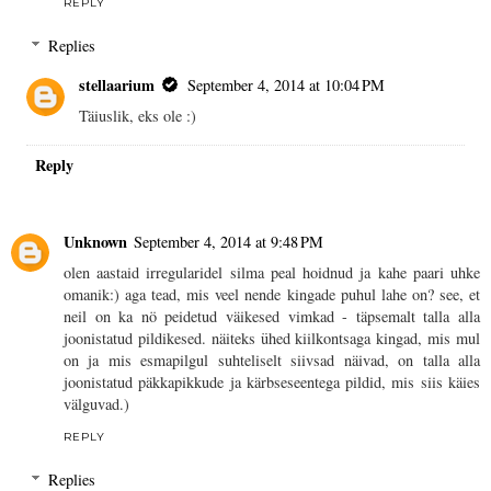
REPLY
Replies
stellaarium
September 4, 2014 at 10:04 PM
Täiuslik, eks ole :)
Reply
Unknown
September 4, 2014 at 9:48 PM
olen aastaid irregularidel silma peal hoidnud ja kahe paari uhke
omanik:) aga tead, mis veel nende kingade puhul lahe on? see, et
neil on ka nö peidetud väikesed vimkad - täpsemalt talla alla
joonistatud pildikesed. näiteks ühed kiilkontsaga kingad, mis mul
on ja mis esmapilgul suhteliselt siivsad näivad, on talla alla
joonistatud päkkapikkude ja kärbseseentega pildid, mis siis käies
välguvad.)
REPLY
Replies