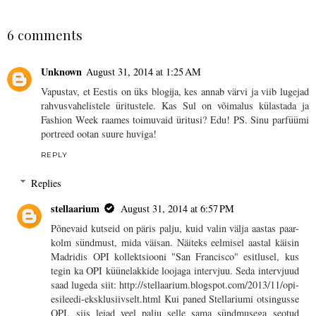
SHARE
6 comments
Unknown
August 31, 2014 at 1:25 AM
Vapustav, et Eestis on üks blogija, kes annab värvi ja viib lugejad
rahvusvahelistele üritustele. Kas Sul on võimalus külastada ja
Fashion Week raames toimuvaid üritusi? Edu! PS. Sinu parfüümi
portreed ootan suure huviga!
REPLY
Replies
stellaarium
August 31, 2014 at 6:57 PM
Põnevaid kutseid on päris palju, kuid valin välja aastas paar-
kolm sündmust, mida väisan. Näiteks eelmisel aastal käisin
Madridis OPI kollektsiooni "San Francisco" esitlusel, kus
tegin ka OPI küünelakkide loojaga intervjuu. Seda intervjuud
saad lugeda siit: http://stellaarium.blogspot.com/2013/11/opi-
esileedi-eksklusiivselt.html Kui paned Stellariumi otsingusse
OPI, siis leiad veel palju selle sama sündmusega seotud