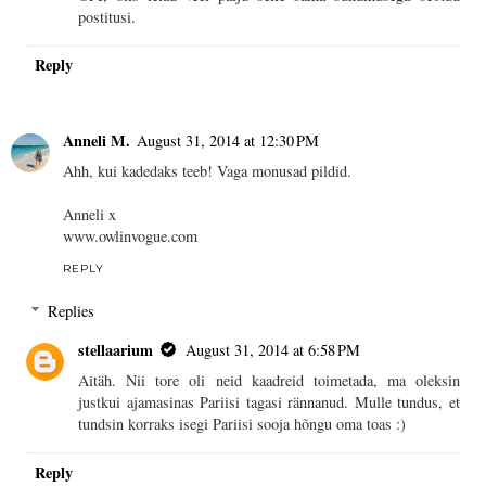
postitusi.
Reply
Anneli M.
August 31, 2014 at 12:30 PM
Ahh, kui kadedaks teeb! Vaga monusad pildid.
Anneli x
www.owlinvogue.com
REPLY
Replies
stellaarium
August 31, 2014 at 6:58 PM
Aitäh. Nii tore oli neid kaadreid toimetada, ma oleksin
justkui ajamasinas Pariisi tagasi rännanud. Mulle tundus, et
tundsin korraks isegi Pariisi sooja hõngu oma toas :)
Reply