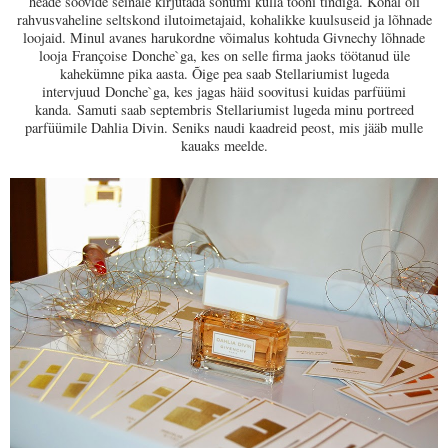
heade soovide seinale kirjutada sõnumi kulla tooni tindiga. Kohal oli
rahvusvaheline seltskond ilutoimetajaid, kohalikke kuulsuseid ja lõhnade
loojaid. Minul avanes harukordne võimalus kohtuda Givnechy lõhnade
looja
Françoise
Donche`ga
, kes on selle firma jaoks töötanud üle
kahekümne pika aasta. Õige pea saab Stellariumist lugeda
intervjuud
Donche`ga, kes jagas häid soovitusi kuidas parfüümi
kanda.
Samuti saab septembris Stellariumist lugeda minu portreed
parfüümile Dahlia Divin. Seniks naudi kaadreid peost, mis jääb mulle
kauaks meelde.