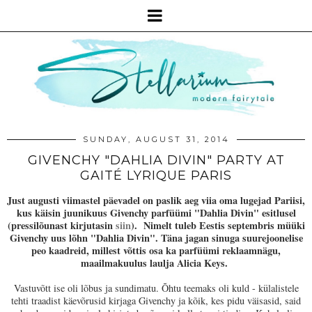
SUNDAY, AUGUST 31, 2014
GIVENCHY "DAHLIA DIVIN" PARTY AT
GAITÉ LYRIQUE PARIS
Just augusti viimastel päevadel on paslik aeg viia oma lugejad Pariisi,
kus käisin juunikuus Givenchy parfüümi "Dahlia Divin" esitlusel
(pressilõunast kirjutasin
siin
). Nimelt tuleb Eestis septembris müüki
Givenchy uus lõhn "Dahlia Divin". Täna jagan sinuga suurejoonelise
peo kaadreid, millest võttis osa ka parfüümi reklaamnägu,
maailmakuulus laulja Alicia Keys.
Vastuvõtt ise oli lõbus ja sundimatu. Õhtu teemaks oli kuld - külalistele
tehti traadist käevõrusid kirjaga Givenchy ja kõik, kes pidu väisasid, said