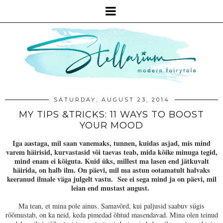
SATURDAY, AUGUST 23, 2014
MY TIPS &TRICKS: 11 WAYS TO BOOST
YOUR MOOD
Iga aastaga, mil saan vanemaks, tunnen, kuidas asjad, mis mind
varem häirisid, kurvastasid või taevas teab, mida kõike minuga tegid,
mind enam ei kõiguta. Kuid üks, millest ma lasen end jätkuvalt
häirida, on halb ilm. On päevi, mil ma astun ootamatult halvaks
keeranud ilmale väga julgelt vastu. See ei sega mind ja on päevi, mil
leian end mustast august.
Ma tean, et mina pole ainus. Samavõrd, kui paljusid saabuv sügis
rõõmustab, on ka neid, keda pimedad õhtud masendavad. Mina olen teinud