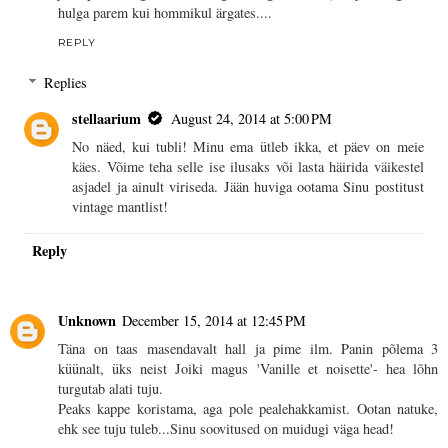
hulga parem kui hommikul ärgates....
REPLY
Replies
stellaarium
August 24, 2014 at 5:00 PM
No näed, kui tubli! Minu ema ütleb ikka, et päev on meie
käes. Võime teha selle ise ilusaks või lasta häirida väikestel
asjadel ja ainult viriseda. Jään huviga ootama Sinu postitust
vintage mantlist!
Reply
Unknown
December 15, 2014 at 12:45 PM
Täna on taas masendavalt hall ja pime ilm. Panin põlema 3
küünalt, üks neist Joiki magus 'Vanille et noisette'- hea lõhn
turgutab alati tuju.
Peaks kappe koristama, aga pole pealehakkamist. Ootan natuke,
ehk see tuju tuleb...Sinu soovitused on muidugi väga head!