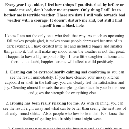
Every year I get older, I feel how things I got disturbed by before or
made me sad, don't bother me anymore. Only thing I still let to
bother me is terrible weather. There are days I will walk towards bad
weather with a courage. It doesn't disturb me and, but still I find
myself from a black hole.
I know I am not the only one who feels that way. As much as upcoming
fall makes people glad, it makes some people depressed because of its
dark evenings. I have created little list and included bigger and smaller
things into it, that will make my mood when the weather is not that great.
I happen to have a big responsibility - I have little daughter at home and
there is no doubt, happier parents will affect a child positively.
1.
Cleaning can be extraordinarily calming
and comforting as you can
see the result immediately. If you have cleaned your messy kitchen
cupboard or shelf in the hallway, you can clearly feel the satisfaction and
joy. Cleaning almost like sets the energies gotten stuck in your home free
and gives the strength for everything else.
2.
Ironing has been really relaxing for me.
As with cleaning, you can
see the result right away and what can be better than seeing the neat row of
already ironed shirts. Also, people who love to iron their PJs, know the
feeling of getting into freshly ironed night wear.
3.
Search some new recipes from the internet and cook with your