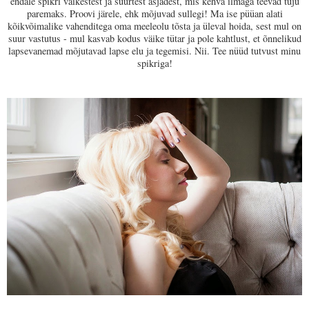
endale spikri väikestest ja suurtest asjadest, mis kehva ilmaga teevad tuju
paremaks. Proovi järele, ehk mõjuvad sullegi! Ma ise püüan alati
kõikvõimalike vahenditega oma meeleolu tõsta ja üleval hoida, sest mul on
suur vastutus - mul kasvab kodus väike tütar ja pole kahtlust, et õnnelikud
lapsevanemad mõjutavad lapse elu ja tegemisi. Nii. Tee nüüd tutvust minu
spikriga!