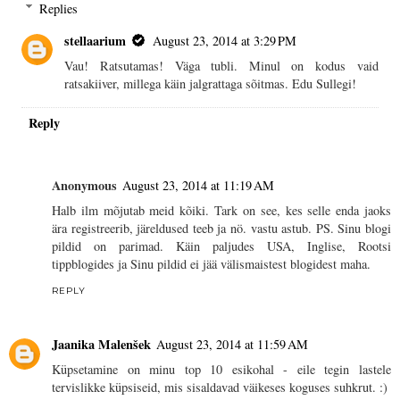
Replies
stellaarium
August 23, 2014 at 3:29 PM
Vau! Ratsutamas! Väga tubli. Minul on kodus vaid
ratsakiiver, millega käin jalgrattaga sõitmas. Edu Sullegi!
Reply
Anonymous
August 23, 2014 at 11:19 AM
Halb ilm mõjutab meid kõiki. Tark on see, kes selle enda jaoks
ära registreerib, järeldused teeb ja nö. vastu astub. PS. Sinu blogi
pildid on parimad. Käin paljudes USA, Inglise, Rootsi
tippblogides ja Sinu pildid ei jää välismaistest blogidest maha.
REPLY
Jaanika Malenšek
August 23, 2014 at 11:59 AM
Küpsetamine on minu top 10 esikohal - eile tegin lastele
tervislikke küpsiseid, mis sisaldavad väikeses koguses suhkrut. :)