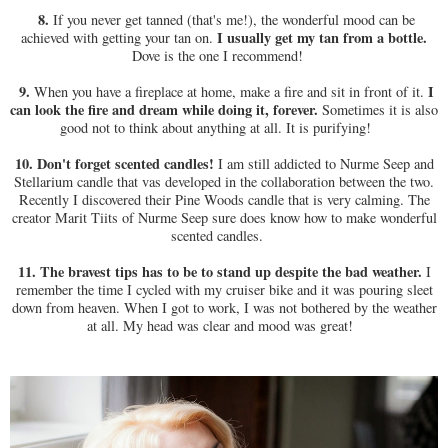
8.
If you never get tanned (that's me!), the wonderful mood can be
I usually get my tan from a bottle.
achieved with getting your tan on.
Dove is the one I recommend!
9.
I
When you have a fireplace at home, make a fire and sit in front of it.
can look the fire and dream while doing it, forever.
Sometimes it is also
good not to think about anything at all. It is purifying!
10.
Don't forget scented candles!
I am still addicted to Nurme Seep and
Stellarium candle that vas developed in the collaboration between the two.
Recently I discovered their Pine Woods candle that is very calming. The
creator Marit Tiits of Nurme Seep sure does know how to make wonderful
scented candles.
11.
The bravest tips has to be to stand up despite the bad weather.
I
remember the time I cycled with my cruiser bike and it was pouring sleet
down from heaven. When I got to work, I was not bothered by the weather
at all. My head was clear and mood was great!