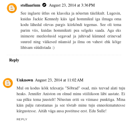
stellaarium
August 23, 2014 at 3:36 PM
See inglaste ütlus on klassika ja nõustun täielikult. Lugesin,
kuidas Jackie Kennedy käis igal hommikul iga ilmaga oma
kodu lähedal olevas pargis kiirkõndi tegemas. See oli tema
parim viis, kuidas hommikuti pea selgeks saada. Aga eks
inimeste meeleolusid segavad ja juhivad kümned erinevad
suured ning väikesed nüansid ja ilma on vahest ehk kõige
lihtsam süüdistada :)
Reply
Unknown
August 23, 2014 at 11:02 AM
Mul on kodus kõik telesarja "Sõbrad" osad, mis teevad alati tuju
heaks. Jennifer Aniston on olnud minu stiiliikoon läbi aastate. Ei
saa pilku tema juustelt! Nõustun eriti su viimase punktiga. Mina
käin palju ratsutamas ja see tõstab minu tuju enneolematutesse
kürgustesse. Aitäh väga ausa postituse eest. Edu Sulle!
REPLY