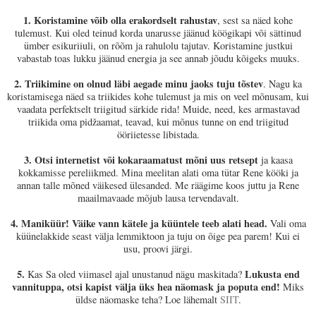
1.
Koristamine võib olla erakordselt rahustav
, sest sa näed kohe
tulemust. Kui oled teinud korda unarusse jäänud köögikapi või sättinud
ümber esikuriiuli, on rõõm ja rahulolu tajutav. Koristamine justkui
vabastab toas lukku jäänud energia ja see annab jõudu kõigeks muuks.
2. Triikimine on olnud läbi aegade minu jaoks tuju tõstev
. Nagu ka
koristamisega näed sa triikides kohe tulemust ja mis on veel mõnusam, kui
vaadata perfektselt triigitud särkide rida! Muide, need, kes armastavad
triikida oma pidžaamat, teavad, kui mõnus tunne on end triigitud
ööriietesse libistada.
3.
Otsi internetist või kokaraamatust mõni uus retsept
ja kaasa
kokkamisse pereliikmed. Mina meelitan alati oma tütar Rene kööki ja
annan talle mõned väikesed ülesanded. Me räägime koos juttu ja Rene
maailmavaade mõjub lausa tervendavalt.
4.
Maniküür! Väike vann kätele ja küüntele teeb alati head.
Vali oma
küünelakkide seast välja lemmiktoon ja tuju on õige pea parem! Kui ei
usu, proovi järgi.
5.
Lukusta end
Kas Sa oled viimasel ajal unustanud nägu maskitada?
vannituppa, otsi kapist välja üks hea näomask ja poputa end!
Miks
üldse näomaske teha? Loe lähemalt
SIIT
.