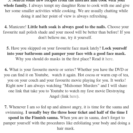
whole family.
I always tempt my daughter Rene to cook with me and give
her some smaller activities while cooking. We are usually chatting while
doing it and her point of view is always refreshing.
4.
Little bath soak is always good to the nails.
Manicure!
Choose your
favourite nail polish shade and your mood will be better than before! If you
don't believe me, try it yourself.
5.
Lock yourself
Have you skipped on your favourite face mask lately?
into your bathroom and pamper your face with a good face mask.
Why you should do masks in the first place? Read it
here
.
6.
What is your favourite movie or series? Whether you have the DVD or
you can find it on Youtube, watch it again. Hot cocoa or warm cup of tea,
you on your couch and your favourite movie playing for you. It works!
Right now I am always watching "Midsomer Murders" and I will share
one link that take you to Youtube to watch my fave movie Destroying
Angel (link
here
).
7.
Whenever I am so fed up and almost angry, it is time for the sauna and
I usually buy the three hour ticket and half of the time I
swimming.
spend in the Finnish sauna.
When you are in sauna, don't forget to
pamper yourself with the procedures like exfoliating your body and doing a
hair mask.