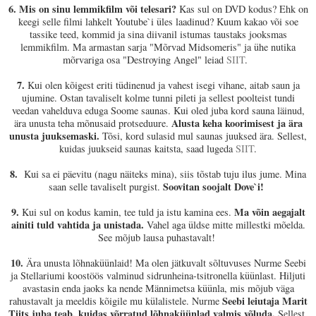
6.
Mis on sinu lemmikfilm või telesari?
Kas sul on DVD kodus? Ehk on
keegi selle filmi lahkelt Youtube`i üles laadinud? Kuum kakao või soe
tassike teed, kommid ja sina diivanil istumas taustaks jooksmas
lemmikfilm. Ma armastan sarja "Mõrvad Midsomeris" ja ühe nutika
mõrvariga osa "
Destroying Angel
" leiad
SIIT
.
7.
Kui olen kõigest eriti tüdinenud ja vahest isegi vihane, aitab saun ja
ujumine. Ostan tavaliselt kolme tunni pileti ja sellest poolteist tundi
veedan vahelduva eduga Soome saunas. Kui oled juba kord sauna läinud,
Alusta keha koorimisest ja ära
ära unusta teha mõnusaid protseduure.
unusta juuksemaski.
Tõsi, kord sulasid mul saunas juuksed ära. Sellest,
kuidas juukseid saunas kaitsta, saad lugeda
SIIT
.
8.
Kui sa ei päevitu (nagu näiteks mina), siis tõstab tuju ilus jume. Mina
Soovitan soojalt Dove`i!
saan selle tavaliselt purgist.
9.
Ma võin aegajalt
Kui sul on kodus kamin, tee tuld ja istu kamina ees.
ainiti tuld vahtida ja unistada.
Vahel aga üldse mitte millestki mõelda.
See mõjub lausa puhastavalt!
10.
Ära unusta lõhnaküünlaid! Ma olen jätkuvalt sõltuvuses Nurme Seebi
ja Stellariumi koostöös valminud sidrunheina-tsitronella küünlast. Hiljuti
avastasin enda jaoks ka nende Männimetsa küünla, mis mõjub väga
Seebi leiutaja Marit
rahustavalt ja meeldis kõigile mu külalistele. Nurme
Tiits juba teab, kuidas võrratud lõhnaküünlad valmis võluda.
Sellest,