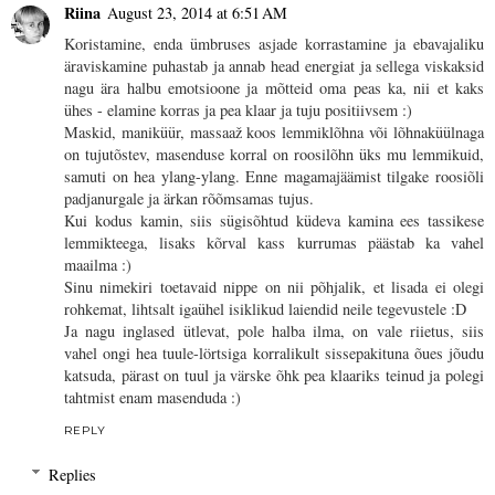
Riina
August 23, 2014 at 6:51 AM
Koristamine, enda ümbruses asjade korrastamine ja ebavajaliku
äraviskamine puhastab ja annab head energiat ja sellega viskaksid
nagu ära halbu emotsioone ja mõtteid oma peas ka, nii et kaks
ühes - elamine korras ja pea klaar ja tuju positiivsem :)
Maskid, maniküür, massaaž koos lemmiklõhna või lõhnaküülnaga
on tujutõstev, masenduse korral on roosilõhn üks mu lemmikuid,
samuti on hea ylang-ylang. Enne magamajäämist tilgake roosiõli
padjanurgale ja ärkan rõõmsamas tujus.
Kui kodus kamin, siis sügisõhtud küdeva kamina ees tassikese
lemmikteega, lisaks kõrval kass kurrumas päästab ka vahel
maailma :)
Sinu nimekiri toetavaid nippe on nii põhjalik, et lisada ei olegi
rohkemat, lihtsalt igaühel isiklikud laiendid neile tegevustele :D
Ja nagu inglased ütlevat, pole halba ilma, on vale riietus, siis
vahel ongi hea tuule-lörtsiga korralikult sissepakituna õues jõudu
katsuda, pärast on tuul ja värske õhk pea klaariks teinud ja polegi
tahtmist enam masenduda :)
REPLY
Replies