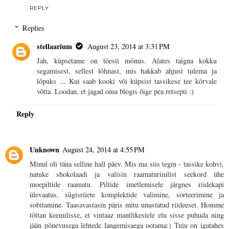
REPLY
Replies
stellaarium
August 23, 2014 at 3:31 PM
Jah, küpsetame on tõesti mõnus. Alates taigna kokku
segamisest, sellest lõhnast, mis hakkab ahjust tulema ja
lõpuks ... Kui saab kooki või küpsist tassikese tee kõrvale
võtta. Loodan, et jagad oma blogis õige pea retsepti :)
Reply
Unknown
August 24, 2014 at 4:55 PM
Minul oli täna selline hall päev. Mis ma siis tegin - tassike kohvi,
natuke shokolaadi ja valisin raamaturiiulist seekord ühe
moepiltide raamatu. Piltide imetlemisele järgnes riidekapi
ülevaatus, sügisriiete komplektide valimine, sorteerimine ja
sobitamine. Taasavastasin päris mitu unustatud riideeset. Homme
tõttan keemilisse, et vintaaz mantlikestele elu sisse puhuda ning
jään põnevusega lehtede langemisaega ootama:) Tuju on igatahes