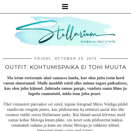
FRIDAY, OCTOBER 25, 2013
OUTFIT: KOHTUMISPAIKA EI TOHI MUUTA
Ma istun restoranis alati samasse lauda, kus olen juba tosin kord
varem einestanud. Mulle meeldib reisil olles minna tagasi paikadesse,
kus olen juba käinud. Jalutada samas pargis, vaadata samu filme ja
lugeda raamatuid, mida tean juba peast.
Ühel viimastest päevadest sel suvel, tegime fotograaf Meisi Voldiga pildid
suudlevate rongide juures, kus pildistasime ka eelmisel aastal üles ühe
esimese outfiti seeria Stellariumi jaoks. Kui läinud aastal kõrvetas meid
samas kohas Meisiga kuum päike, siis keset seda pildiseeriat hakkas
ootamatult sadama ja kuna me oleme Meisiga ju suhkrust tehtud,
lippasime tuppa sooja teed jooma.