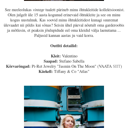
See meeleolukas
vintage
tualett pärineb minu õhtukleitide kollektsioonist.
Olen julgelt üle 15 aasta kogunud erinevaid õhtukleite ja see on minu
kogus uustulnuk. Kas soovid minu õhtukleitidest kunagi suuremat
ülevaadet nii pildis kui sõnas? Seisin ühel päeval nõutult oma garderoobis
ja mõtlesin, et peaksin jõulupidude eel oma kleidid välja laenutama ...
Paljusid kannan aastas ju vaid korra.
Outfiti detailid:
Kleit:
Valentino
Saapad:
Stefano Sabella
Kõrvarõngad:
Pi-Ret Jewelry "Jasmin On The Moon" (VAATA
SIIT
)
Käekell:
Tiffany & Co "Atlas"