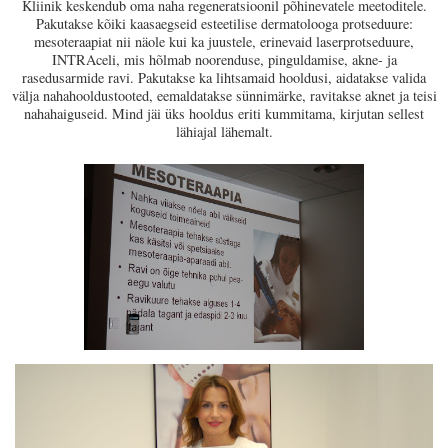
Kliinik keskendub oma naha regeneratsioonil põhinevatele meetoditele.
Pakutakse kõiki kaasaegseid esteetilise dermatolooga protseduure:
mesoteraapiat nii näole kui ka juustele, erinevaid laserprotseduure,
INTRAceli, mis hõlmab noorenduse, pinguldamise, akne- ja
rasedusarmide ravi. Pakutakse ka lihtsamaid hooldusi, aidatakse valida
välja nahahooldustooted, eemaldatakse sünnimärke, ravitakse aknet ja teisi
nahahaiguseid. Mind jäi üks hooldus eriti kummitama, kirjutan sellest
lähiajal lähemalt.