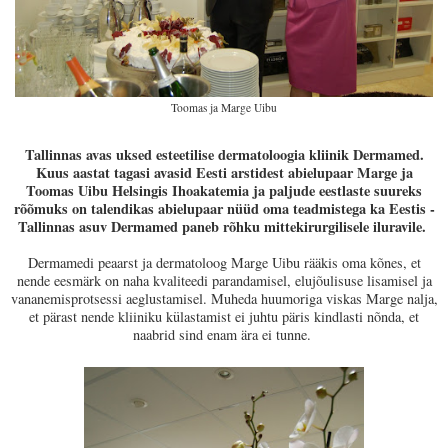
Toomas ja Marge Uibu
Tallinnas avas uksed esteetilise dermatoloogia kliinik Dermamed.
Kuus aastat tagasi avasid Eesti arstidest abielupaar Marge ja
Toomas Uibu Helsingis Ihoakatemia ja paljude eestlaste suureks
rõõmuks on talendikas abielupaar nüüd oma teadmistega ka Eestis -
Tallinnas asuv Dermamed paneb rõhku mittekirurgilisele iluravile.
Dermamedi peaarst ja dermatoloog Marge Uibu rääkis oma kõnes, et
nende eesmärk on naha kvaliteedi parandamisel, elujõulisuse lisamisel ja
vananemisprotsessi aeglustamisel. Muheda huumoriga viskas Marge nalja,
et pärast nende kliiniku külastamist ei juhtu päris kindlasti nõnda, et
naabrid sind enam ära ei tunne.