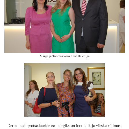
Marge ja Toomas koos tütre Heleniga
Dermamedi protseduuride eesmärgiks on loomulik ja värske välimus.