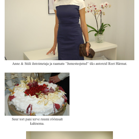
Anne & Stiili ilutoimetaja ja raamatu "Jumestusjutud" üks autoreid Reet Härmat.
Suur tort pani terve ruumi rõõmsalt
kahisema.